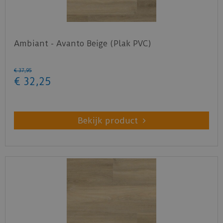
Ambiant - Avanto Beige (Plak PVC)
€
37
,
95
€
32
,
25
Bekijk product