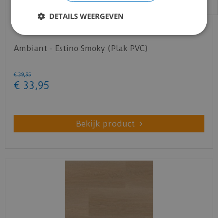
DETAILS WEERGEVEN
Ambiant - Estino Smoky (Plak PVC)
€
39
,
95
€
33
,
95
Bekijk product