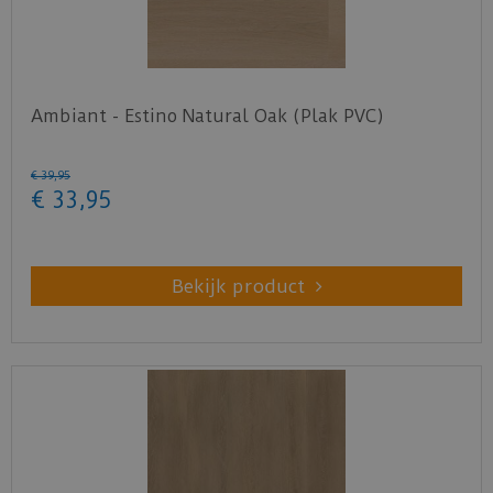
Ambiant - Estino Natural Oak (Plak PVC)
€
39
,
95
€
33
,
95
Bekijk product