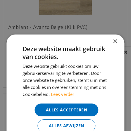
Ambiant - Avanto Beige (Klik PVC)
×
€
49
,
95
Deze website maakt gebruik
€
42
,
45
van cookies.
BEREIKBAARHEID
In verband met de vakantie periode zijn wij
Deze website gebruikt cookies om uw
Bekijk product
t/m 14 augustus telefonisch helaas niet
gebruikerservaring te verbeteren. Door
onze website te gebruiken, stemt u in met
bereikbaar.
alle cookies in overeenstemming met ons
Bestelling worden uiteraard verwerkt
Cookiebeleid.
Lees verder
echter iets minder snel dan wat je van ons
gewend bent.
ALLES ACCEPTEREN
Voor vragen kan je ons bereiken via
email:
info@merkvloerenwinkel.nl
ALLES AFWIJZEN