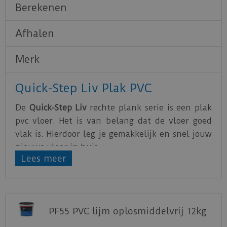
Berekenen
Afhalen
Merk
Quick-Step Liv Plak PVC
De
Quick-Step Liv
rechte plank serie is een plak
pvc vloer. Het is van belang dat de vloer goed
vlak is. Hierdoor leg je gemakkelijk en snel jouw
nieuwe vloer in huis.
Lees meer
De PVC vloeren van Quick-Step zijn water- en
krasbestendig. Hierdoor is het optimaal genieten
van de nieuwe vloer.
PF55 PVC lijm oplosmiddelvrij 12kg
Download
hier
de leg instructie.