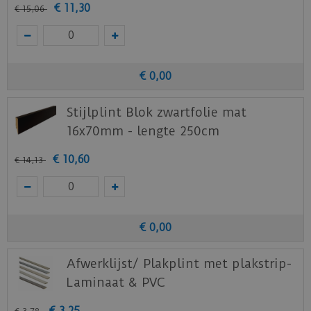
€
11
,
30
€
15
,
06
€
0
,
00
Stijlplint Blok zwartfolie mat
16x70mm - lengte 250cm
€
10
,
60
€
14
,
13
€
0
,
00
Afwerklijst/ Plakplint met plakstrip-
Laminaat & PVC
€
3
,
25