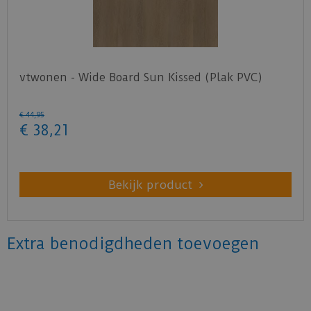
vtwonen - Wide Board Sun Kissed (Plak PVC)
€
44
,
95
€
38
,
21
Bekijk product
Extra benodigdheden toevoegen