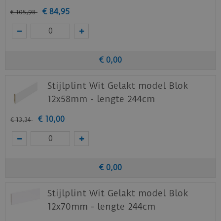
Download
hier
de onderhoud instructie.
€
84
,
95
€
105
,
98
Download
hier
de vloerverwarming instructie.
Staal aanvragen
Benieuwd hoe deze nieuwe vloer eruit ziet bij je
€
0
,
00
nieuwe of huidige meubels? Vraag dan
Stijlplint Wit Gelakt model Blok
nu
hier
een staal op van deze vloer bij Quick-
Step.
12x58mm - lengte 244cm
€
10
,
00
€
13
,
34
€
0
,
00
Stijlplint Wit Gelakt model Blok
12x70mm - lengte 244cm