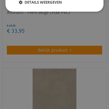
DETAILS WEERGEVEN
Ambiant - Piero Beige (Plak PVC)
€
39
,
95
€
33
,
95
Bekijk product