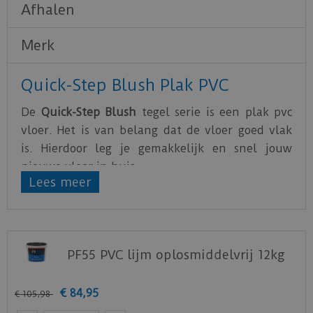
Afhalen
Merk
Quick-Step Blush Plak PVC
De
Quick-Step Blush
tegel serie is een plak pvc
vloer. Het is van belang dat de vloer goed vlak
is. Hierdoor leg je gemakkelijk en snel jouw
nieuwe vloer in huis.
Lees meer
De PVC vloeren van Quick-Step zijn water- en
krasbestendig. Hierdoor is het optimaal genieten
van de nieuwe vloer.
PF55 PVC lijm oplosmiddelvrij 12kg
ownload
hier
de leg instructie.
Download
hier
de onderhoud instructie.
€
84
,
95
€
105
,
98
Download
hier
de vloerverwarming instructie.