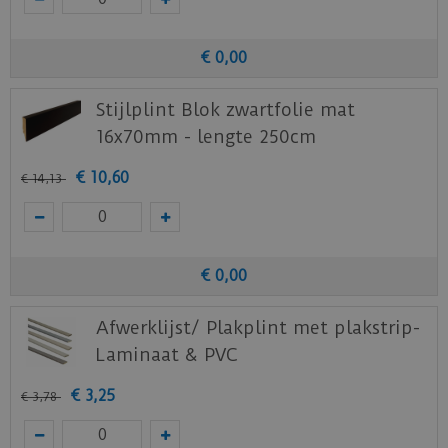
€
0
,
00
Stijlplint Blok zwartfolie mat
16x70mm - lengte 250cm
€
10
,
60
€
14
,
13
€
0
,
00
Afwerklijst/ Plakplint met plakstrip-
Laminaat & PVC
€
3
,
25
€
3
,
78