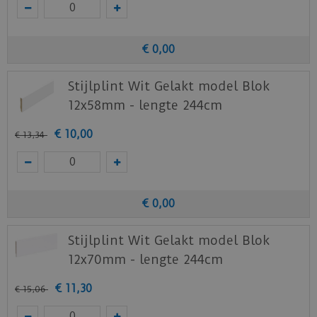
Staal aanvragen
Benieuwd hoe deze nieuwe vloer eruit ziet bij je
€
0
,
00
nieuwe of huidige meubels? Vraag dan
Stijlplint Wit Gelakt model Blok
nu
hier
een staal op van deze vloer bij Quick-
Step.
12x58mm - lengte 244cm
€
10
,
00
€
13
,
34
€
0
,
00
Stijlplint Wit Gelakt model Blok
12x70mm - lengte 244cm
€
11
,
30
€
15
,
06