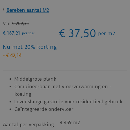
Bereken aantal M2
Van
€
209
,
35
€
37
,
50
€
167
,
21
per m2
per stuk
Nu met 20% korting
-
€
42
,
14
Middelgrote plank
Combineerbaar met vloerverwarming en -
koeling
Levenslange garantie voor residentieel gebruik
Geïntegreerde ondervloer
4,459 m2
Aantal per verpakking