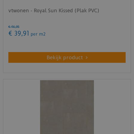
vtwonen - Royal Sun Kissed (Plak PVC)
€
46
,
95
€
39
,
91
per m2
Bekijk product