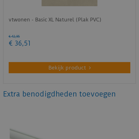
vtwonen - Basic XL Naturel (Plak PVC)
€
42
,
95
€
36
,
51
Bekijk product
Extra benodigdheden toevoegen