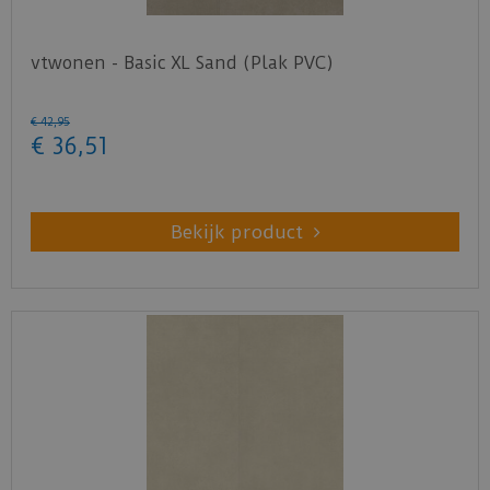
vtwonen - Basic XL Sand (Plak PVC)
€
42
,
95
€
36
,
51
Bekijk product