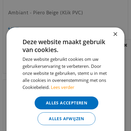
Ambiant - Piero Beige (Klik PVC)
€
49
,
95
×
€
42
,
45
per m2
Deze website maakt gebruik
van cookies.
BEREIKBAARHEID
Bekijk product
In verband met de vakantie periode zijn wij
Deze website gebruikt cookies om uw
t/m 14 augustus telefonisch helaas niet
gebruikerservaring te verbeteren. Door
onze website te gebruiken, stemt u in met
bereikbaar.
alle cookies in overeenstemming met ons
Bestelling worden uiteraard verwerkt
Cookiebeleid.
Lees verder
echter iets minder snel dan wat je van ons
gewend bent.
ALLES ACCEPTEREN
Voor vragen kan je ons bereiken via
email:
info@merkvloerenwinkel.nl
ALLES AFWIJZEN