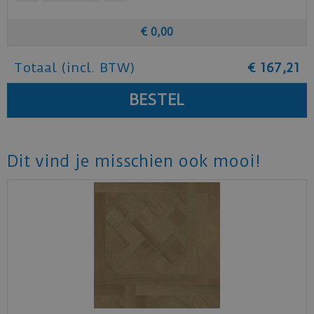
€
0
,
00
Totaal (incl. BTW)
€
167
,
21
Dit vind je misschien ook mooi!