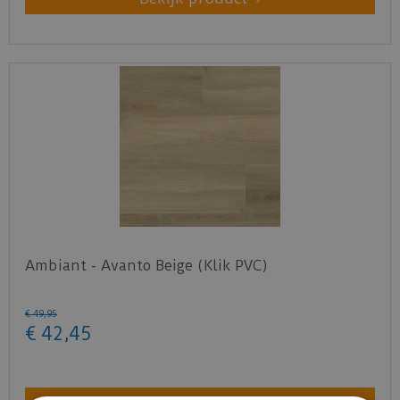
Ambiant - Avanto Beige (Klik PVC)
€
49
,
95
€
42
,
45