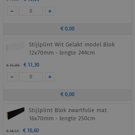
Download
hier
de leg instructie.
Download
hier
de onderhoud instructie.
Download
hier
de vloerverwarming instructie.
€
0
,
00
Staal aanvragen
Stijlplint Wit Gelakt model Blok
Benieuwd hoe deze nieuwe vloer eruit ziet bij je
12x70mm - lengte 244cm
nieuwe of huidige meubels? Vraag dan
€
11
,
30
€
15
,
06
nu
hier
een staal op van deze vloer bij Quick-
Step.
€
0
,
00
Stijlplint Blok zwartfolie mat
16x70mm - lengte 250cm
€
10
,
60
€
14
,
13