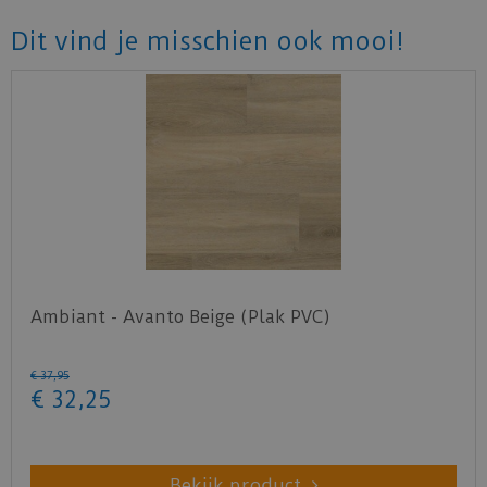
Dit vind je misschien ook mooi!
Ambiant - Avanto Beige (Plak PVC)
€
37
,
95
€
32
,
25
Bekijk product