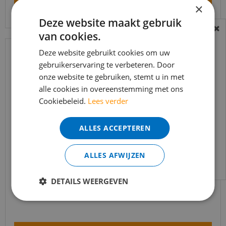
Bekijk product
×
Deze website maakt gebruik
van cookies.
BEREIKBAARHEID
In verband met de vakantie periode zijn wij
Deze website gebruikt cookies om uw
t/m 14 augustus telefonisch helaas niet
gebruikerservaring te verbeteren. Door
onze website te gebruiken, stemt u in met
bereikbaar.
alle cookies in overeenstemming met ons
Bestelling worden uiteraard verwerkt
Cookiebeleid.
Lees verder
echter iets minder snel dan wat je van ons
gewend bent.
ALLES ACCEPTEREN
Voor vragen kan je ons bereiken via
email:
info@merkvloerenwinkel.nl
Ambiant - Estino Smoky (Plak PVC)
ALLES AFWIJZEN
DETAILS WEERGEVEN
€
39
,
95
€
33
,
95