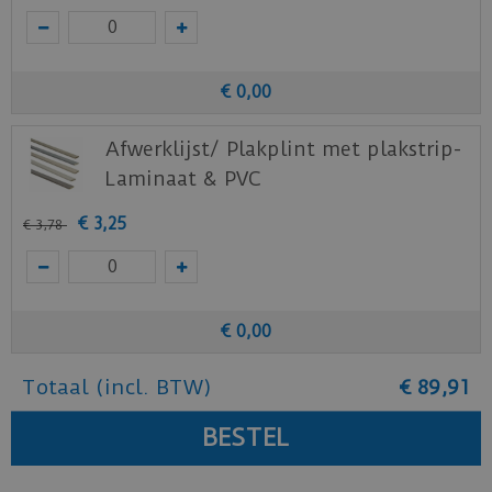
€
0
,
00
Afwerklijst/ Plakplint met plakstrip-
Laminaat & PVC
€
3
,
25
€
3
,
78
€
0
,
00
Totaal (incl. BTW)
€
89
,
91