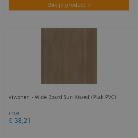
Bekijk product
vtwonen - Wide Board Sun Kissed (Plak PVC)
€
44
,
95
€
38
,
21