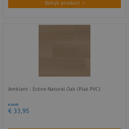
Bekijk product
Ambiant - Estino Natural Oak (Plak PVC)
€
39
,
95
€
33
,
95