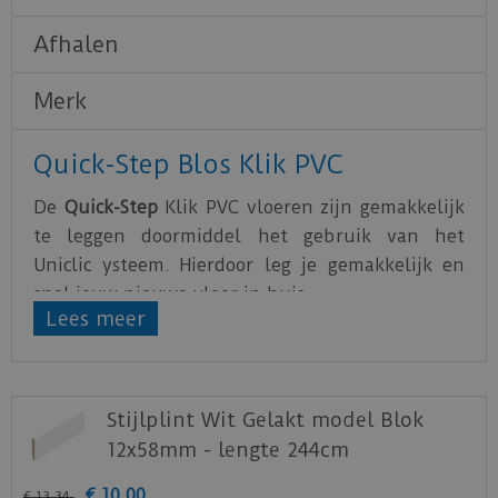
Afhalen
Merk
Quick-Step Blos Klik PVC
De
Quick-Step
Klik PVC vloeren zijn gemakkelijk
te leggen doormiddel het gebruik van het
Uniclic ysteem. Hierdoor leg je gemakkelijk en
snel jouw nieuwe vloer in huis.
Lees meer
De PVC vloeren van Quick-Step zijn water- en
krasbestendig. Hierdoor is het optimaal genieten
van de nieuwe vloer. De PVC vloeren uit de Blos
Stijlplint Wit Gelakt model Blok
serie heeft een geïntegreerde ondervloer
12x58mm - lengte 244cm
waardoor er geen aanvullende ondervloer nodig
is.
€
10
,
00
€
13
,
34