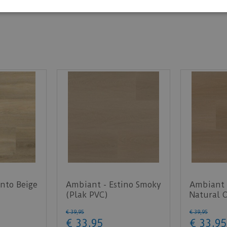
nto Beige
Ambiant - Estino Smoky
Ambiant 
(Plak PVC)
Natural 
€
39
,
95
€
39
,
95
€
33
,
95
€
33
,
95