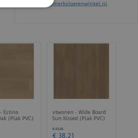
email:
info@merkvloerenwinkel.nl
- Estino
vtwonen - Wide Board
Oak (Plak PVC)
Sun Kissed (Plak PVC)
€
44
,
95
€
38
,
21