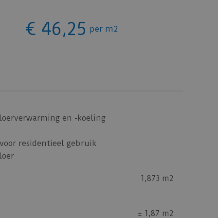
€
46
,
25
per m2
oerverwarming en -koeling
voor residentieel gebruik
loer
1,873 m2
=
1,87 m2