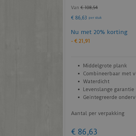
Van
€
108
,
54
€
86
,
63
per stuk
Nu met 20% korting
-
€
21
,
91
Middelgrote plank
Combineerbaar met vl
Waterdicht
Levenslange garantie 
Geïntegreerde onderv
Aantal per verpakking
€
86
,
63