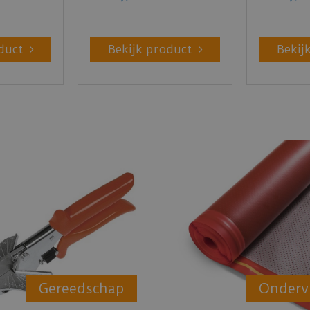
duct
Bekijk product
Bekij
Gereedschap
Onderv