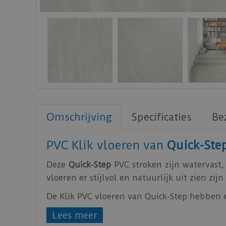
Omschrijving
Specificaties
Be
PVC Klik vloeren van
Quick-Ste
Deze
Quick-Step
PVC stroken zijn watervast,
vloeren er stijlvol en natuurlijk uit zien z
De Klik PVC vloeren van Quick-Step hebben 
Lees meer
Download
hier
de leg instructie.