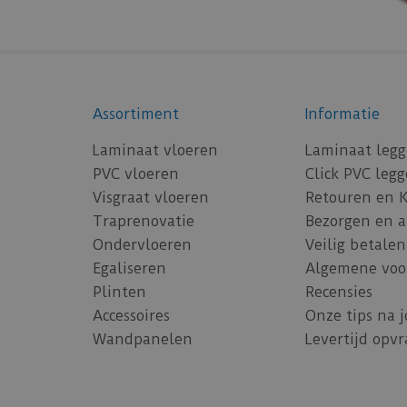
Assortiment
Informatie
Laminaat vloeren
Laminaat leg
PVC vloeren
Click PVC leg
Visgraat vloeren
Retouren en 
Traprenovatie
Bezorgen en 
Ondervloeren
Veilig betalen
Egaliseren
Algemene voo
Plinten
Recensies
Accessoires
Onze tips na 
Wandpanelen
Levertijd opv