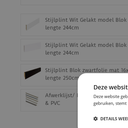
Download
hier
de onderhoud instructie.
Download
hier
de vloerverwarming instructie
Stijlplint Wit Gelakt model Blo
Staal aanvragen
lengte 244cm
Benieuwd hoe deze nieuwe vloer eruit ziet 
Stijlplint Wit Gelakt model Blo
lengte 244cm
Stijlplint Blok zwartfolie mat 1
lengte 250cm
Deze websit
Afwerklijst/ Plakplint met plaks
Deze website geb
& PVC
gebruiken, stemt
DETAILS WE