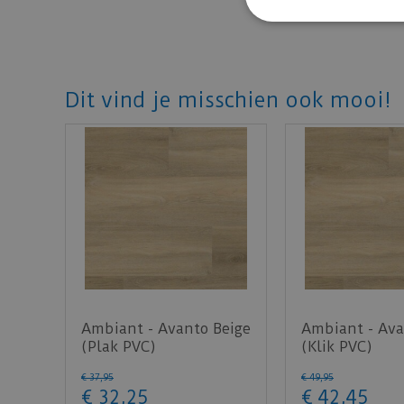
Dit vind je misschien ook mooi!
Ambiant - Avanto Beige
Ambiant - Ava
(Plak PVC)
(Klik PVC)
€
37
,
95
€
49
,
95
€
32
,
25
€
42
,
45