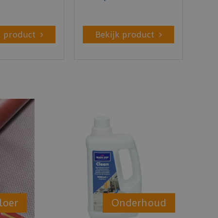
k product
Bekijk product
loer
Onderhoud