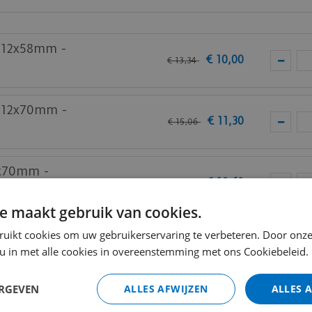
.
k 12x58mm -
€
10
,
00
€
13
,
34
bij je nieuwe of huidige meubels? Vraag dan nu
hier
een s
k 12x70mm -
€
11
,
30
€
15
,
06
6x70mm -
€
10
,
60
€
14
,
13
e maakt gebruik van cookies.
trip- Laminaat
ruikt cookies om uw gebruikerservaring te verbeteren. Door onze
€
3
,
25
€
3
,
78
 u in met alle cookies in overeenstemming met ons Cookiebeleid.
ERGEVEN
ALLES AFWIJZEN
ALLES 
Totaal (i