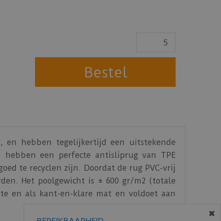
en hebben tegelijkertijd een uitstekende
 hebben een perfecte antisliprug van TPE
ed te recyclen zijn. Doordat de rug PVC-vrij
en. Het poolgewicht is ± 600 gr/m2 (totale
dte en als kant-en-klare mat en voldoet aan
t de hand wasbaar op maximaal 30 ºC. De
 volgens EN 130 7).
BEREIKBAARHEID