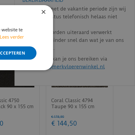
In verband met de vakantie periode zijn wij
×
t/m 14 augustus telefonisch helaas niet
bereikbaar.
 website te
Bestelling worden uiteraard verwerkt
Lees verder
echter iets minder snel dan wat je van ons
gewend bent.
ACCEPTEREN
Voor vragen kan je ons bereiken via
email:
info@merkvloerenwinkel.nl
ssic 4750
Coral Classic 4794
ck 90 x 155 cm
Taupe 90 x 155 cm
€
178
,
90
0
€
144
,
50