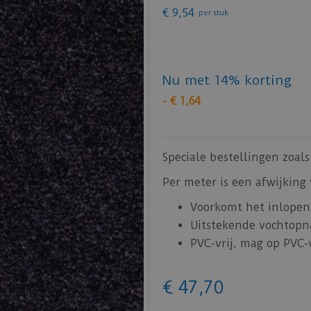
€
9
,
54
per stuk
Nu met 14% korting
-
€
1
,
64
Speciale bestellingen zoa
Per meter is een afwijking
Voorkomt het inlopen
Uitstekende vochtop
PVC-vrij, mag op PVC
€
47
,
70