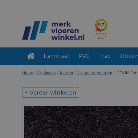
Laminaat
PVC
Trap
Onder
Home
Producten
Matten
Schoonloopmatten
OTIUM Entr
Verder winkelen