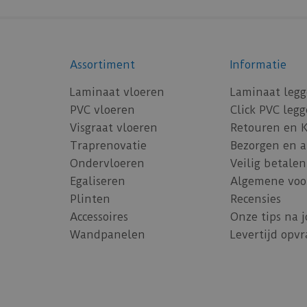
Assortiment
Informatie
Laminaat vloeren
Laminaat leg
PVC vloeren
Click PVC leg
Visgraat vloeren
Retouren en 
Traprenovatie
Bezorgen en 
Ondervloeren
Veilig betalen
Egaliseren
Algemene voo
Plinten
Recensies
Accessoires
Onze tips na 
Wandpanelen
Levertijd opv