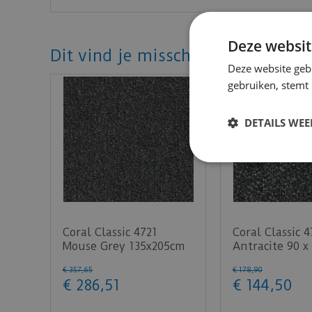
Per meter is een afwijking van maximaal 1 c
Deze websit
Dit vind je misschien ook mooi!
Deze website geb
gebruiken, stemt
DETAILS WE
Coral Classic 4721
Coral Classic 
Mouse Grey 135x205cm
Antracite 90 x
€
357
,
65
€
178
,
90
€
286
,
51
€
144
,
50