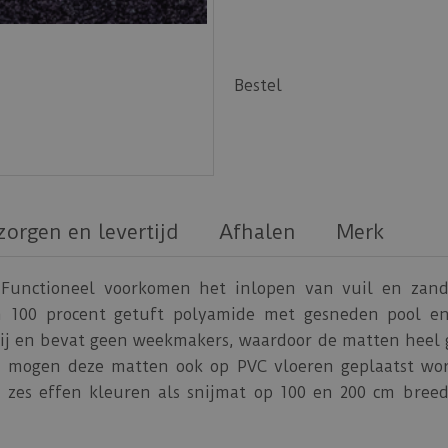
Bestel
zorgen en levertijd
Afhalen
Merk
unctioneel voorkomen het inlopen van vuil en zand, 
 100 procent getuft polyamide met gesneden pool en
rij en bevat geen weekmakers, waardoor de matten heel go
n mogen deze matten ook op PVC vloeren geplaatst word
in zes effen kleuren als snijmat op 100 en 200 cm bree
atten uit deze serie zijn zowel machinaal- als me
t voor normaal huishoudelijk gebruik (gebruiksklasse 22