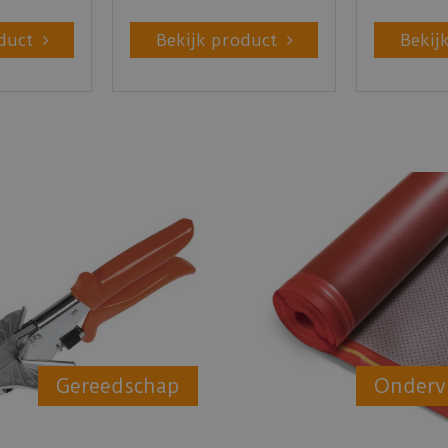
duct
Bekijk product
Bekij
Gereedschap
Onderv