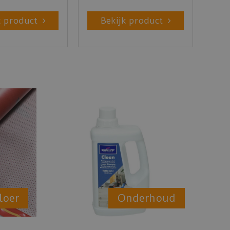
k product
Bekijk product
loer
Onderhoud