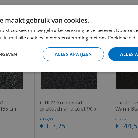
m toegestaan.
e maakt gebruik van cookies.
ruikt cookies om uw gebruikerservaring te verbeteren. Door onze
 u in met alle cookies in overeenstemming met ons Cookiebeleid.
ERGEVEN
ALLES AFWIJZEN
ALLES 
4701
OTIUM Entreemat
Coral Cla
 155 cm
praktisch antraciet 90 x
Warm Bla
150 cm
€
125
,
90
€
178
,
90
€
113
,
25
€
144
,
5