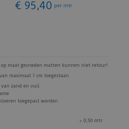
€
95
,
40
per mtr
ls op maat gesneden matten kunnen niet retour!
 van maximaal 1 cm toegestaan.
 van zand en vuil
name
-vloeren toegepast worden
=
0,50 mtr