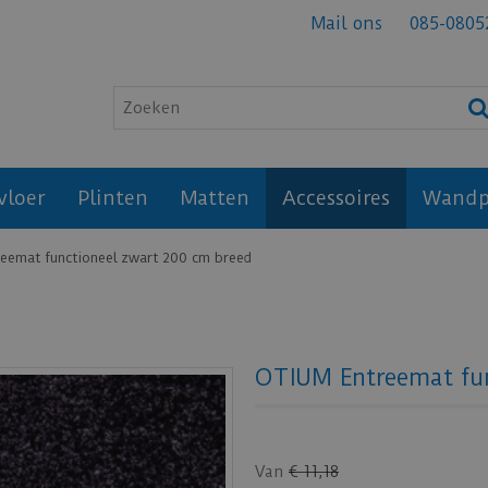
Mail ons
085-0805
vloer
Plinten
Matten
Accessoires
Wandp
eemat functioneel zwart 200 cm breed
OTIUM Entreemat fun
Van
€
11
,
18