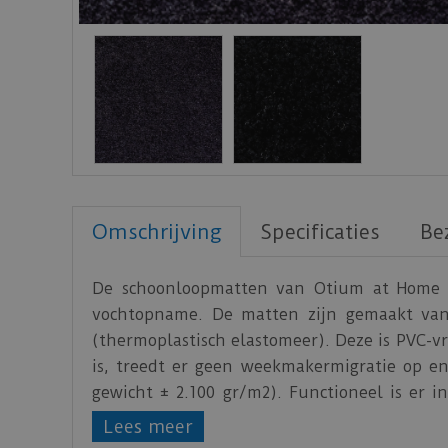
Omschrijving
Specificaties
Be
De schoonloopmatten van Otium at Home F
vochtopname. De matten zijn gemaakt van
(thermoplastisch elastomeer). Deze is PVC-v
is, treedt er geen weekmakermigratie op e
gewicht ± 2.100 gr/m2). Functioneel is er 
brandklasse Efl volgens EN 13501. De m
Lees meer
schoonloopzones van Functioneel zijn geschik