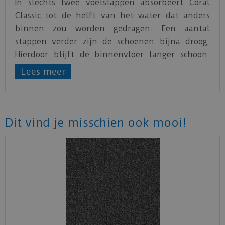
In slechts twee voetstappen absorbeert Coral
Classic tot de helft van het water dat anders
binnen zou worden gedragen. Een aantal
stappen verder zijn de schoenen bijna droog.
Hierdoor blijft de binnenvloer langer schoon.
Daarnaast worden veerkrachtige binnenvloeren
Lees meer
zoals vinyl, linoleum, hout en beton met
gebruik van de Coral Classic minder snel glad en
gevaarlijk.
Dit vind je misschien ook mooi!
Onafhankelijke tests hebben aangetoond dat
Coral Classic zijn prestaties - en uiterlijk -
jarenlang zal behouden dankzij het gebruik van
in de massa geverfde garens die het uiterlijk
gedurende de hele levensduur garanderen. De
gehele Coral Classic collectie is ook beschikbaar
in tegels.