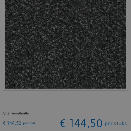
Van
€
178
,
90
€
144
,
50
€
144
,
50
per stuks
per stuk