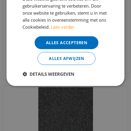
gebruikerservaring te verbeteren. Door
t/m 14 augustus telefonisch helaas niet
onze website te gebruiken, stemt u in met
bereikbaar.
alle cookies in overeenstemming met ons
Coral Classic 4794 Taupe 90 x 155 cm
Bestelling worden uiteraard verwerkt
Cookiebeleid.
Lees verder
echter iets minder snel dan wat je van ons
€
178
,
90
gewend bent.
€
144
,
50
ALLES ACCEPTEREN
Voor vragen kan je ons bereiken via
email:
info@merkvloerenwinkel.nl
ALLES AFWIJZEN
Bekijk product
DETAILS WEERGEVEN