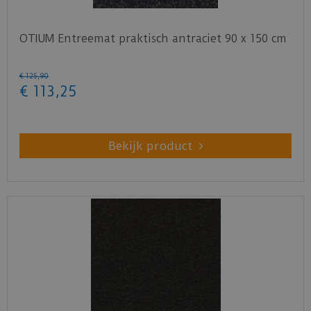
Download
hier
de onderhoudsinstructie.
OTIUM Entreemat praktisch antraciet 90 x 150 cm
€
125
,
90
€
113
,
25
Bekijk product