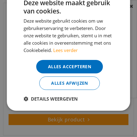
Deze website maakt gebruik
van cookies.
BEREIKBAARHEID
In verband met de vakantie periode zijn wij
Deze website gebruikt cookies om uw
t/m 14 augustus telefonisch helaas niet
gebruikerservaring te verbeteren. Door
onze website te gebruiken, stemt u in met
bereikbaar.
alle cookies in overeenstemming met ons
Bestelling worden uiteraard verwerkt
Cookiebeleid.
Lees verder
echter iets minder snel dan wat je van ons
gewend bent.
ALLES ACCEPTEREN
Voor vragen kan je ons bereiken via
Coral Classic 4750 Warm Black 90 x 155 cm
email:
info@merkvloerenwinkel.nl
ALLES AFWIJZEN
€
178
,
90
€
144
,
50
DETAILS WEERGEVEN
Bekijk product