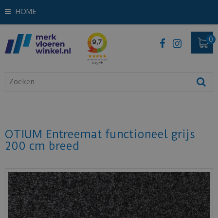
HOME
OTIUM Entreemat functioneel grijs
200 cm breed