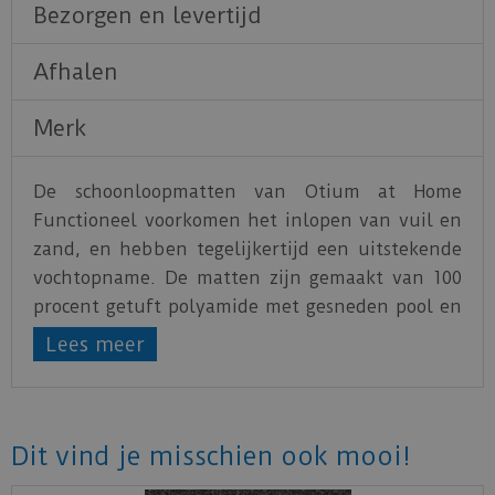
Bezorgen en levertijd
Afhalen
Merk
De schoonloopmatten van Otium at Home
Functioneel voorkomen het inlopen van vuil en
zand, en hebben tegelijkertijd een uitstekende
vochtopname. De matten zijn gemaakt van 100
procent getuft polyamide met gesneden pool en
hebben een perfecte antisliprug van TPE
Lees meer
(thermoplastisch elastomeer). Deze is PVC-vrij
en bevat geen weekmakers, waardoor de matten
heel goed te recyclen zijn. Doordat de rug PVC-
vrij is, treedt er geen weekmakermigratie op en
Dit vind je misschien ook mooi!
mogen deze matten ook op PVC vloeren