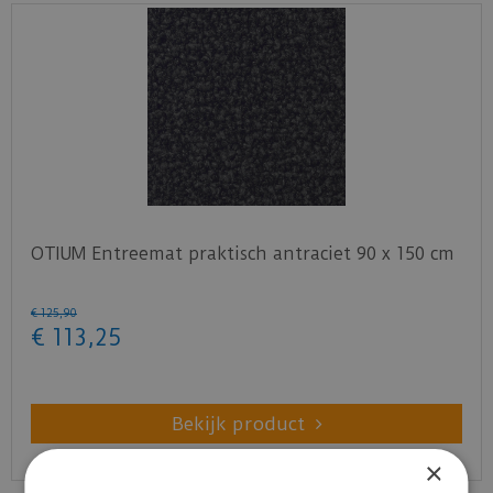
OTIUM Entreemat praktisch antraciet 90 x 150 cm
€
125
,
90
€
113
,
25
Bekijk product
×