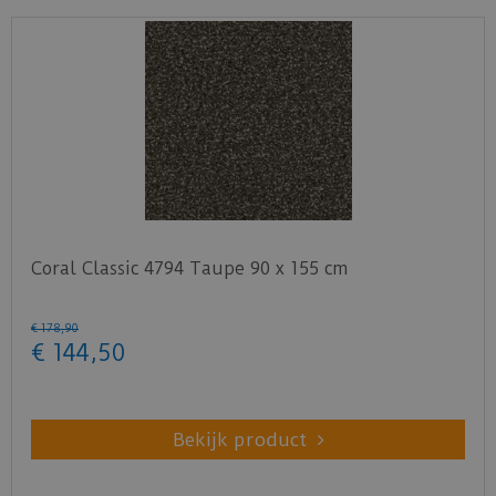
Coral Classic 4794 Taupe 90 x 155 cm
€
178
,
90
€
144
,
50
Bekijk product