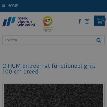
HOME
OTIUM Entreemat functioneel grijs
100 cm breed