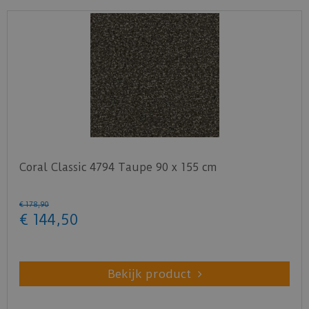
Coral Classic 4794 Taupe 90 x 155 cm
€
178
,
90
€
144
,
50
Bekijk product