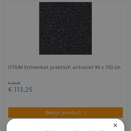
OTIUM Entreemat praktisch antraciet 90 x 150 cm
€
125
,
90
€
113
,
25
Bekijk product
×