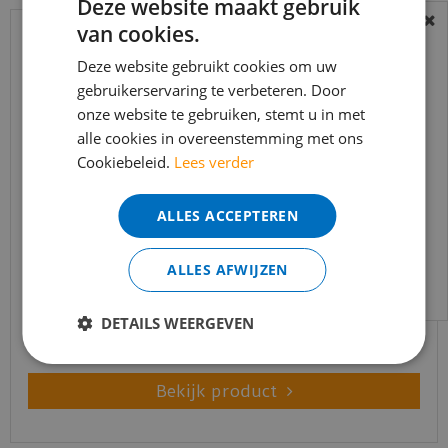
Deze website maakt gebruik
van cookies.
BEREIKBAARHEID
In verband met de vakantie periode zijn wij
Deze website gebruikt cookies om uw
gebruikerservaring te verbeteren. Door
t/m 14 augustus telefonisch helaas niet
onze website te gebruiken, stemt u in met
bereikbaar.
alle cookies in overeenstemming met ons
Bestelling worden uiteraard verwerkt
Cookiebeleid.
Lees verder
echter iets minder snel dan wat je van ons
gewend bent.
ALLES ACCEPTEREN
Voor vragen kan je ons bereiken via
Coral Classic 4750 Warm Black 90 x 155 cm
email:
info@merkvloerenwinkel.nl
ALLES AFWIJZEN
€
178
,
90
€
144
,
50
DETAILS WEERGEVEN
Bekijk product