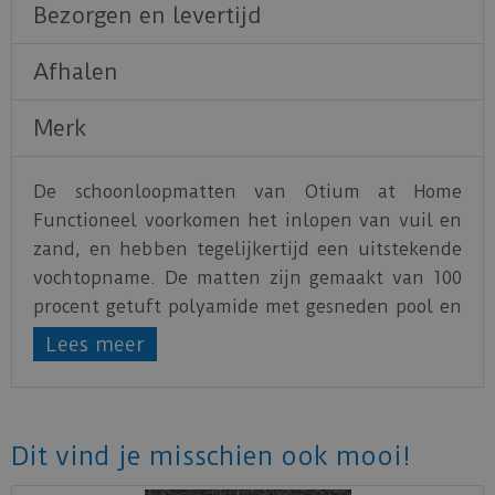
Bezorgen en levertijd
Afhalen
Merk
De schoonloopmatten van Otium at Home
Functioneel voorkomen het inlopen van vuil en
zand, en hebben tegelijkertijd een uitstekende
vochtopname. De matten zijn gemaakt van 100
procent getuft polyamide met gesneden pool en
hebben een perfecte antisliprug van TPE
Lees meer
(thermoplastisch elastomeer). Deze is PVC-vrij
en bevat geen weekmakers, waardoor de matten
heel goed te recyclen zijn. Doordat de rug PVC-
vrij is, treedt er geen weekmakermigratie op en
Dit vind je misschien ook mooi!
mogen deze matten ook op PVC vloeren