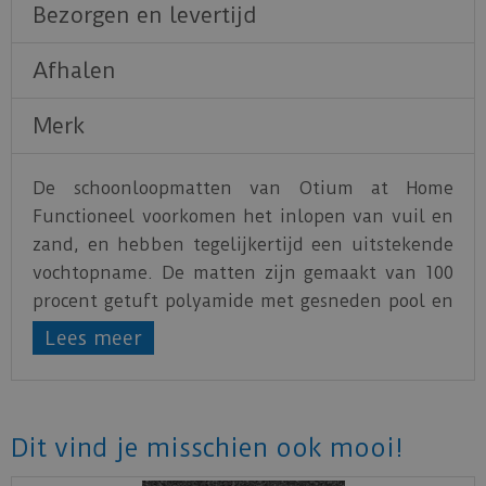
Bezorgen en levertijd
Afhalen
Merk
De schoonloopmatten van Otium at Home
Functioneel voorkomen het inlopen van vuil en
zand, en hebben tegelijkertijd een uitstekende
vochtopname. De matten zijn gemaakt van 100
procent getuft polyamide met gesneden pool en
hebben een perfecte antisliprug van TPE
Lees meer
(thermoplastisch elastomeer). Deze is PVC-vrij
en bevat geen weekmakers, waardoor de matten
heel goed te recyclen zijn. Doordat de rug PVC-
vrij is, treedt er geen weekmakermigratie op en
Dit vind je misschien ook mooi!
mogen deze matten ook op PVC vloeren