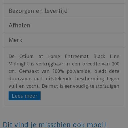
Bezorgen en levertijd
Afhalen
Merk
De Otium at Home Entreemat Black Line
Midnight is verkrijgbaar in een breedte van 200
cm. Gemaakt van 100% polyamide, biedt deze
duurzame mat uitstekende bescherming tegen
vuil en vocht. De mat is eenvoudig te stofzuigen
en houdt de entree schoon en netjes. Daarnaast
Lees meer
helpt een goede deurmat zoals deze om krassen
en slijtage op de vloer te voorkomen, wat de
levensduur van de vloer verlengt en
onderhoudskosten verlaagt.
Dit vind je misschien ook mooi!