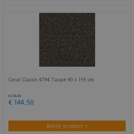
Coral Classic 4794 Taupe 90 x 155 cm
€
178
,
90
€
144
,
50
Bekijk product