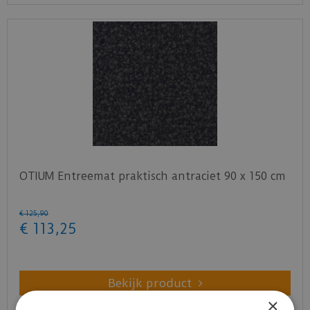
OTIUM Entreemat praktisch antraciet 90 x 150 cm
€
125
,
90
€
113
,
25
Bekijk product
×