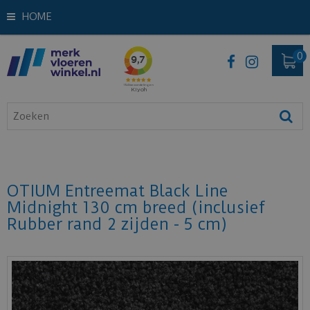
HOME
OTIUM Entreemat Black Line
Midnight 130 cm breed (inclusief
Rubber rand 2 zijden - 5 cm)