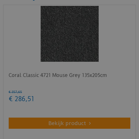
Per meter is een afwijking van maximaal 1 cm
toegestaan.
Coral Classic 4721 Mouse Grey 135x205cm
€
357
,
65
€
286
,
51
Bekijk product