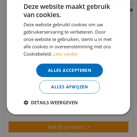
Deze website maakt gebruik
van cookies.
BEREIKBAARHEID
In verband met de vakantie periode zijn wij
Deze website gebruikt cookies om uw
t/m 14 augustus telefonisch helaas niet
gebruikerservaring te verbeteren. Door
onze website te gebruiken, stemt u in met
bereikbaar.
alle cookies in overeenstemming met ons
Bestelling worden uiteraard verwerkt
Cookiebeleid.
Lees verder
echter iets minder snel dan wat je van ons
gewend bent.
ALLES ACCEPTEREN
Voor vragen kan je ons bereiken via
Coral Classic 4750 Warm Black 90 x 155 cm
email:
info@merkvloerenwinkel.nl
ALLES AFWIJZEN
€
178
,
90
€
144
,
50
DETAILS WEERGEVEN
Bekijk product