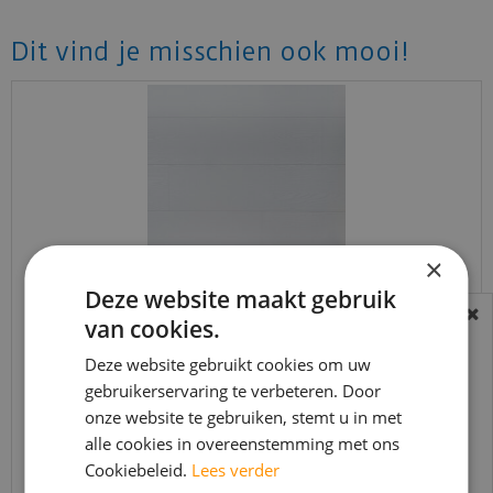
Dit vind je misschien ook mooi!
×
Deze website maakt gebruik
van cookies.
Douwes Dekker - Sympathiek - Brede plank
BEREIKBAARHEID
koriander 2V 05038…
In verband met de vakantie periode zijn wij
Deze website gebruikt cookies om uw
gebruikerservaring te verbeteren. Door
t/m 14 augustus telefonisch helaas niet
€
26
,
95
€
20
,
95
onze website te gebruiken, stemt u in met
bereikbaar.
alle cookies in overeenstemming met ons
Bestelling worden uiteraard verwerkt
Cookiebeleid.
Lees verder
echter iets minder snel dan wat je van ons