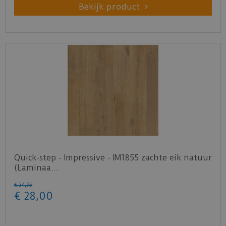
Bekijk product
Quick-step - Impressive - IM1855 zachte eik natuur
(Laminaa…
€
34
,
95
€
28
,
00