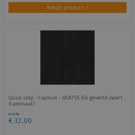
Bekijk product
Quick-step - Capture - SIG4755 Eik geverfd zwart
(Laminaat)
€
39
,
95
€
32
,
00