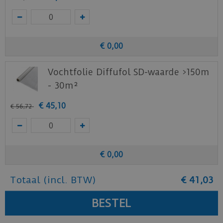
€
0
,
00
Vochtfolie Diffufol SD-waarde >150m
- 30m²
€
45
,
10
€
56
,
72
€
0
,
00
Totaal (incl. BTW)
€
41
,
03