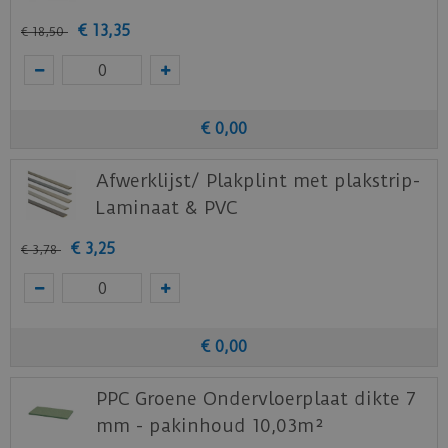
€
13
,
35
€
18
,
50
€
0
,
00
Afwerklijst/ Plakplint met plakstrip-
Laminaat & PVC
€
3
,
25
€
3
,
78
€
0
,
00
PPC Groene Ondervloerplaat dikte 7
mm - pakinhoud 10,03m²