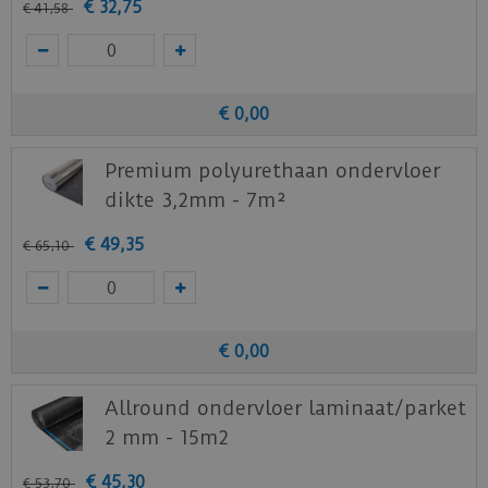
€
32
,
75
€
41
,
58
€
0
,
00
Premium polyurethaan ondervloer
dikte 3,2mm - 7m²
€
49
,
35
€
65
,
10
€
0
,
00
Allround ondervloer laminaat/parket
2 mm - 15m2
€
45
,
30
€
53
,
70