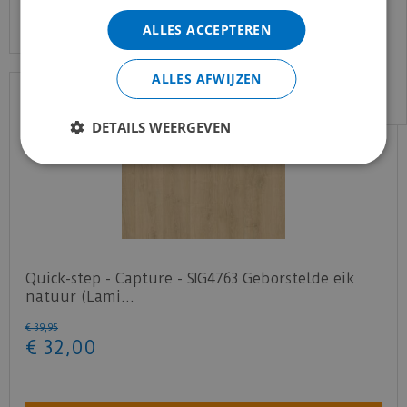
Bekijk product
gewend bent.
ALLES ACCEPTEREN
Voor vragen kan je ons bereiken via
email:
info@merkvloerenwinkel.nl
ALLES AFWIJZEN
DETAILS WEERGEVEN
Quick-step - Capture - SIG4763 Geborstelde eik
natuur (Lami…
€
39
,
95
€
32
,
00