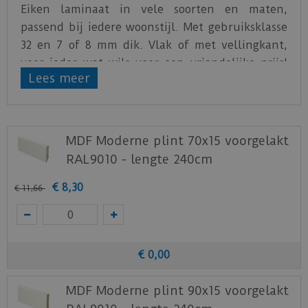
Eiken laminaat in vele soorten en maten,
passend bij iedere woonstijl. Met gebruiksklasse
32 en 7 of 8 mm dik. Vlak of met vellingkant,
voor ieder wat wils voor een vriendelijke prijs!
Lees meer
Bekijk de collectie!
Klik
hier
voor het productblad.
Klik
hier
voor de leginstructies.
MDF Moderne plint 70x15 voorgelakt
Staal aanvragen
RAL9010 - lengte 240cm
Benieuwd hoe deze nieuwe vloer eruit ziet bij je
€
8
,
30
€
11
,
66
nieuwe of huidige meubels? Vraag dan
nu
hier
een staal op van deze vloer bij Otium at
Home.
€
0
,
00
MDF Moderne plint 90x15 voorgelakt