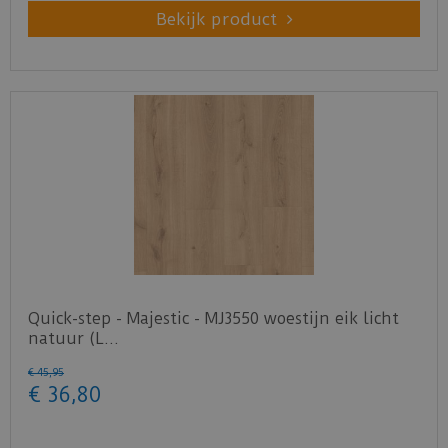
Bekijk product
Quick-step - Majestic - MJ3550 woestijn eik licht
natuur (L…
€
45
,
95
€
36
,
80