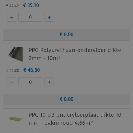
€
35
,
10
€
44
,
42
€
0
,
00
PPC Polyurethaan ondervloer dikte
2mm - 10m²
€
48
,
80
€
65
,
80
€
0
,
00
PPC 10 dB ondervloerplaat dikte 10
mm - pakinhoud 4,66m²