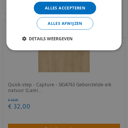
gewend bent.
ALLES ACCEPTEREN
Voor vragen kan je ons bereiken via
email:
info@merkvloerenwinkel.nl
ALLES AFWIJZEN
DETAILS WEERGEVEN
Quick-step - Capture - SIG4763 Geborstelde eik
natuur (Lami…
€
39
,
95
€
32
,
00