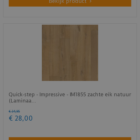
Bekijk product
Quick-step - Impressive - IM1855 zachte eik natuur
(Laminaa…
€
34
,
95
€
28
,
00