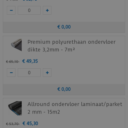
€
0
,
00
Premium polyurethaan ondervloer
dikte 3,2mm - 7m²
€
49
,
35
€
65
,
10
€
0
,
00
Allround ondervloer laminaat/parket
2 mm - 15m2
€
45
,
30
€
53
,
70