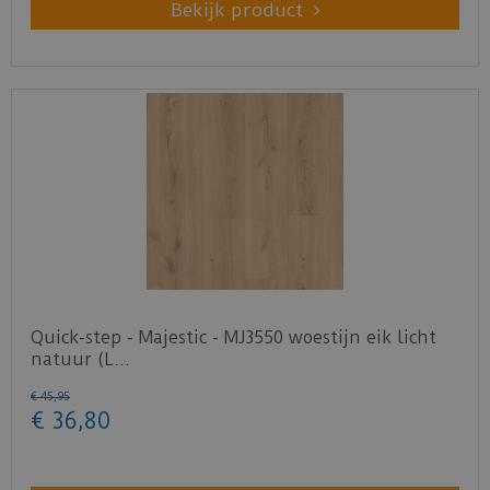
Bekijk product
Quick-step - Majestic - MJ3550 woestijn eik licht
natuur (L…
€
45
,
95
€
36
,
80