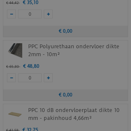
€
35
,
10
€
44
,
42
€
0
,
00
PPC Polyurethaan ondervloer dikte
2mm - 10m²
€
48
,
80
€
65
,
80
€
0
,
00
PPC 10 dB ondervloerplaat dikte 10
mm - pakinhoud 4,66m²
€
32
,
75
€
41
,
58