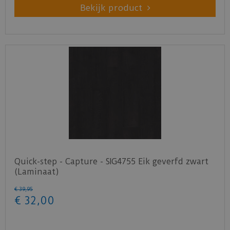
Bekijk product
Quick-step - Capture - SIG4755 Eik geverfd zwart
(Laminaat)
€
39
,
95
€
32
,
00