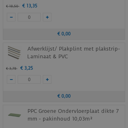
€
13
,
35
€
18
,
50
€
0
,
00
Afwerklijst/ Plakplint met plakstrip-
Laminaat & PVC
€
3
,
25
€
3
,
78
€
0
,
00
PPC Groene Ondervloerplaat dikte 7
mm - pakinhoud 10,03m²