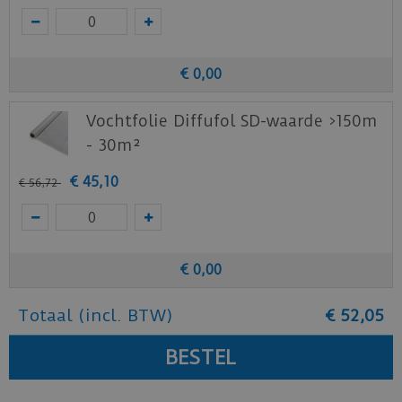
€
0
,
00
Vochtfolie Diffufol SD-waarde >150m
- 30m²
€
45
,
10
€
56
,
72
€
0
,
00
Totaal (incl. BTW)
€
52
,
05