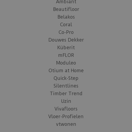
Ambiant
Beautifloor
Belakos
Coral
Co-Pro
Douwes Dekker
Küberit
mFLOR
Moduleo
Otium at Home
Quick-Step
Silentlines
Timber Trend
Uzin
Vivafloors
Vloer-Profielen
vtwonen