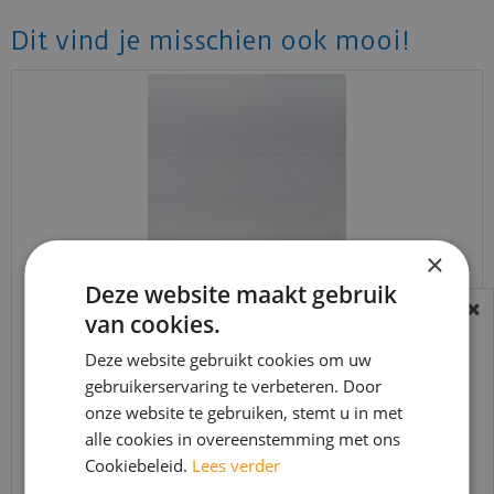
Dit vind je misschien ook mooi!
×
Deze website maakt gebruik
van cookies.
Douwes Dekker - Sympathiek - Brede plank
BEREIKBAARHEID
koriander 2V 05038…
In verband met de vakantie periode zijn wij
Deze website gebruikt cookies om uw
€
26
,
95
gebruikerservaring te verbeteren. Door
t/m 14 augustus telefonisch helaas niet
€
20
,
95
onze website te gebruiken, stemt u in met
bereikbaar.
alle cookies in overeenstemming met ons
Bestelling worden uiteraard verwerkt
Cookiebeleid.
Lees verder
echter iets minder snel dan wat je van ons
Bekijk product