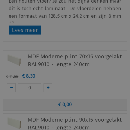
Een houten vloer? Je zou het bijna denken maar
dit is toch echt laminaat. De vloerdelen hebben
een formaat van 128,5 cm x 24,2 cm en zijn 8 mm
dik.
Lees meer
Klik
hier
voor het productblad.
Staal aanvragen
MDF Moderne plint 70x15 voorgelakt
Benieuwd hoe deze nieuwe vloer eruit ziet bij je
RAL9010 - lengte 240cm
nieuwe of huidige meubels? Vraag dan
nu
hier
een staal op van deze vloer bij Otium at
€
8
,
30
€
11
,
66
Home.
€
0
,
00
MDF Moderne plint 90x15 voorgelakt
RAL9010 - lengte 240cm