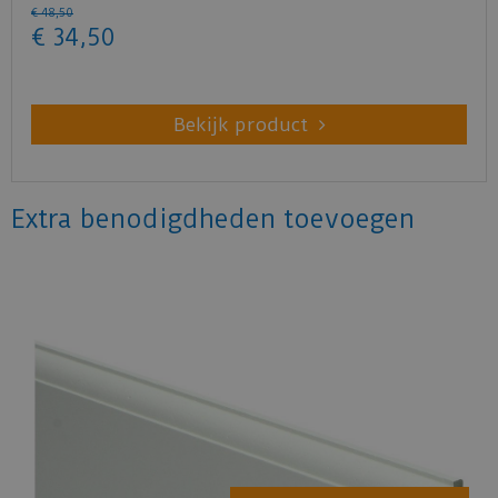
€
48
,
50
€
34
,
50
Bekijk product
Extra benodigdheden toevoegen