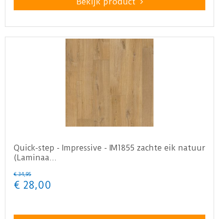
Bekijk product
Quick-step - Impressive - IM1855 zachte eik natuur
(Laminaa…
€
34
,
95
€
28
,
00