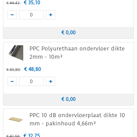
€
35
,
10
€
44
,
42
€
0
,
00
PPC Polyurethaan ondervloer dikte
2mm - 10m²
€
48
,
80
€
65
,
80
€
0
,
00
PPC 10 dB ondervloerplaat dikte 10
mm - pakinhoud 4,66m²
€
32
,
75
€
41
,
58