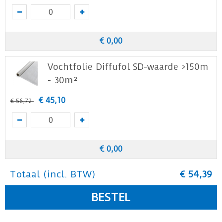
€
0
,
00
Vochtfolie Diffufol SD-waarde >150m
- 30m²
€
45
,
10
€
56
,
72
€
0
,
00
Totaal (incl. BTW)
€
54
,
39