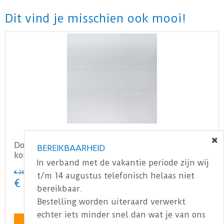
Dit vind je misschien ook mooi!
Douwes Dekker - Sympathiek - Brede plank
BEREIKBAARHEID
koriander 2V 05038…
In verband met de vakantie periode zijn wij
€
26
,
95
t/m 14 augustus telefonisch helaas niet
€
20
,
95
bereikbaar.
Bestelling worden uiteraard verwerkt
echter iets minder snel dan wat je van ons
Bekijk product