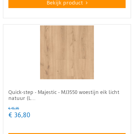
Bekijk product
Quick-step - Majestic - MJ3550 woestijn eik licht
natuur (L…
€
45
,
95
€
36
,
80