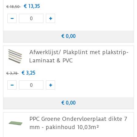
€
13
,
35
€
18
,
50
€
0
,
00
Afwerklijst/ Plakplint met plakstrip-
Laminaat & PVC
€
3
,
25
€
3
,
78
€
0
,
00
PPC Groene Ondervloerplaat dikte 7
mm - pakinhoud 10,03m²