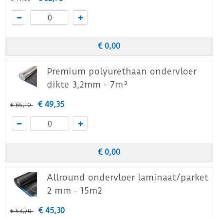
€
0
,
00
Premium polyurethaan ondervloer
dikte 3,2mm - 7m²
€
49
,
35
€
65
,
10
€
0
,
00
Allround ondervloer laminaat/parket
2 mm - 15m2
€
45
,
30
€
53
,
70