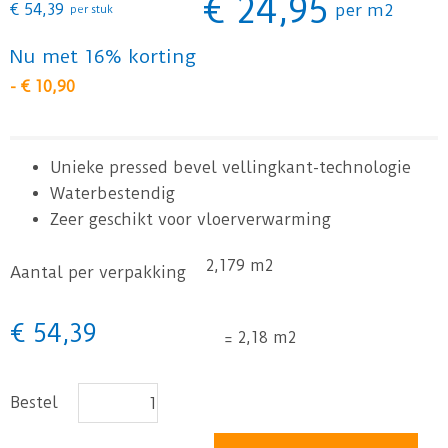
€
24
,
95
€
54
,
39
per m2
per stuk
Nu met 16% korting
-
€
10
,
90
Unieke pressed bevel vellingkant-technologie
Waterbestendig
Zeer geschikt voor vloerverwarming
2,179 m2
Aantal per verpakking
€
54
,
39
=
2,18 m2
Bestel