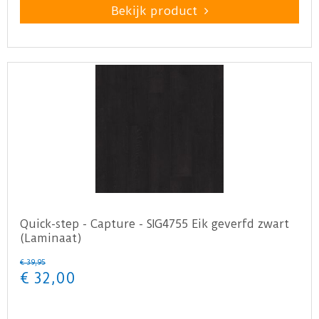
Bekijk product
Quick-step - Capture - SIG4755 Eik geverfd zwart
(Laminaat)
€
39
,
95
€
32
,
00