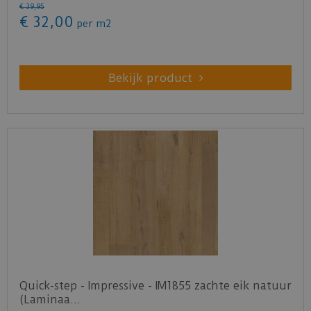
€
39
,
95
€
32
,
00
per m2
Bekijk product
Quick-step - Impressive - IM1855 zachte eik natuur
(Laminaa…