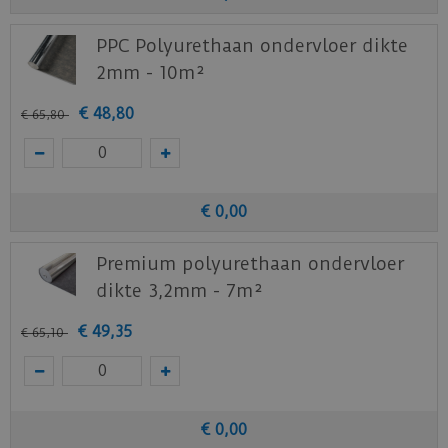
PPC Polyurethaan ondervloer dikte
2mm - 10m²
€
48
,
80
€
65
,
80
€
0
,
00
Premium polyurethaan ondervloer
dikte 3,2mm - 7m²
€
49
,
35
€
65
,
10
€
0
,
00