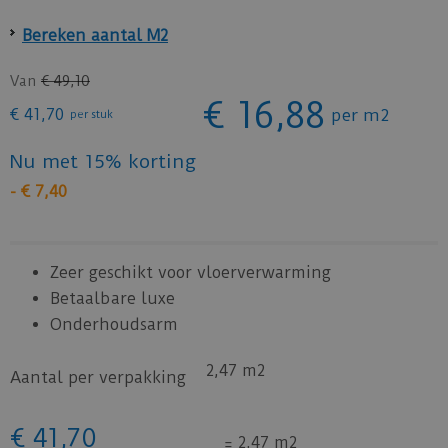
Bereken aantal M2
Van
€
49
,
10
€
16
,
88
€
41
,
70
per m2
per stuk
Nu met 15% korting
-
€
7
,
40
Zeer geschikt voor vloerverwarming
Betaalbare luxe
Onderhoudsarm
2,47 m2
Aantal per verpakking
€
41
,
70
=
2,47 m2