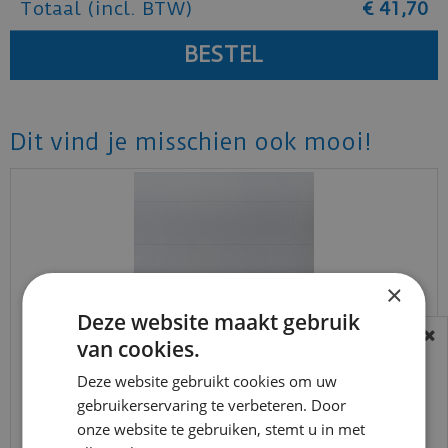
Totaal (incl. BTW)
€
41
,
70
Dit vind je misschien ook mooi!
×
Deze website maakt gebruik
van cookies.
BEREIKBAARHEID
In verband met de vakantie periode zijn wij
Deze website gebruikt cookies om uw
Douwes Dekker - Sympathiek - Brede plank
gebruikerservaring te verbeteren. Door
t/m 14 augustus telefonisch helaas niet
koriander 2V 05038…
onze website te gebruiken, stemt u in met
bereikbaar.