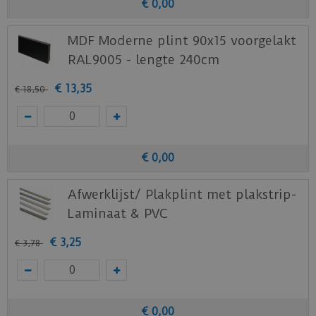
€
0
,
00
MDF Moderne plint 90x15 voorgelakt
RAL9005 - lengte 240cm
€
13
,
35
€
18
,
50
€
0
,
00
Afwerklijst/ Plakplint met plakstrip-
Laminaat & PVC
€
3
,
25
€
3
,
78
€
0
,
00