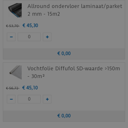
Allround ondervloer laminaat/parket
2 mm - 15m2
€
45
,
30
€
53
,
70
€
0
,
00
Vochtfolie Diffufol SD-waarde >150m
- 30m²
€
45
,
10
€
56
,
72
€
0
,
00