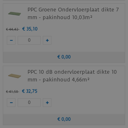
PPC Groene Ondervloerplaat dikte 7
mm - pakinhoud 10,03m²
€
35
,
10
€
44
,
42
€
0
,
00
PPC 10 dB ondervloerplaat dikte 10
mm - pakinhoud 4,66m²
€
32
,
75
€
41
,
58
€
0
,
00