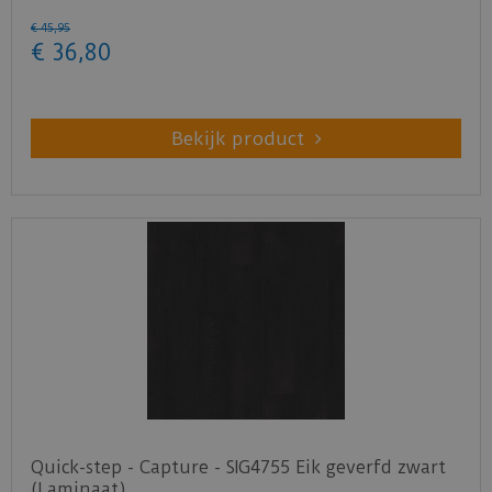
€
45
,
95
€
36
,
80
Bekijk product
Quick-step - Capture - SIG4755 Eik geverfd zwart
(Laminaat)