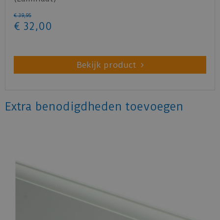
€
39
,
95
€
32
,
00
Bekijk product
Extra benodigdheden toevoegen