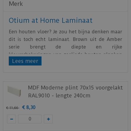
Merk
Otium at Home Laminaat
Een houten vloer? Je zou het bijna denken maar
dit is toch echt laminaat. Brown uit de Amber
serie brengt de diepte en rijke
kleurschakeringen van geoliede houten planken
Lees meer
naar het interieur. De vloerdelen hebben een
formaat van 128,5 cm x 19,2 cm en zijn 7 mm dik.
Klik
hier
voor het productblad.
MDF Moderne plint 70x15 voorgelakt
Klik
hier
voor de leginstructies.
RAL9010 - lengte 240cm
Staal aanvragen
€
8
,
30
€
11
,
66
Benieuwd hoe deze nieuwe vloer eruit ziet bij je
nieuwe of huidige meubels? Vraag dan
nu
hier
een staal op van deze vloer bij Otium at