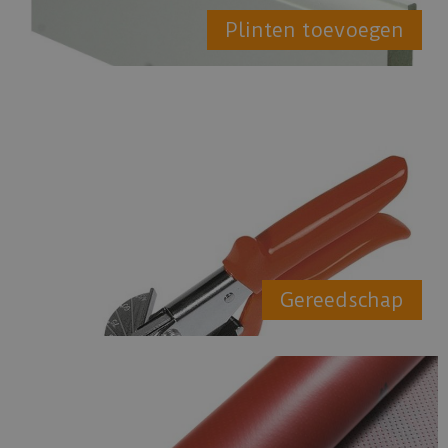
Plinten toevoegen
Gereedschap