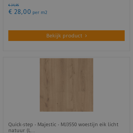
€
34
,
95
€
28
,
00
per m2
Bekijk product
Quick-step - Majestic - MJ3550 woestijn eik licht
natuur (L…