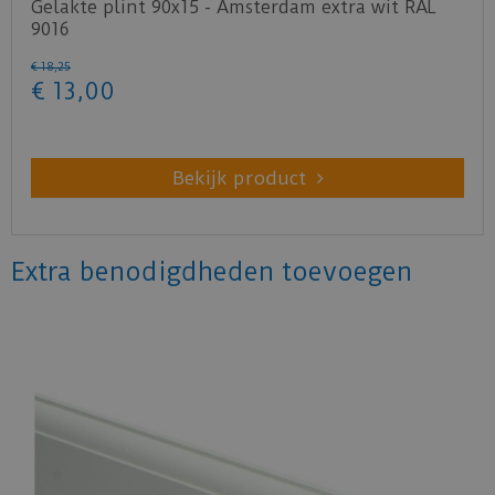
Gelakte plint 90x15 - Amsterdam extra wit RAL
9016
€
18
,
25
€
13
,
00
Bekijk product
Extra benodigdheden toevoegen