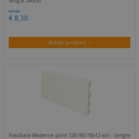
lengte 240cm
€
11
,
66
€
8
,
30
Bekijk product
Flexibele Moderne plint 120/90/70x12 wit - lengte