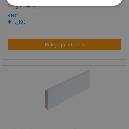
MDF Moderne plint 90x15 voorgelakt RAL9010 -
lengte 240cm
€
14
,
34
€
9
,
80
Bekijk product