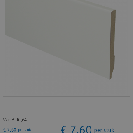
Van
€
10
,
64
€
7
,
60
€
7
,
60
per stuk
per stuk