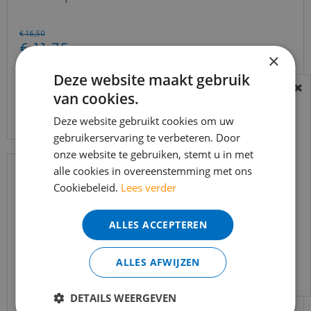
€
16
,
50
€
11
,
75
×
Deze website maakt gebruik
van cookies.
BEREIKBAARHEID
Bekijk product
In verband met de vakantie periode zijn wij
Deze website gebruikt cookies om uw
t/m 14 augustus telefonisch helaas niet
gebruikerservaring te verbeteren. Door
onze website te gebruiken, stemt u in met
bereikbaar.
alle cookies in overeenstemming met ons
Bestelling worden uiteraard verwerkt
Cookiebeleid.
Lees verder
echter iets minder snel dan wat je van ons
gewend bent.
ALLES ACCEPTEREN
Voor vragen kan je ons bereiken via
email:
info@merkvloerenwinkel.nl
ALLES AFWIJZEN
DETAILS WEERGEVEN