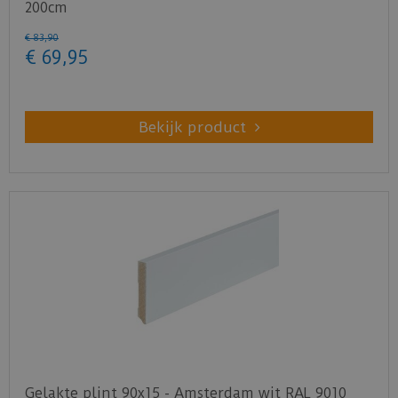
200cm
€
83
,
90
€
69
,
95
Bekijk product
Gelakte plint 90x15 - Amsterdam wit RAL 9010