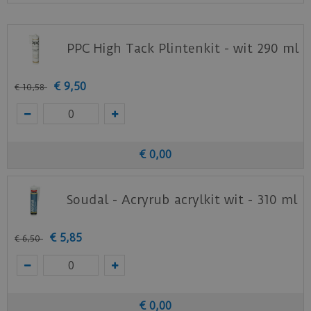
uitermate geschikt voor de PVC-vloer, omdat PVC
minder werkt en strakker tegen de wand aan
wordt gelegd. De MDF Moderne plint met
PPC High Tack Plintenkit - wit 290 ml
uitsparing is voorgelakt in RAL 9016
(verkeerswit).
€
9
,
50
€
10
,
58
€
0
,
00
Soudal - Acryrub acrylkit wit - 310 ml
€
5
,
85
€
6
,
50
€
0
,
00