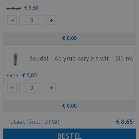
€
9
,
50
€
10
,
58
€
0
,
00
Soudal - Acryrub acrylkit wit - 310 ml
€
5
,
85
€
6
,
50
€
0
,
00
Totaal (incl. BTW)
€
8
,
65