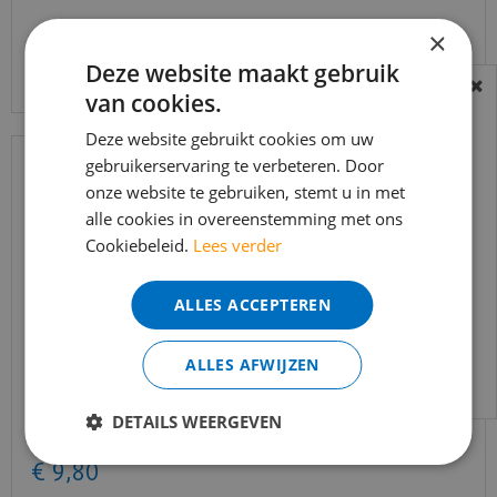
×
Bekijk product
Deze website maakt gebruik
van cookies.
BEREIKBAARHEID
In verband met de vakantie periode zijn wij
Deze website gebruikt cookies om uw
t/m 14 augustus telefonisch helaas niet
gebruikerservaring te verbeteren. Door
onze website te gebruiken, stemt u in met
bereikbaar.
alle cookies in overeenstemming met ons
Bestelling worden uiteraard verwerkt
Cookiebeleid.
Lees verder
echter iets minder snel dan wat je van ons
gewend bent.
ALLES ACCEPTEREN
Voor vragen kan je ons bereiken via
email:
info@merkvloerenwinkel.nl
ALLES AFWIJZEN
MDF Moderne plint 90x15 voorgelakt RAL9010 -
lengte 240cm
DETAILS WEERGEVEN
€
14
,
34
€
9
,
80