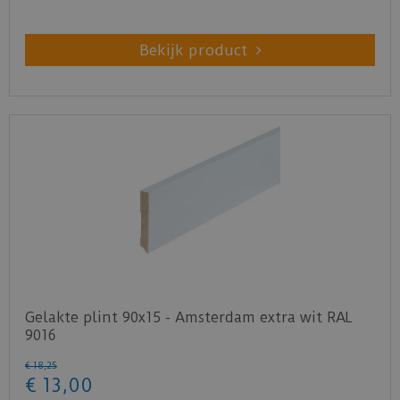
Bekijk product
Gelakte plint 90x15 - Amsterdam extra wit RAL
9016
€
18
,
25
€
13
,
00