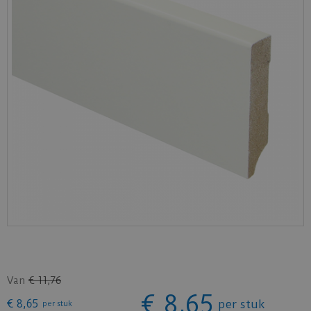
Van
€
11
,
76
€
8
,
65
€
8
,
65
per stuk
per stuk