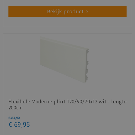
Bekijk product
Flexibele Moderne plint 120/90/70x12 wit - lengte
200cm
€
83
,
90
€
69
,
95