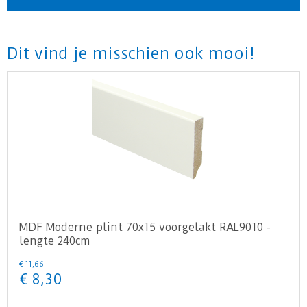
Dit vind je misschien ook mooi!
MDF Moderne plint 70x15 voorgelakt RAL9010 -
lengte 240cm
€
11
,
66
€
8
,
30