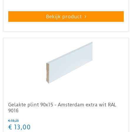
Bekijk product
Gelakte plint 90x15 - Amsterdam extra wit RAL
9016
€
18
,
25
€
13
,
00