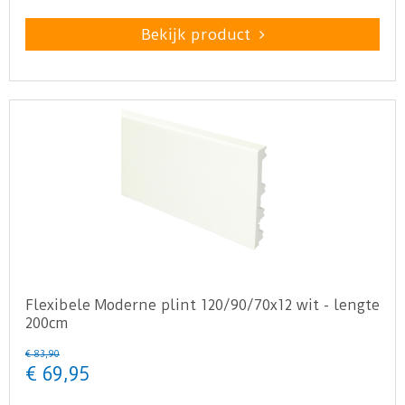
Bekijk product
Flexibele Moderne plint 120/90/70x12 wit - lengte
200cm
€
83
,
90
€
69
,
95