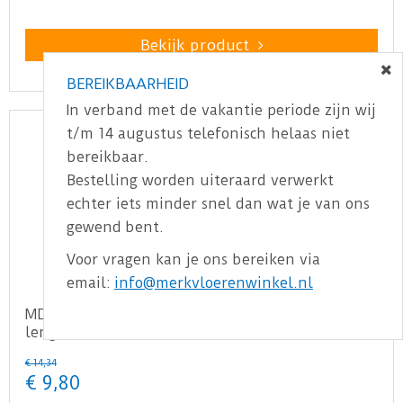
Bekijk product
BEREIKBAARHEID
In verband met de vakantie periode zijn wij
t/m 14 augustus telefonisch helaas niet
bereikbaar.
Bestelling worden uiteraard verwerkt
echter iets minder snel dan wat je van ons
gewend bent.
Voor vragen kan je ons bereiken via
email:
info@merkvloerenwinkel.nl
MDF Moderne plint 90x15 voorgelakt RAL9010 -
lengte 240cm
€
14
,
34
€
9
,
80