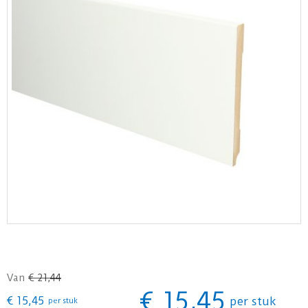
Van
€
21
,
44
€
15
,
45
€
15
,
45
per stuk
per stuk