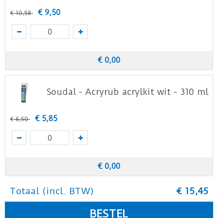
€
9
,
50
€
10
,
58
€
0
,
00
Soudal - Acryrub acrylkit wit - 310 ml
€
5
,
85
€
6
,
50
€
0
,
00
Totaal (incl. BTW)
€
15
,
45