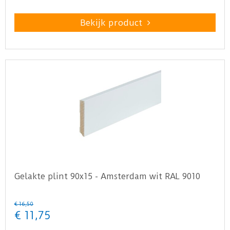
Bekijk product
Gelakte plint 90x15 - Amsterdam wit RAL 9010
€
16
,
50
€
11
,
75