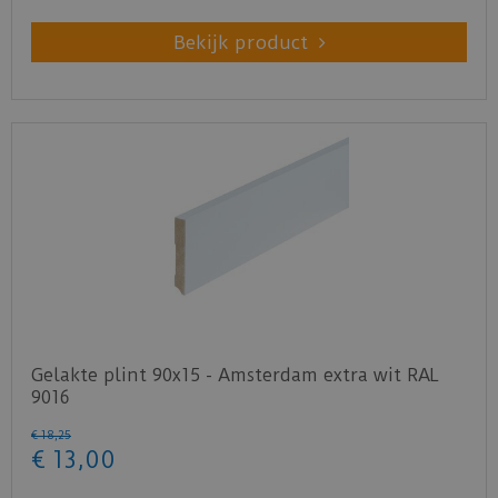
Bekijk product
Gelakte plint 90x15 - Amsterdam extra wit RAL
9016
€
18
,
25
€
13
,
00