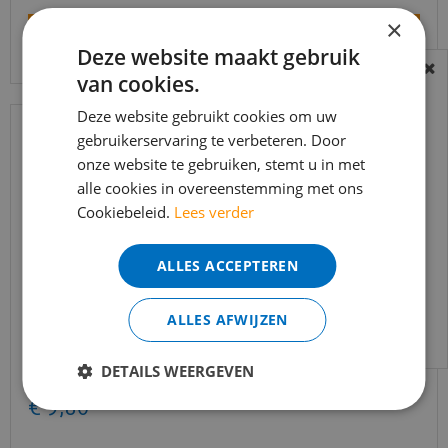
×
Bekijk product
Deze website maakt gebruik
van cookies.
BEREIKBAARHEID
In verband met de vakantie periode zijn wij
Deze website gebruikt cookies om uw
t/m 14 augustus telefonisch helaas niet
gebruikerservaring te verbeteren. Door
onze website te gebruiken, stemt u in met
bereikbaar.
alle cookies in overeenstemming met ons
Bestelling worden uiteraard verwerkt
Cookiebeleid.
Lees verder
echter iets minder snel dan wat je van ons
gewend bent.
ALLES ACCEPTEREN
Voor vragen kan je ons bereiken via
email:
info@merkvloerenwinkel.nl
ALLES AFWIJZEN
MDF Moderne plint 90x15 voorgelakt RAL9010 -
lengte 240cm
DETAILS WEERGEVEN
€
14
,
34
€
9
,
80