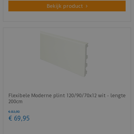
Bekijk product
Flexibele Moderne plint 120/90/70x12 wit - lengte
200cm
€
83
,
90
€
69
,
95