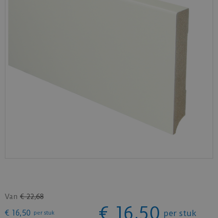
Van
€
22
,
68
€
16
,
50
€
16
,
50
per stuk
per stuk