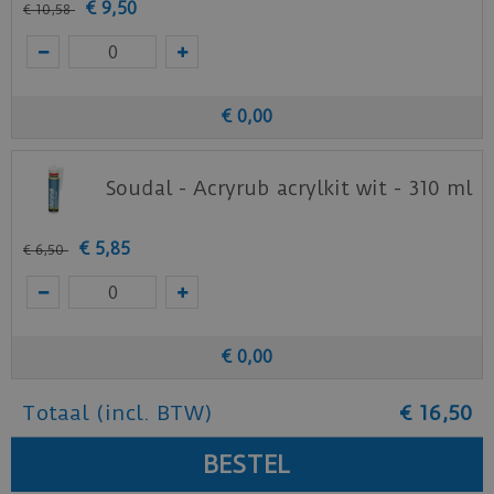
€
9
,
50
€
10
,
58
€
0
,
00
Soudal - Acryrub acrylkit wit - 310 ml
€
5
,
85
€
6
,
50
€
0
,
00
Totaal (incl. BTW)
€
16
,
50