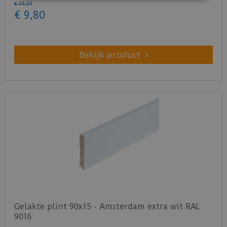
€
14
,
34
€
9
,
80
Bekijk product
Gelakte plint 90x15 - Amsterdam extra wit RAL
9016