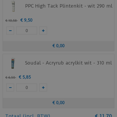
PPC High Tack Plintenkit - wit 290 ml
€
9
,
50
€
10
,
58
€
0
,
00
Soudal - Acryrub acrylkit wit - 310 ml
€
5
,
85
€
6
,
50
€
0
,
00
Totaal (incl. BTW)
€
11
,
70