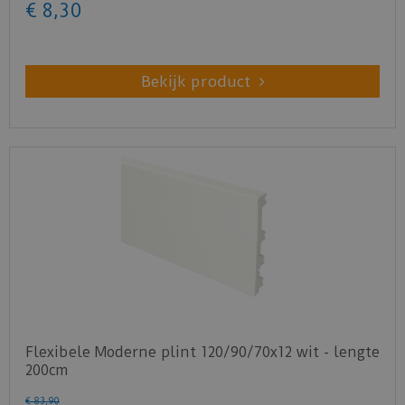
€
8
,
30
Bekijk product
Flexibele Moderne plint 120/90/70x12 wit - lengte
200cm
€
83
,
90