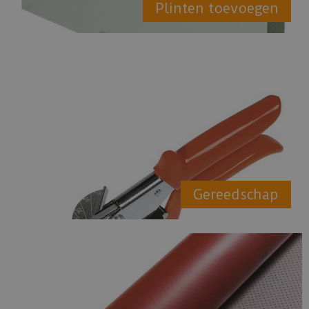
Plinten toevoegen
Gereedschap