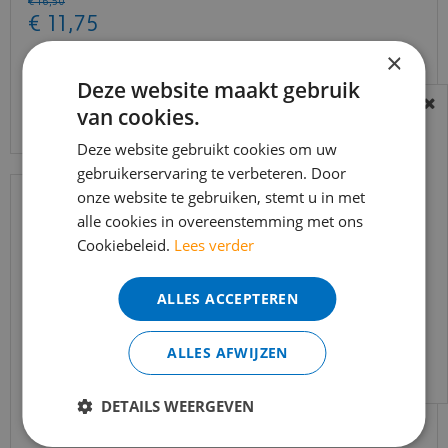
€
16
,
50
€
11
,
75
×
Deze website maakt gebruik
Bekijk product
van cookies.
BEREIKBAARHEID
In verband met de vakantie periode zijn wij
Deze website gebruikt cookies om uw
gebruikerservaring te verbeteren. Door
t/m 14 augustus telefonisch helaas niet
onze website te gebruiken, stemt u in met
bereikbaar.
alle cookies in overeenstemming met ons
Bestelling worden uiteraard verwerkt
Cookiebeleid.
Lees verder
echter iets minder snel dan wat je van ons
gewend bent.
ALLES ACCEPTEREN
Voor vragen kan je ons bereiken via
email:
info@merkvloerenwinkel.nl
ALLES AFWIJZEN
MDF Moderne plint 90x15 voorgelakt RAL9010 -
DETAILS WEERGEVEN
lengte 240cm