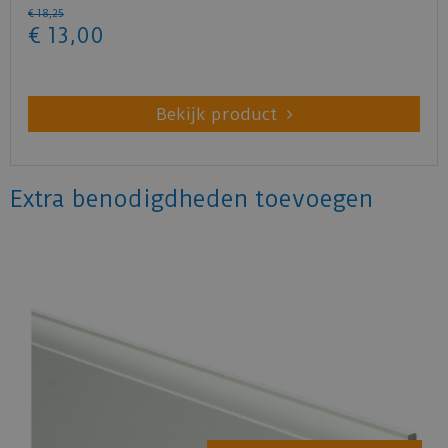
€
18
,
25
€
13
,
00
Bekijk product
Extra benodigdheden toevoegen