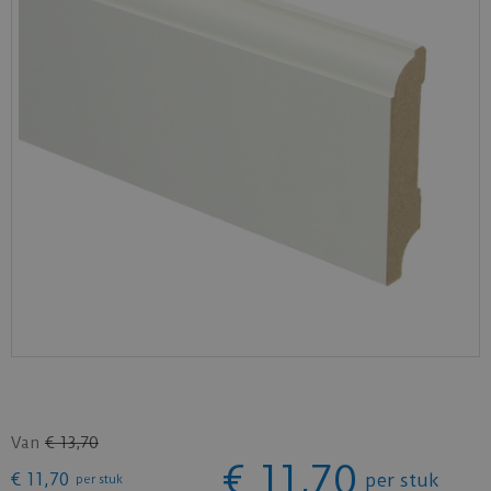
Van
€
13
,
70
€
11
,
70
€
11
,
70
per stuk
per stuk