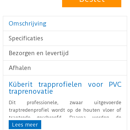
Omschrijving
Specificaties
Bezorgen en levertijd
Afhalen
Küberit trapprofielen voor PVC
traprenovatie
Dit professionele, zwaar uitgevoerde
traptredenprofiel wordt op de houten vloer of
traptrede geschroefd. Daarna worden de
Lees meer
schroeven afgewerkt met een rubberen antislip