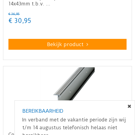
14x43mm t.b.v. …
€
36
,
95
€
30
,
95
Bekijk product
BEREIKBAARHEID
In verband met de vakantie periode zijn wij
t/m 14 augustus telefonisch helaas niet
Co-pro - Trapprofielset PVC RVS 130cm - doos