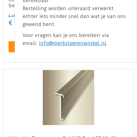
bereikbaar.
bevat 4 stuks
Bestelling worden uiteraard verwerkt
echter iets minder snel dan wat je van ons
€
74
,
95
€
59
,
96
gewend bent.
Voor vragen kan je ons bereiken via
email:
info@merkvloerenwinkel.nl
Bekijk product