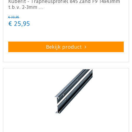
Küberit - Trapneusprofiel 845 Zand F9 14x43mm
t.b.v. 2-3mm …
€
30
,
95
€
25
,
95
Bekijk product