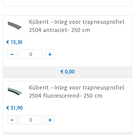
inlegstrip. Deze is leverbaar in de kleuren zwart,
antraciet, en grijs.
Küberit - Inleg voor trapneusprofiel
Ook is het mogelijk om een fluorescerende
2504 antraciet- 250 cm
inlegstrip te leveren, welke in het donker
'nagloeit'. Handig als u de trap moet gebruiken,
€
15
,
30
nadat u de lamp hebt uitgedaan!
€
0
,
00
Küberit - Inleg voor trapneusprofiel
2504 fluorescerend- 250 cm
€
51
,
90