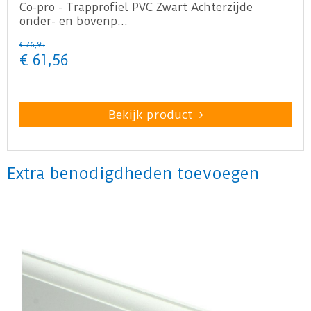
Co-pro - Trapprofiel PVC Zwart Achterzijde
onder- en bovenp…
€
76
,
95
€
61
,
56
Bekijk product
Extra benodigdheden toevoegen