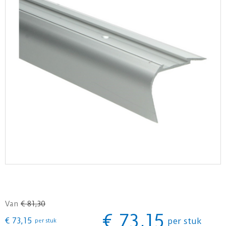
Van
€
81
,
30
€
73
,
15
€
73
,
15
per stuk
per stuk