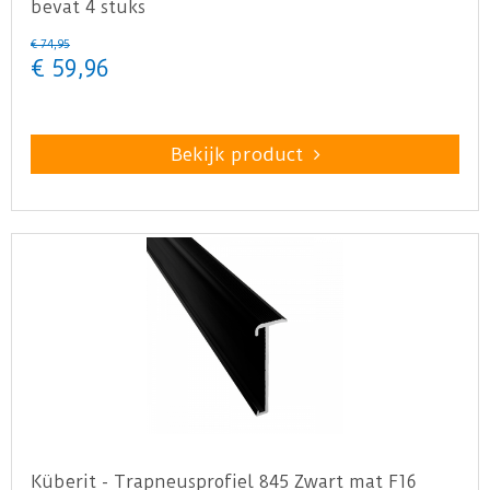
bevat 4 stuks
€
74
,
95
€
59
,
96
Bekijk product
Küberit - Trapneusprofiel 845 Zwart mat F16