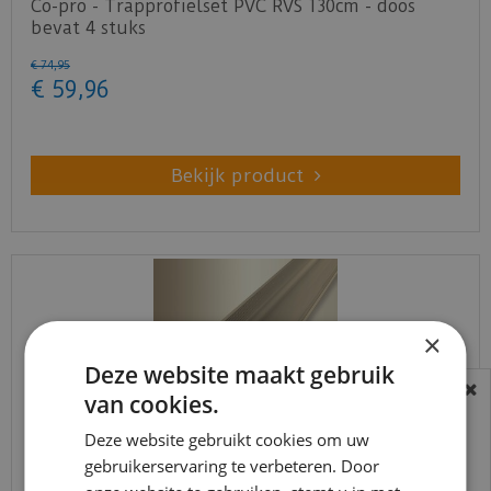
Co-pro - Trapprofielset PVC RVS 130cm - doos
bevat 4 stuks
€
74
,
95
€
59
,
96
Bekijk product
×
Deze website maakt gebruik
van cookies.
BEREIKBAARHEID
In verband met de vakantie periode zijn wij
Deze website gebruikt cookies om uw
gebruikerservaring te verbeteren. Door
t/m 14 augustus telefonisch helaas niet