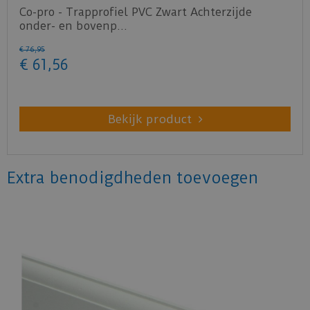
Co-pro - Trapprofiel PVC Zwart Achterzijde
onder- en bovenp…
€
76
,
95
€
61
,
56
Bekijk product
Extra benodigdheden toevoegen