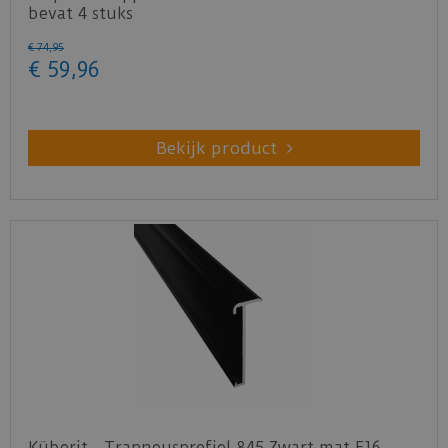
bevat 4 stuks
€
74
,
95
€
59
,
96
Bekijk product
Küberit - Trapneusprofiel 845 Zwart mat F16