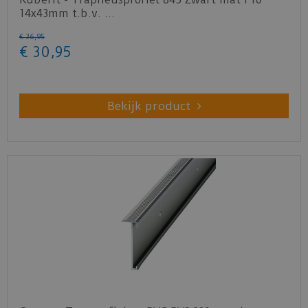
14x43mm t.b.v. …
€
36
,
95
€
30
,
95
Bekijk product