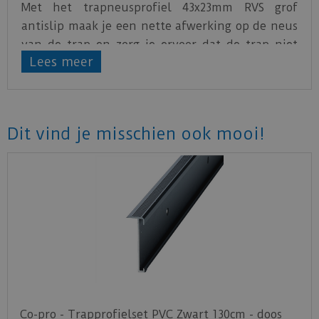
Met het trapneusprofiel 43x23mm RVS grof
antislip maak je een nette afwerking op de neus
van de trap en zorg je ervoor dat de trap niet
Lees meer
snel beschadigd. De bovenkant van het profiel
zorgt ervoor dat uitglijden minder snel gebeurd.
Het profiel kan vastgeschroefd of -gelijmd
worden. De lengte van het profiel is 3m.
Dit vind je misschien ook mooi!
Co-pro - Trapprofielset PVC Zwart 130cm - doos