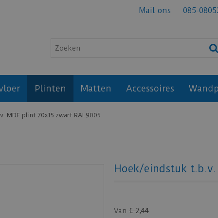
Mail ons
085-0805
vloer
Plinten
Matten
Accessoires
Wandp
.v. MDF plint 70x15 zwart RAL9005
Hoek/eindstuk t.b.v
Van
€
2
,
44