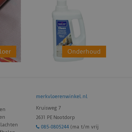
loer
Onderhoud
merkvloerenwinkel.nl
Kruisweg 7
gen
gen
2631 PE Nootdorp
Klachten
085-0805244
(ma t/m vrij