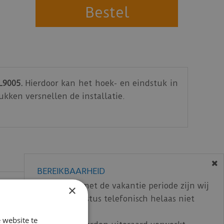
L9005.
Hierdoor kan het hoek- en eindstuk in
ukken versnellen de installatie.
BEREIKBAARHEID
In verband met de vakantie periode zijn wij
×
t/m 14 augustus telefonisch helaas niet
bereikbaar.
 website te