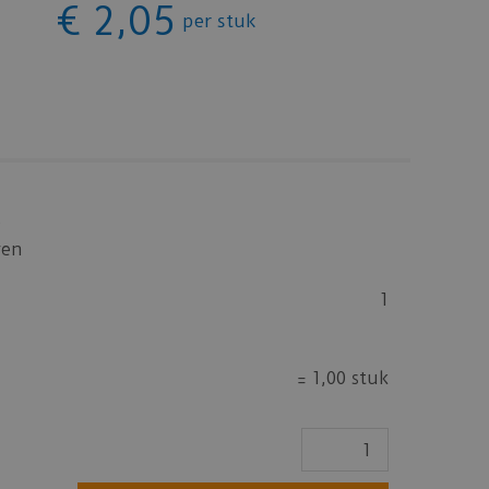
€
2
,
05
per stuk
5
ren
1
=
1,00 stuk