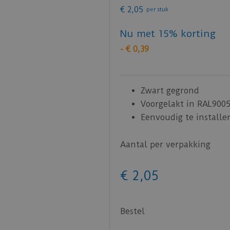
€
2
,
05
per stuk
Nu met 15% korting
-
€
0
,
39
Zwart gegrond
Voorgelakt in RAL900
Eenvoudig te installe
Aantal per verpakking
€
2
,
05
Bestel