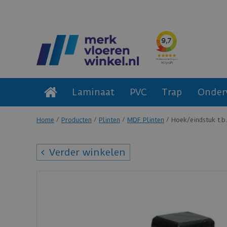
Laminaat
PVC
Trap
Onder
Home
Producten
Plinten
MDF Plinten
Hoek/eindstuk t.b
Verder winkelen