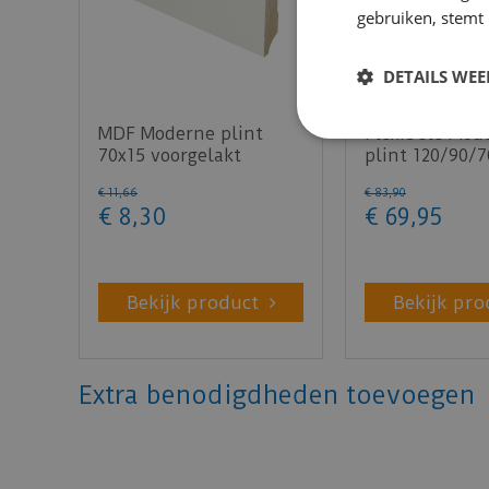
gebruiken, stemt
DETAILS WE
MDF Moderne plint
Flexibele Mod
70x15 voorgelakt
plint 120/90/7
RAL9010 - lengte 240cm
lengte 200cm
€
11
,
66
€
83
,
90
€
8
,
30
€
69
,
95
Bekijk product
Bekijk pro
Extra benodigdheden toevoegen