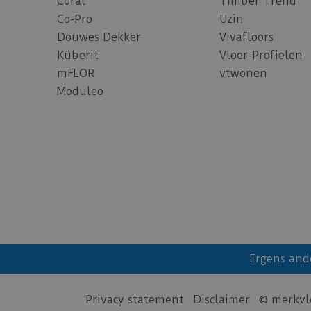
Coral
Timber Trend
Co-Pro
Uzin
Douwes Dekker
Vivafloors
Küberit
Vloer-Profielen
mFLOR
vtwonen
Moduleo
Ergens and
Privacy statement
Disclaimer
© merkvl