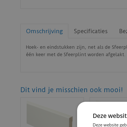
Omschrijving
Specificaties
Be
Hoek- en eindstukken zijn, net als de Sfeerp
één keer met de Sfeerplint worden afgelakt. 
Dit vind je misschien ook mooi!
Deze websit
Deze website geb