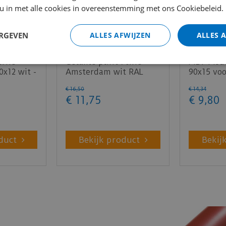
 u in met alle cookies in overeenstemming met ons Cookiebeleid.
ERGEVEN
ALLES AFWIJZEN
ALLES 
erne
Gelakte plint 90x15 -
MDF Mode
0x12 wit -
Amsterdam wit RAL
90x15 voo
9010
RAL9010 
€
16
,
50
€
14
,
34
€
11
,
75
€
9
,
80
duct
Bekijk product
Bekij