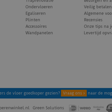
Traprenovatie
Bezorgen en 
Ondervloeren
Veilig betalen
Egaliseren
Algemene voo
Plinten
Recensies
Accessoires
Onze tips na 
Wandpanelen
Levertijd opv
ers de vloer goedkoper gezien?
Vraag ons
naar de mog
oerenwinkel.nl
Green Solutions