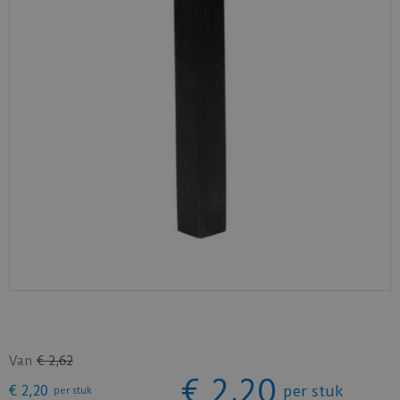
Van
€
2
,
62
€
2
,
20
€
2
,
20
per stuk
per stuk