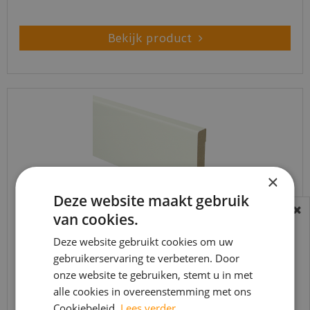
Bekijk product
×
Deze website maakt gebruik
van cookies.
BEREIKBAARHEID
In verband met de vakantie periode zijn wij
Deze website gebruikt cookies om uw
MDF Moderne plint 90x15 voorgelakt RAL9010 -
gebruikerservaring te verbeteren. Door
lengte 240cm
t/m 14 augustus telefonisch helaas niet
onze website te gebruiken, stemt u in met
bereikbaar.
€
14
,
34
alle cookies in overeenstemming met ons
Bestelling worden uiteraard verwerkt
€
9
,
80
Cookiebeleid.
Lees verder