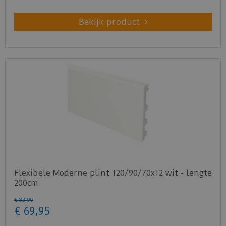
Bekijk product
Flexibele Moderne plint 120/90/70x12 wit - lengte
200cm
€
83
,
90
€
69
,
95