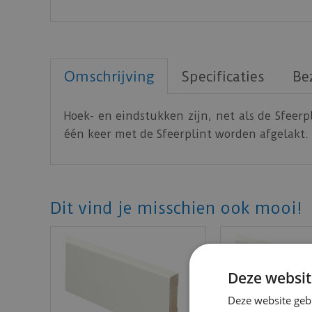
Omschrijving
Specificaties
Be
Hoek- en eindstukken zijn, net als de Sfeerp
één keer met de Sfeerplint worden afgelakt. 
Dit vind je misschien ook mooi!
Deze websit
Deze website geb