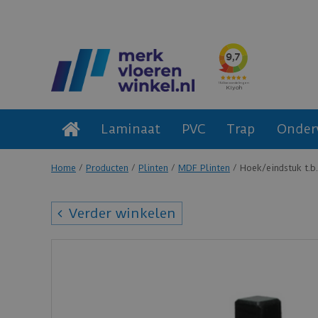
Laminaat
PVC
Trap
Onder
Home
Producten
Plinten
MDF Plinten
Hoek/eindstuk t.b
Verder winkelen