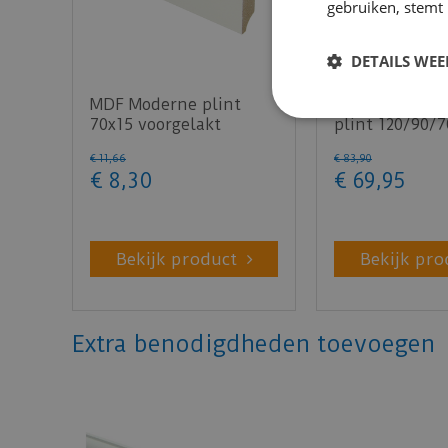
gebruiken, stemt
DETAILS WE
MDF Moderne plint
Flexibele Mod
70x15 voorgelakt
plint 120/90/7
RAL9010 - lengte 240cm
lengte 200cm
€
11
,
66
€
83
,
90
€
8
,
30
€
69
,
95
Bekijk product
Bekijk pro
Extra benodigdheden toevoegen