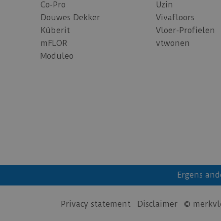
Co-Pro
Uzin
Douwes Dekker
Vivafloors
Küberit
Vloer-Profielen
mFLOR
vtwonen
Moduleo
Ergens and
Privacy statement
Disclaimer
© merkvl