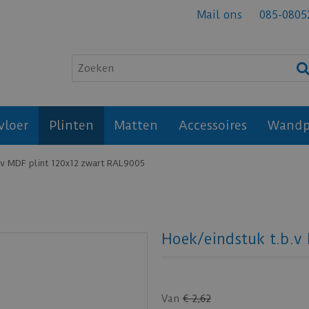
Mail ons
085-0805
vloer
Plinten
Matten
Accessoires
Wandp
.v MDF plint 120x12 zwart RAL9005
Hoek/eindstuk t.b.v
Van
€
2
,
62