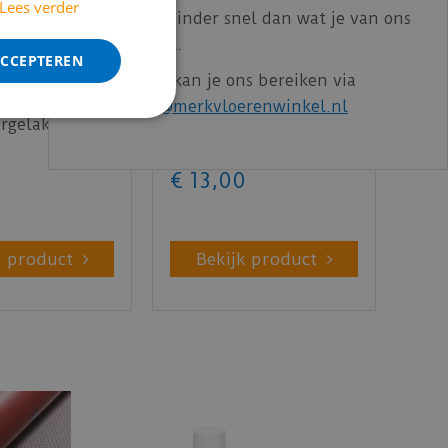
Lees verder
echter iets minder snel dan wat je van ons
gewend bent.
ACCEPTEREN
Voor vragen kan je ons bereiken via
rne plint
Gelakte plint 90x15 -
email:
info@merkvloerenwinkel.nl
rgelakt
Amsterdam extra wit
- lengte 240cm
RAL 9016
€
18
,
25
€
13
,
00
k product
Bekijk product