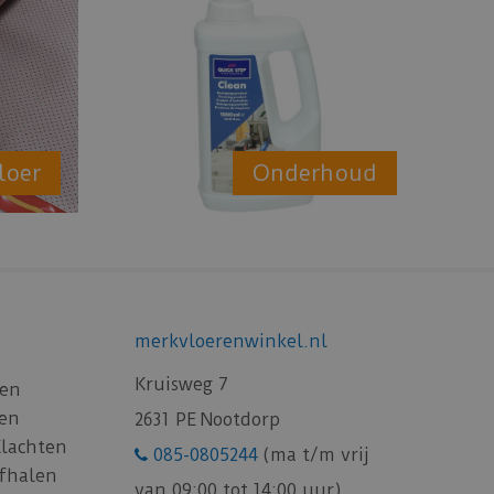
loer
Onderhoud
merkvloerenwinkel.nl
Kruisweg 7
gen
gen
2631 PE Nootdorp
Klachten
085-0805244
(ma t/m vrij
afhalen
van 09:00 tot 14:00 uur)