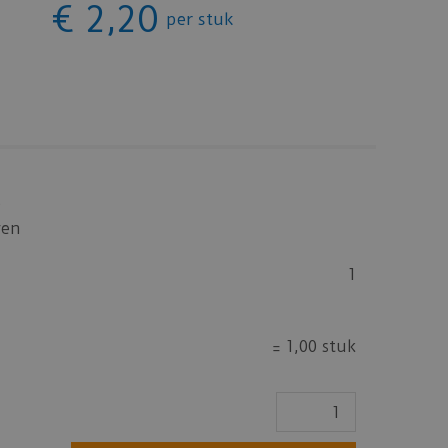
€
2
,
20
per stuk
5
ren
1
=
1,00 stuk