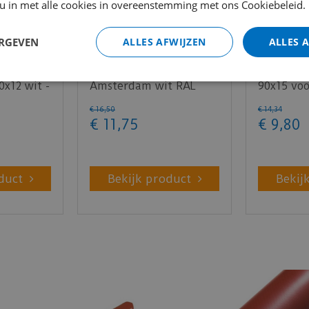
 u in met alle cookies in overeenstemming met ons Cookiebeleid.
ERGEVEN
ALLES AFWIJZEN
ALLES 
erne
Gelakte plint 90x15 -
MDF Mode
0x12 wit -
Amsterdam wit RAL
90x15 voo
9010
RAL9010 
€
16
,
50
€
14
,
34
€
11
,
75
€
9
,
80
duct
Bekijk product
Bekij