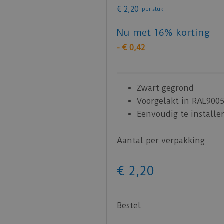
€
2
,
20
per stuk
Nu met 16% korting
-
€
0
,
42
Zwart gegrond
Voorgelakt in RAL900
Eenvoudig te installe
Aantal per verpakking
€
2
,
20
Bestel