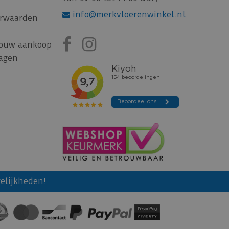
info@merkvloerenwinkel.nl
rwaarden
jouw aankoop
ragen
elijkheden!