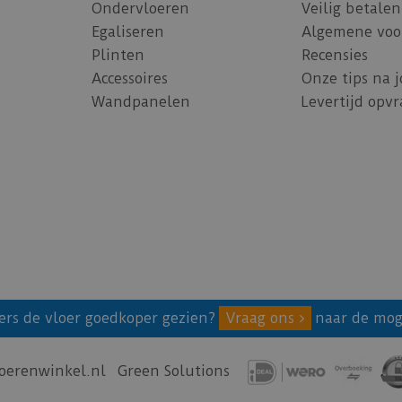
Ondervloeren
Veilig betalen
Egaliseren
Algemene voo
Plinten
Recensies
Accessoires
Onze tips na 
Wandpanelen
Levertijd opv
ers de vloer goedkoper gezien?
Vraag ons
naar de mog
oerenwinkel.nl
Green Solutions