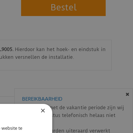
L9005.
Hierdoor kan het hoek- en eindstuk in
ukken versnellen de installatie.
BEREIKBAARHEID
In verband met de vakantie periode zijn wij
×
t/m 14 augustus telefonisch helaas niet
bereikbaar.
 website te
Bestelling worden uiteraard verwerkt