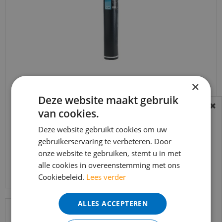
×
Co-pro Black-Line Silent+ 10dB dikte 3mm - 10m²
Deze website maakt gebruik
van cookies.
BEREIKBAARHEID
€
55
,
00
€
38
,
95
In verband met de vakantie periode zijn wij
Deze website gebruikt cookies om uw
t/m 14 augustus telefonisch helaas niet
gebruikerservaring te verbeteren. Door
onze website te gebruiken, stemt u in met
bereikbaar.
Bekijk product
alle cookies in overeenstemming met ons
Bestelling worden uiteraard verwerkt
Cookiebeleid.
Lees verder
echter iets minder snel dan wat je van ons
gewend bent.
ALLES ACCEPTEREN
Voor vragen kan je ons bereiken via