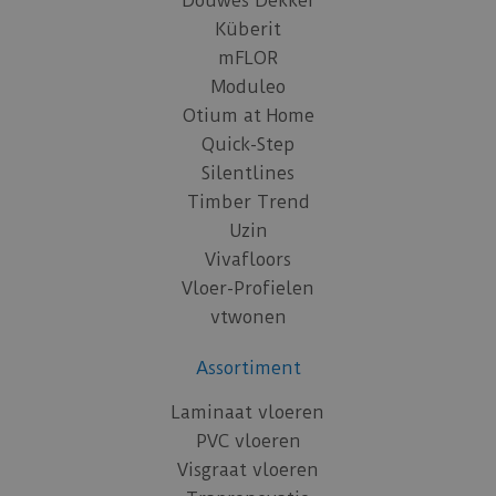
Douwes Dekker
Küberit
mFLOR
Moduleo
Otium at Home
Quick-Step
Silentlines
Timber Trend
Uzin
Vivafloors
Vloer-Profielen
vtwonen
Assortiment
Laminaat vloeren
PVC vloeren
Visgraat vloeren