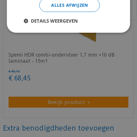
email:
info@merkvloerenwinkel.nl
ALLES AFWIJZEN
DETAILS WEERGEVEN
Spemi HDR combi-ondervloer 1,7 mm +10 dB
laminaat - 15m²
€
95
,
70
€
68
,
45
Bekijk product
Extra benodigdheden toevoegen