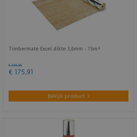
Timbermate Excel dikte 3,6mm - 15m²
€
206
,
95
€
175
,
91
Bekijk product