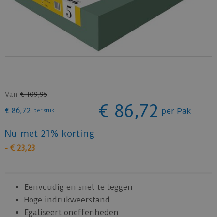
Van
€
109
,
95
€
86
,
72
€
86
,
72
per Pak
per stuk
Nu met 21% korting
-
€
23
,
23
Eenvoudig en snel te leggen
Hoge indrukweerstand
Egaliseert oneffenheden