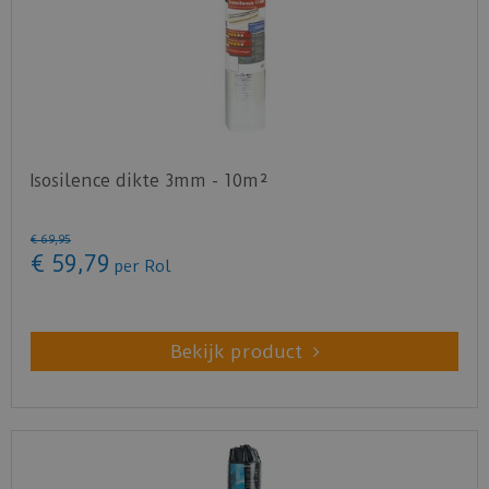
Isosilence dikte 3mm - 10m²
€
69
,
95
€
59
,
79
per Rol
Bekijk product