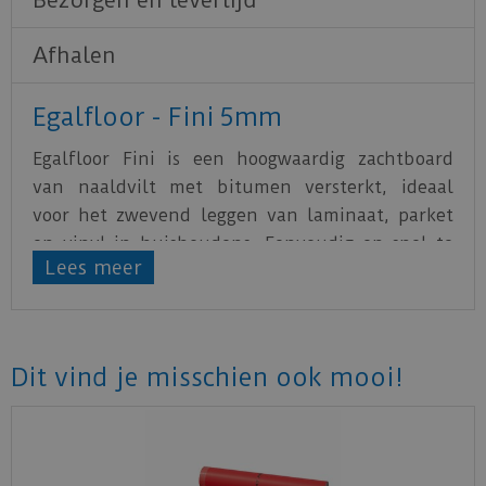
Bezorgen en levertijd
Afhalen
Egalfloor - Fini 5mm
Egalfloor Fini is een hoogwaardig zachtboard
van naaldvilt met bitumen versterkt, ideaal
voor het zwevend leggen van laminaat, parket
en vinyl in huishoudens. Eenvoudig en snel te
Lees meer
installeren. Hoge indrukweerstand.
Gelijkmatigheid in oneffenheden, isolatie tegen
koude vloeren. Goede geluidsisolatie. Geschikt
voor gebruik met vloerverwarming. Verhoogt de
Dit vind je misschien ook mooi!
levensduur van vinyl. Verbetert het loopcomfort
van laminaat, parket en vinyl.
Download
hier
alle technische informatie.