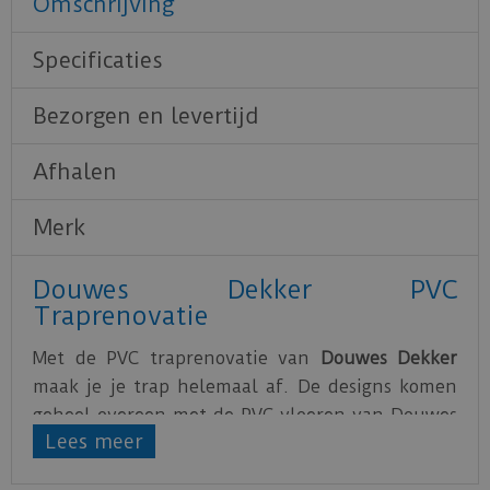
Omschrijving
Specificaties
Bezorgen en levertijd
Afhalen
Merk
Douwes Dekker PVC
Traprenovatie
Met de PVC traprenovatie van
Douwes Dekker
maak je je trap helemaal af. De designs komen
geheel overeen met de PVC vloeren van Douwes
Lees meer
Dekker.
Met behulp van een trapspin of een