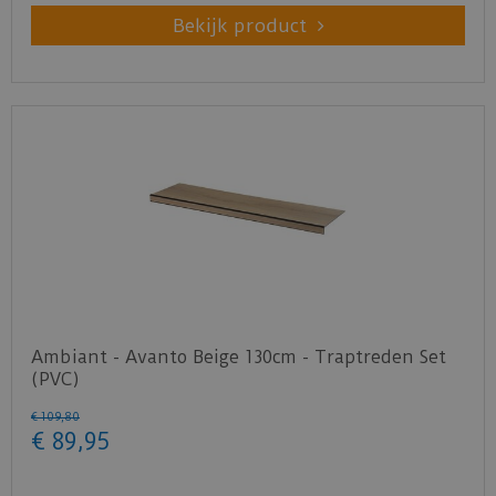
Bekijk product
Ambiant - Avanto Beige 130cm - Traptreden Set
(PVC)
€
109
,
80
€
89
,
95