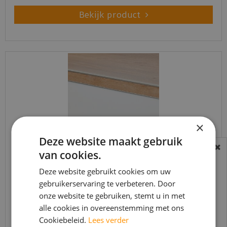
Bekijk product
×
Deze website maakt gebruik
van cookies.
BEREIKBAARHEID
Co-pro - Stootbord PVC RAL9016 wit
In verband met de vakantie periode zijn wij
Deze website gebruikt cookies om uw
steenstructuur 130cm - 1…
t/m 14 augustus telefonisch helaas niet
gebruikerservaring te verbeteren. Door
€
117
,
01
onze website te gebruiken, stemt u in met
bereikbaar.
€
92
,
95
alle cookies in overeenstemming met ons
Bestelling worden uiteraard verwerkt
Cookiebeleid.
Lees verder
echter iets minder snel dan wat je van ons