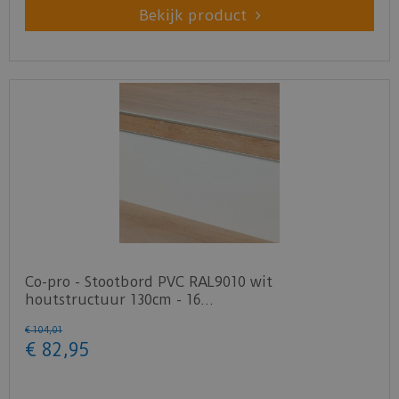
Bekijk product
Staal aanvragen
Benieuwd hoe deze nieuwe vloer eruit ziet bij je
nieuwe of huidige meubels? Vraag dan
nu
hier
een staal op van deze vloer bij Douwes
Dekker.
Co-pro - Stootbord PVC RAL9010 wit
houtstructuur 130cm - 16…
€
104
,
01
€
82
,
95