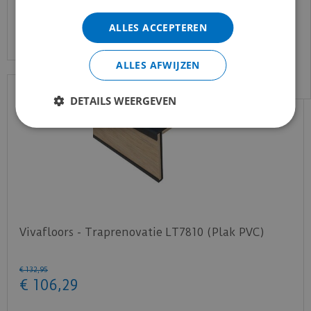
gewend bent.
Bekijk product
ALLES ACCEPTEREN
Voor vragen kan je ons bereiken via
email:
info@merkvloerenwinkel.nl
ALLES AFWIJZEN
DETAILS WEERGEVEN
Vivafloors - Traprenovatie LT7810 (Plak PVC)
€
132
,
95
€
106
,
29