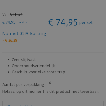
Van
€
111
,
34
€
74
,
95
€
74
,
95
per set
per stuk
Nu met 32% korting
-
€
36
,
39
Zeer slijtvast
Onderhoudsvriendelijk
Geschikt voor elke soort trap
4
Aantal per verpakking
Helaas, op dit moment is dit product niet leverbaar.