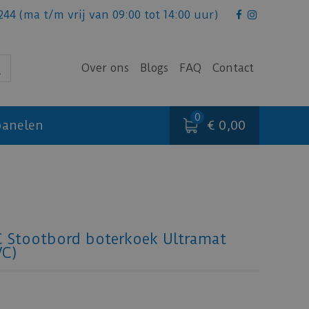
244
(ma t/m vrij van 09:00 tot 14:00 uur)
Over ons
Blogs
FAQ
Contact
€ 0,00
anelen
C Stootbord boterkoek Ultramat
VC)