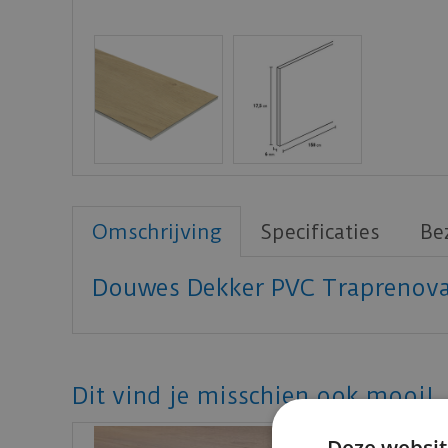
Omschrijving
Specificaties
Be
Douwes Dekker PVC Traprenova
Dit vind je misschien ook mooi!
Deze websit