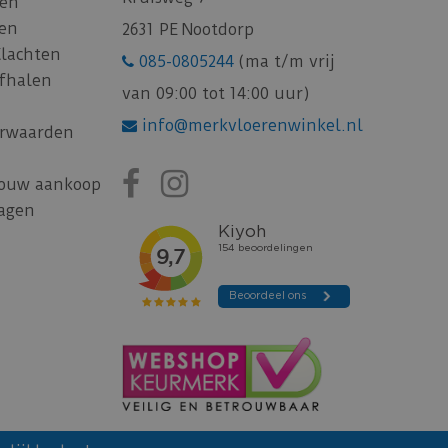
gen
gen
2631 PE Nootdorp
Klachten
085-0805244
(ma t/m vrij
afhalen
van 09:00 tot 14:00 uur)
info@merkvloerenwinkel.nl
rwaarden
jouw aankoop
ragen