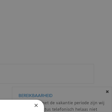
BEREIKBAARHEID
In verband met de vakantie periode zijn wij
×
t/m 14 augustus telefonisch helaas niet