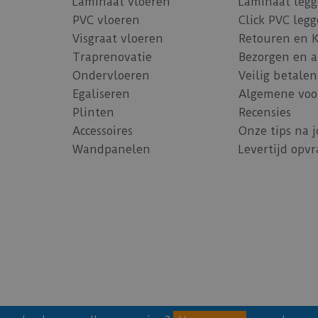
Laminaat vloeren
Laminaat leg
PVC vloeren
Click PVC leg
Visgraat vloeren
Retouren en 
Traprenovatie
Bezorgen en 
Ondervloeren
Veilig betalen
Egaliseren
Algemene voo
Plinten
Recensies
Accessoires
Onze tips na 
Wandpanelen
Levertijd opv