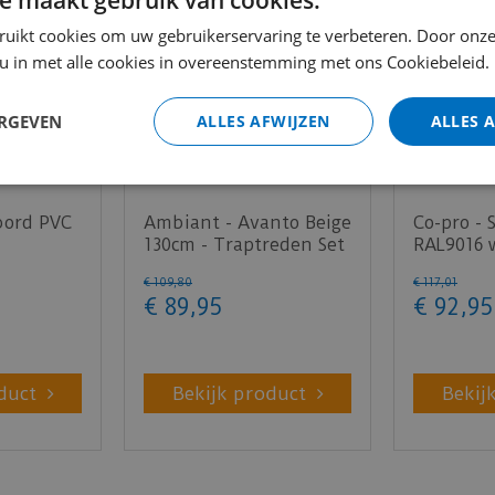
ruikt cookies om uw gebruikerservaring te verbeteren. Door onze
 u in met alle cookies in overeenstemming met ons Cookiebeleid.
ERGEVEN
ALLES AFWIJZEN
ALLES 
bord PVC
Ambiant - Avanto Beige
Co-pro - 
130cm - Traptreden Set
RAL9016 
 130cm -
(PVC)
steenstr
€
109
,
80
€
117
,
01
1…
€
89
,
95
€
92
,
95
duct
Bekijk product
Bekij