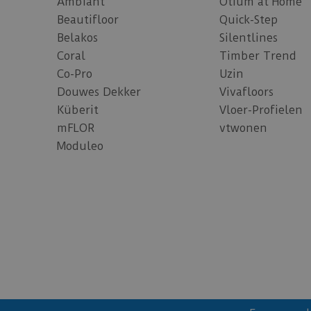
Ambiant
Otium at Home
Beautifloor
Quick-Step
Belakos
Silentlines
Coral
Timber Trend
Co-Pro
Uzin
Douwes Dekker
Vivafloors
Küberit
Vloer-Profielen
mFLOR
vtwonen
Moduleo