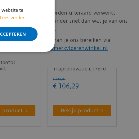
bereikbaar.
 website te
Bestelling worden uiteraard verwerkt
Lees verder
echter iets minder snel dan wat je van ons
gewend bent.
ACCEPTEREN
Voor vragen kan je ons bereiken via
email:
info@merkvloerenwinkel.nl
Stootbord PVC
Vivafloors -
wit
Traprenovatie LT7810
uctuur 130cm -
(Plak PVC)
€
132
,
95
€
106
,
29
k product
Bekijk product