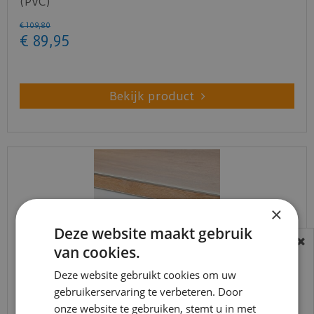
(PVC)
€
109
,
80
€
89
,
95
Bekijk product
×
Deze website maakt gebruik
van cookies.
BEREIKBAARHEID
In verband met de vakantie periode zijn wij
Deze website gebruikt cookies om uw
t/m 14 augustus telefonisch helaas niet
gebruikerservaring te verbeteren. Door
Co-pro - Stootbord PVC RAL9016 wit
onze website te gebruiken, stemt u in met
bereikbaar.