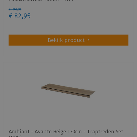
€
104
,
01
€
82
,
95
Bekijk product
Ambiant - Avanto Beige 130cm - Traptreden Set