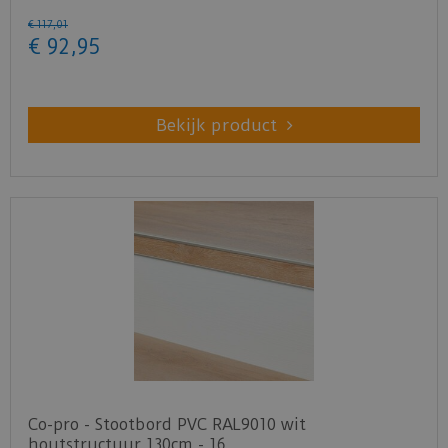
€
117
,
01
€
92
,
95
Bekijk product
Co-pro - Stootbord PVC RAL9010 wit
houtstructuur 130cm - 16…