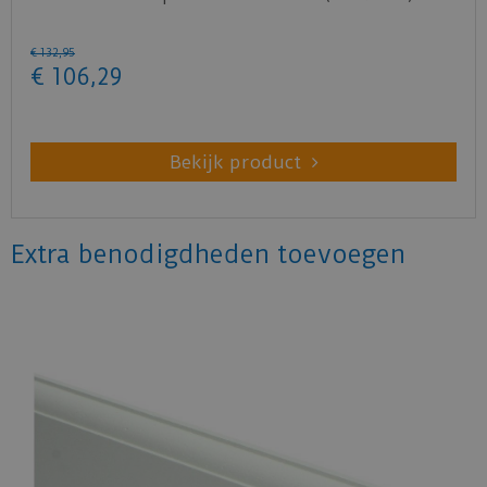
€
132
,
95
€
106
,
29
Bekijk product
Extra benodigdheden toevoegen