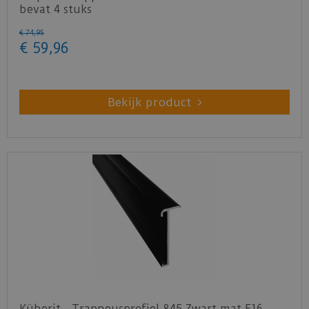
bevat 4 stuks
€
74
,
95
€
59
,
96
Bekijk product
Küberit - Trapneusprofiel 845 Zwart mat F16