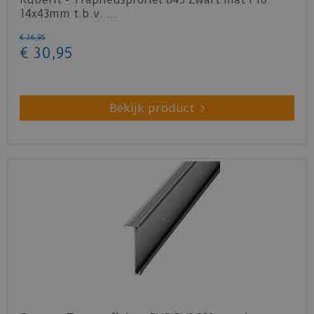
14x43mm t.b.v. …
€
36
,
95
€
30
,
95
Bekijk product