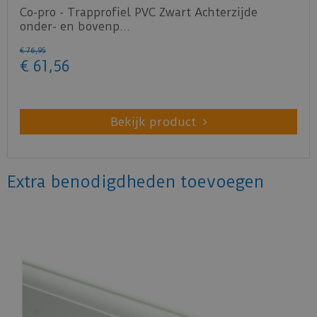
Co-pro - Trapprofiel PVC Zwart Achterzijde
onder- en bovenp…
€
76
,
95
€
61
,
56
Bekijk product
Extra benodigdheden toevoegen