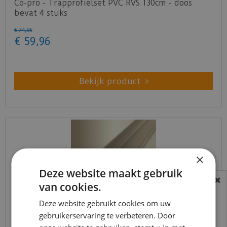
Co-pro - Trapprofielset PVC RVS 130cm - doos
bevat 4 stuks
€
74
,
95
€
59
,
96
Bekijk product
×
Deze website maakt gebruik
van cookies.
BEREIKBAARHEID
In verband met de vakantie periode zijn wij
Deze website gebruikt cookies om uw
gebruikerservaring te verbeteren. Door
t/m 14 augustus telefonisch helaas niet