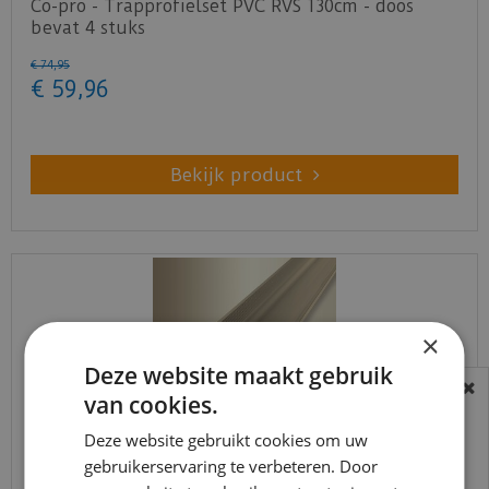
Co-pro - Trapprofielset PVC RVS 130cm - doos
bevat 4 stuks
€
74
,
95
€
59
,
96
Bekijk product
×
Deze website maakt gebruik
van cookies.
BEREIKBAARHEID
In verband met de vakantie periode zijn wij
Deze website gebruikt cookies om uw
t/m 14 augustus telefonisch helaas niet
gebruikerservaring te verbeteren. Door