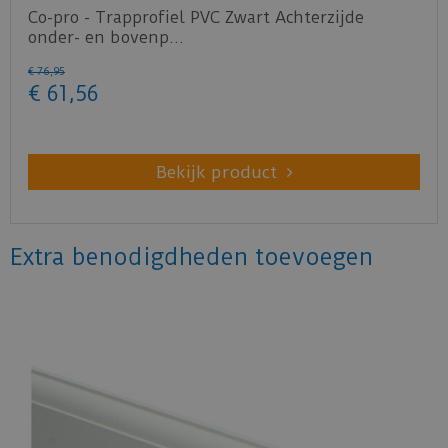
Co-pro - Trapprofiel PVC Zwart Achterzijde
onder- en bovenp…
€
76
,
95
€
61
,
56
Bekijk product
Extra benodigdheden toevoegen