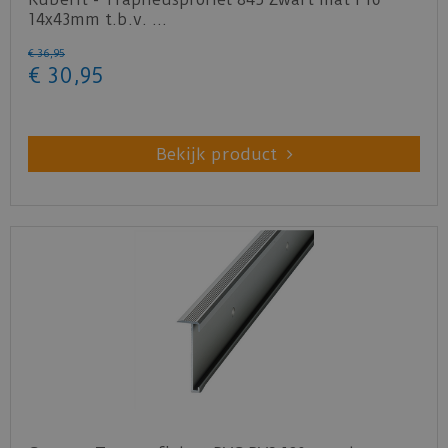
14x43mm t.b.v. …
€
36
,
95
€
30
,
95
Bekijk product