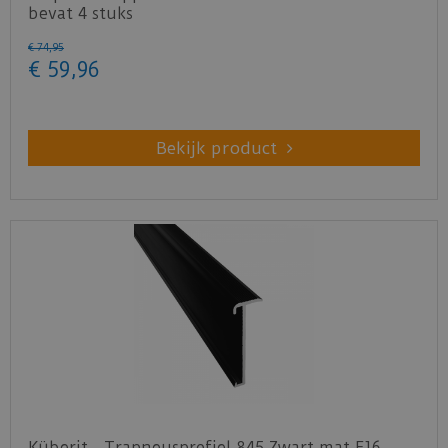
bevat 4 stuks
€
74
,
95
€
59
,
96
Bekijk product
Küberit - Trapneusprofiel 845 Zwart mat F16