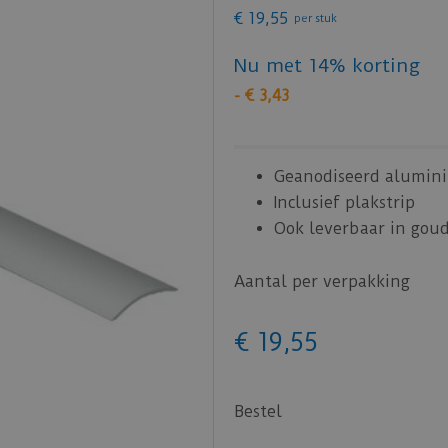
€
19
,
55
per stuk
Nu met 14% korting
-
€
3
,
43
Geanodiseerd alumin
Inclusief plakstrip
Ook leverbaar in goud
Aantal per verpakking
€
19
,
55
Bestel