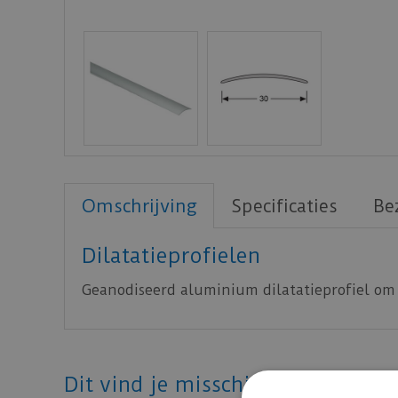
Omschrijving
Specificaties
Be
Dilatatieprofielen
Geanodiseerd aluminium dilatatieprofiel om 
Dit vind je misschien ook mooi!