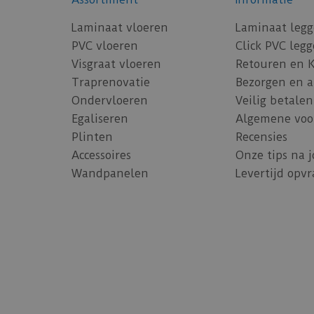
Laminaat vloeren
Laminaat leg
PVC vloeren
Click PVC leg
Visgraat vloeren
Retouren en 
Traprenovatie
Bezorgen en 
Ondervloeren
Veilig betalen
Egaliseren
Algemene voo
Plinten
Recensies
Accessoires
Onze tips na 
Wandpanelen
Levertijd opv