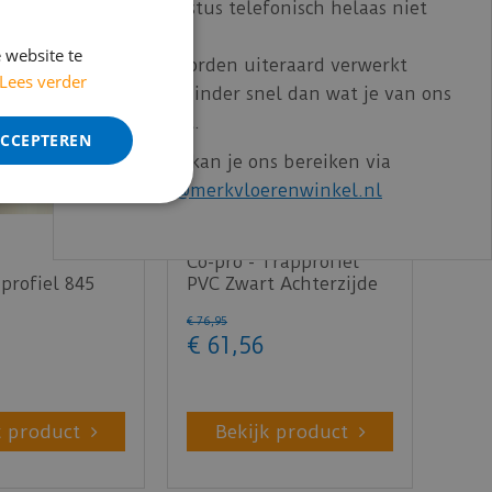
t/m 14 augustus telefonisch helaas niet
bereikbaar.
 website te
Bestelling worden uiteraard verwerkt
Lees verder
echter iets minder snel dan wat je van ons
gewend bent.
ACCEPTEREN
Voor vragen kan je ons bereiken via
email:
info@merkvloerenwinkel.nl
Co-pro - Trapprofiel
profiel 845
PVC Zwart Achterzijde
14x43mm t.b.v.
onder- en bovenp…
€
76
,
95
€
61
,
56
k product
Bekijk product