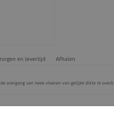
zorgen en levertijd
Afhalen
de overgang van twee vloeren van gelijke dikte te over