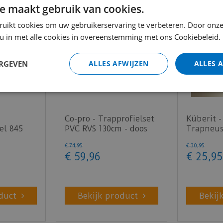
e maakt gebruik van cookies.
ruikt cookies om uw gebruikerservaring te verbeteren. Door onze
 u in met alle cookies in overeenstemming met ons Cookiebeleid.
ERGEVEN
ALLES AFWIJZEN
ALLES 
Co-pro - Trapprofielset
Küberit -
el 845
PVC RVS 130cm - doos
Trapneus
6 14x43mm
bevat 4 stuks
Zand F9 
€
74
,
95
€
30
,
95
2-3mm …
€
59
,
96
€
25
,
95
duct
Bekijk product
Bekij