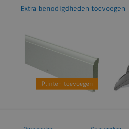
Extra benodigdheden toevoegen
Plinten toevoegen
Onze merken
Onze merken