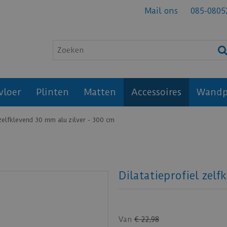
Mail ons
085-0805
vloer
Plinten
Matten
Accessoires
Wandp
 zelfklevend 30 mm alu zilver - 300 cm
Dilatatieprofiel zel
Van
€
22
,
98