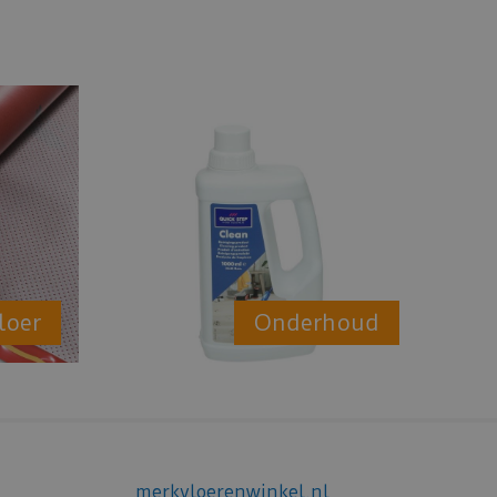
loer
Onderhoud
merkvloerenwinkel.nl