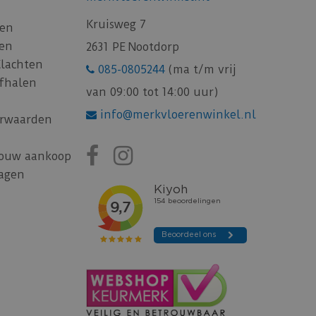
Kruisweg 7
gen
gen
2631 PE Nootdorp
Klachten
085-0805244
(ma t/m vrij
afhalen
van 09:00 tot 14:00 uur)
info@merkvloerenwinkel.nl
rwaarden
jouw aankoop
ragen