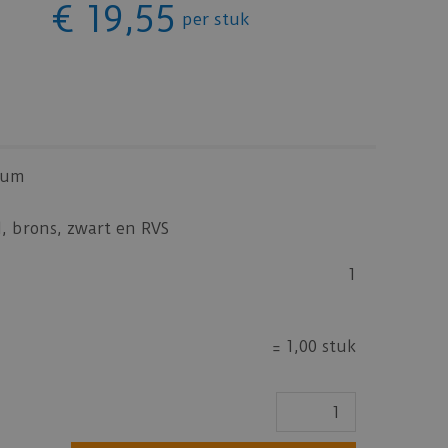
€
19
,
55
per stuk
ium
, brons, zwart en RVS
1
=
1,00 stuk