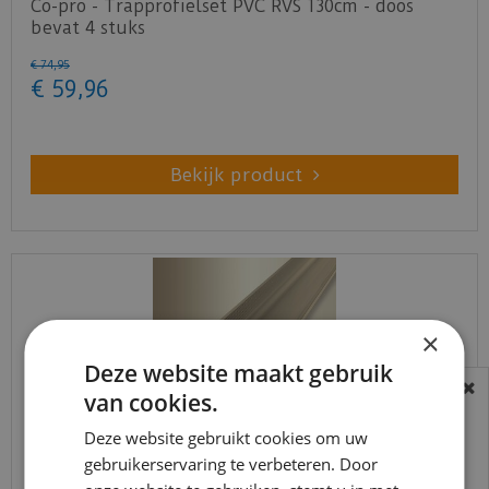
Co-pro - Trapprofielset PVC RVS 130cm - doos
bevat 4 stuks
€
74
,
95
€
59
,
96
Bekijk product
×
Deze website maakt gebruik
van cookies.
BEREIKBAARHEID
In verband met de vakantie periode zijn wij
Deze website gebruikt cookies om uw
gebruikerservaring te verbeteren. Door
t/m 14 augustus telefonisch helaas niet