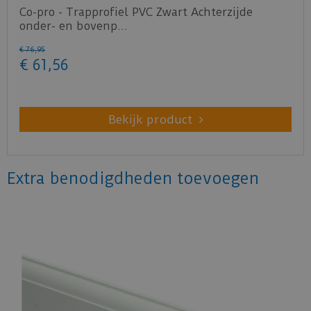
Co-pro - Trapprofiel PVC Zwart Achterzijde
onder- en bovenp…
€
76
,
95
€
61
,
56
Bekijk product
Extra benodigdheden toevoegen