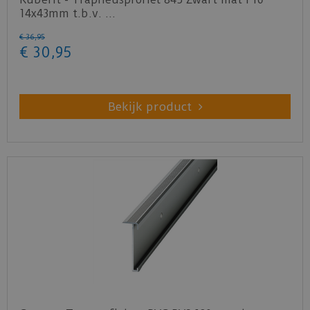
14x43mm t.b.v. …
€
36
,
95
€
30
,
95
Bekijk product