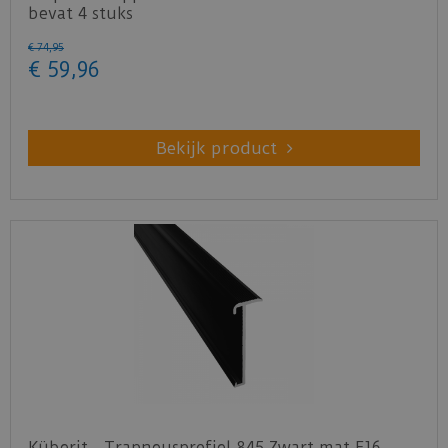
bevat 4 stuks
€
74
,
95
€
59
,
96
Bekijk product
Küberit - Trapneusprofiel 845 Zwart mat F16