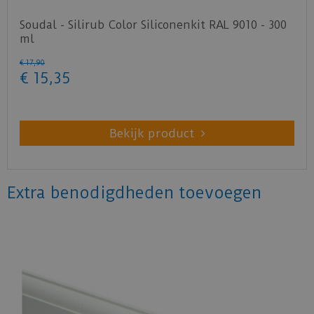
Soudal - Silirub Color Siliconenkit RAL 9010 - 300
ml
€
17
,
90
€
15
,
35
Bekijk product
Extra benodigdheden toevoegen