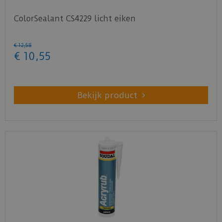
ColorSealant CS4229 licht eiken
€
12
,
58
€
10
,
55
Bekijk product