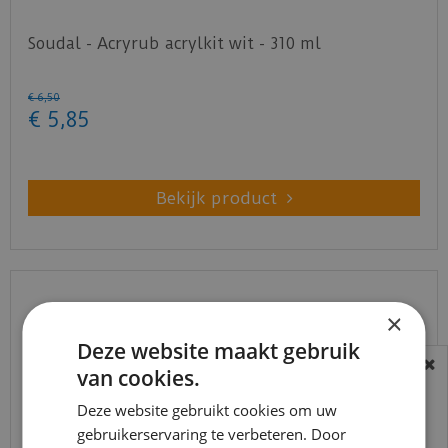
Soudal - Acryrub acrylkit wit - 310 ml
€
6
,
50
€
5
,
85
Bekijk product
×
Deze website maakt gebruik
van cookies.
BEREIKBAARHEID
In verband met de vakantie periode zijn wij
Deze website gebruikt cookies om uw
gebruikerservaring te verbeteren. Door
t/m 14 augustus telefonisch helaas niet