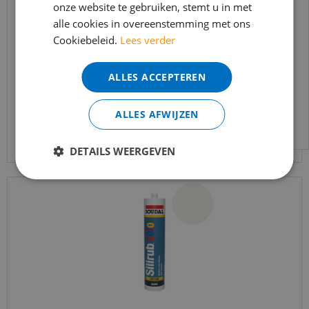
onze website te gebruiken, stemt u in met
bereikbaar.
alle cookies in overeenstemming met ons
Bestelling worden uiteraard verwerkt
PF65 High Tack kit 290ml
Cookiebeleid.
Lees verder
echter iets minder snel dan wat je van ons
gewend bent.
€
12
,
40
ALLES ACCEPTEREN
Voor vragen kan je ons bereiken via
email:
info@merkvloerenwinkel.nl
ALLES AFWIJZEN
Bekijk product
DETAILS WEERGEVEN