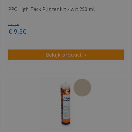
PPC High Tack Plintenkit - wit 290 ml
€
10
,
58
€
9
,
50
Bekijk product