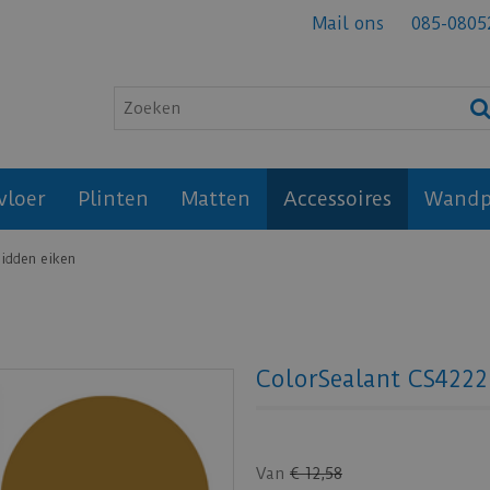
Mail ons
085-0805
vloer
Plinten
Matten
Accessoires
Wandp
idden eiken
ColorSealant CS4222
Van
€
12
,
58