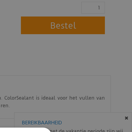
. ColorSealant is ideaal voor het vullen van
uren.
BEREIKBAARHEID
In verband met de vakantie periode zijn wij