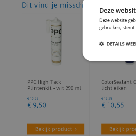
Dit vind je misschien ook mooi!
Deze websit
Deze website geb
gebruiken, stemt
DETAILS WE
PPC High Tack
ColorSealant 
Plintenkit - wit 290 ml
licht eiken
€
10
,
58
€
12
,
58
€
9
,
50
€
10
,
55
Bekijk product
Bekijk pro