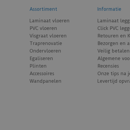
Assortiment
Informatie
Laminaat vloeren
Laminaat leg
PVC vloeren
Click PVC leg
Visgraat vloeren
Retouren en 
Traprenovatie
Bezorgen en 
Ondervloeren
Veilig betalen
Egaliseren
Algemene voo
Plinten
Recensies
Accessoires
Onze tips na 
Wandpanelen
Levertijd opv