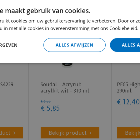
e maakt gebruik van cookies.
ruikt cookies om uw gebruikerservaring te verbeteren. Door onze
 u in met alle cookies in overeenstemming met ons Cookiebeleid.
ERGEVEN
ALLES AFWIJZEN
ALLES 
CS4229
Soudal - Acryrub
PF65 High
acrylkit wit - 310 ml
290ml
€
12
,
40
€
6
,
50
€
5
,
85
duct
Bekijk product
Bekij