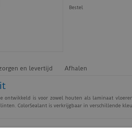
Bestel
zorgen en levertijd
Afhalen
it
die ontwikkeld is voor zowel houten als laminaat vloeren
inten. ColorSealant is verkrijgbaar in verschillende kle