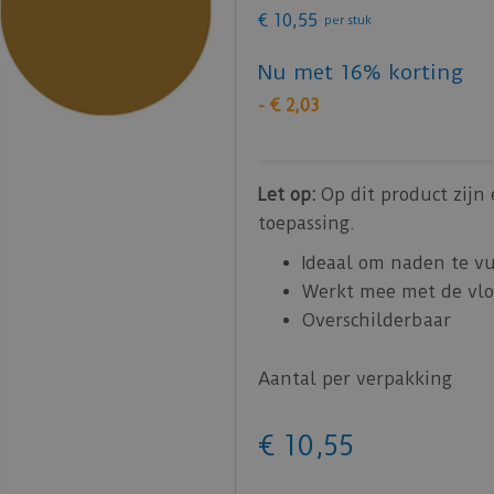
€
10
,
55
per stuk
Nu met 16% korting
-
€
2
,
03
Let op:
Op dit product zijn
toepassing.
Ideaal om naden te v
Werkt mee met de vlo
Overschilderbaar
Aantal per verpakking
€
10
,
55