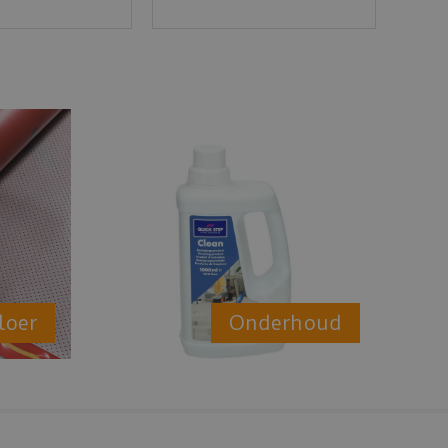
loer
Onderhoud