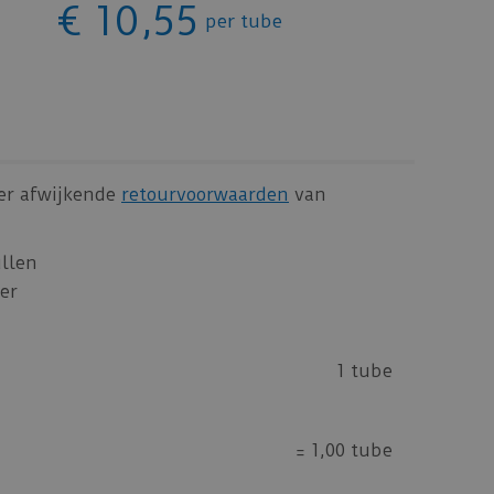
€
10
,
55
per tube
 er afwijkende
retourvoorwaarden
van
ullen
er
1 tube
=
1,00 tube