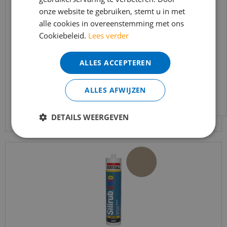
onze website te gebruiken, stemt u in met
bereikbaar.
alle cookies in overeenstemming met ons
Bestelling worden uiteraard verwerkt
Cookiebeleid.
Lees verder
PF65 High Tack kit 290ml
echter iets minder snel dan wat je van ons
gewend bent.
ALLES ACCEPTEREN
€
12
,
40
Voor vragen kan je ons bereiken via
email:
info@merkvloerenwinkel.nl
ALLES AFWIJZEN
Bekijk product
DETAILS WEERGEVEN