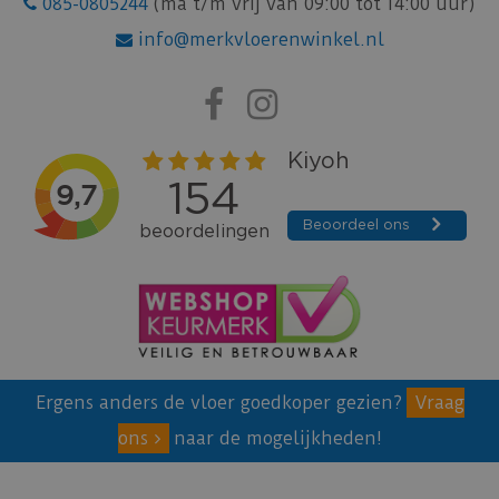
085-0805244
(ma t/m vrij van 09:00 tot 14:00 uur)
info@merkvloerenwinkel.nl
Ergens anders de vloer goedkoper gezien?
Vraag
ons
naar de mogelijkheden!