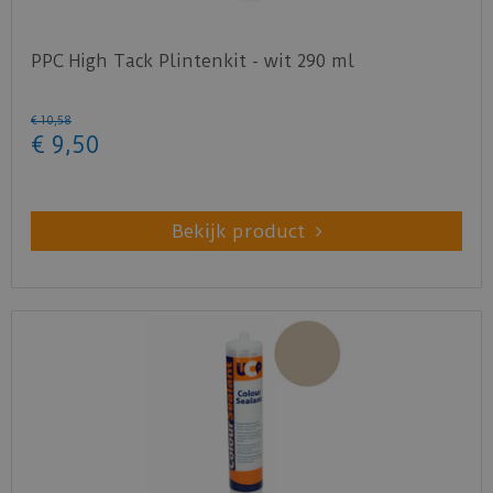
PPC High Tack Plintenkit - wit 290 ml
€
10
,
58
€
9
,
50
Bekijk product