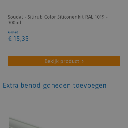
Soudal - Silirub Color Siliconenkit RAL 1019 -
300ml
€
17
,
90
€
15
,
35
Bekijk product
Extra benodigdheden toevoegen