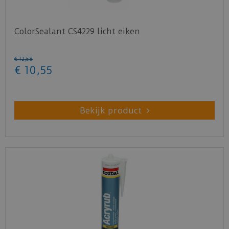
ColorSealant CS4229 licht eiken
€
12
,
58
€
10
,
55
Bekijk product