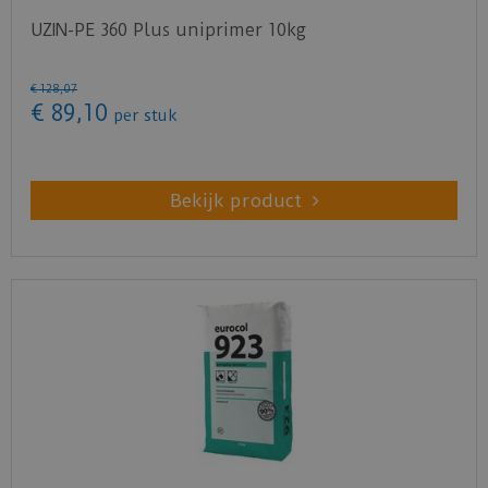
Toepassing:
UZIN-PE 360 Plus uniprimer 10kg
Geschikt voor het dichtsmeren van gefreesde
sleuven van vloerverwarming en repareren van
€
128
,
07
betonvloeren en anhydriet en zandcement
€
89
,
10
per stuk
dekvloeren. Voor het vullen van gaten en
deuken en het uitvlakken en bijwerken van
trappen en bordessen. De mengseldikte is
Bekijk product
afhankelijk van de werkzaamheden aan te
passen. Gebruik het product niet voor het
egaliseren van grote oppervlakten of als
eindvloer.
Verbruik:
1.5 kg = 1 m² bij 1 mm laagdikte
25 kg (1 zak) = 8,3 m² bij laagdikte van 2 mm
Duurzaamheid: