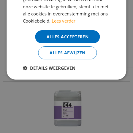
onze website te gebruiken, stemt u in met
bereikbaar.
alle cookies in overeenstemming met ons
Co-pro - Primer kleurloos Universeel - 10kg
Bestelling worden uiteraard verwerkt
Cookiebeleid.
Lees verder
echter iets minder snel dan wat je van ons
gewend bent.
€
191
,
50
€
133
,
95
ALLES ACCEPTEREN
Voor vragen kan je ons bereiken via
email:
info@merkvloerenwinkel.nl
ALLES AFWIJZEN
Bekijk product
DETAILS WEERGEVEN