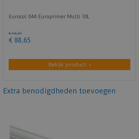
Eurocol 044 Europrimer Multi 10L
€
116
,
07
€
88
,
65
Bekijk product
Extra benodigdheden toevoegen