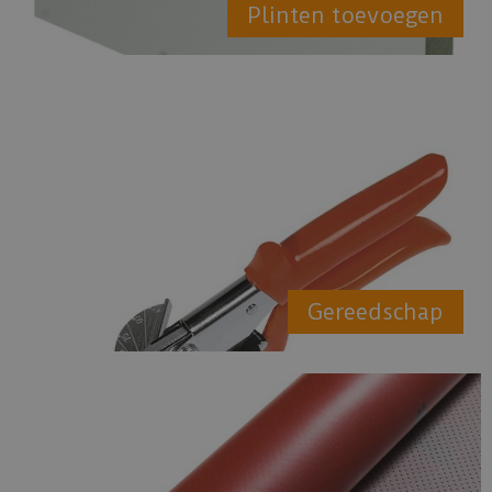
Plinten toevoegen
Gereedschap