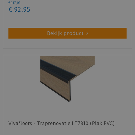
€
117
,
01
€
92
,
95
Bekijk product
Vivafloors - Traprenovatie LT7810 (Plak PVC)