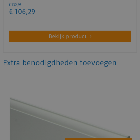
€
132
,
95
€
106
,
29
Bekijk product
Extra benodigdheden toevoegen