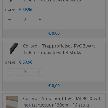
Heeft u bijvoorbeeld een trap met 12 treden?
Dan heeft u 3 sets nodig.
€
59
,
96
€
74
,
95
Let op:
De traptreden sets zijn exclusief
trapneus profielen. Vergeet dus niet de
trapneus profielen bij te bestellen.
€
0
,
00
De trapneus profielen zijn gemakkelijk te
plaatsen met schroeven en hierna kunnen
Co-pro - Trapprofielset PVC Zwart
gemakkelijk de trapneus stroken erin geschoven
130cm - doos bevat 4 stuks
worden.
€
59
,
96
€
74
,
95
€
0
,
00
Co-pro - Stootbord PVC RAL9010 wit
houtstructuur 130cm - 16 stuks