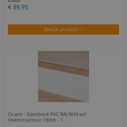
€
109
,
80
€
89
,
95
Bekijk product
Co-pro - Stootbord PVC RAL9016 wit
steenstructuur 130cm - 1…