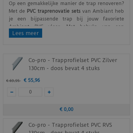
Op een gemakkelijke manier de trap renoveren?
Met de
PVC traprenovatie sets
van Ambiant heb
je een bijpassende trap bij jouw favoriete
Ambiant PVC vloer. Met behulp van een
Lees meer
trapspin of een trapsjabloon is het gemakkelijk
om de juiste maat over te brengen op de PVC
treden.
Co-pro - Trapprofielset PVC Zilver
Een
Ambiant traprenovatie set
bevat de
130cm - doos bevat 4 stuks
volgende producten goed voor 4 traptredes:
€
55
,
96
2 stroken (55 cm x 130 cm)
€
69
,
95
Uit één strook kunnen 2 treden
gehaald worden, waardoor uit de
gehele set 4 treden gehaald kunnen
worden
€
0
,
00
4 stootborden (18 cm x 130 cm)
4 trapneuzen (3,8 cm x 130 cm)
Co-pro - Trapprofielset PVC RVS
130cm - doos bevat 4 stuks