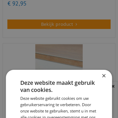
€
92
,
95
Bekijk product
×
Deze website maakt gebruik
van cookies.
BEREIKBAARHEID
In verband met de vakantie periode zijn wij
Deze website gebruikt cookies om uw
Co-pro - Stootbord PVC RAL9010 wit
gebruikerservaring te verbeteren. Door
t/m 14 augustus telefonisch helaas niet
houtstructuur 130cm - 16…
onze website te gebruiken, stemt u in met
bereikbaar.
alle cookies in overeenstemming met ons
€
104
,
01