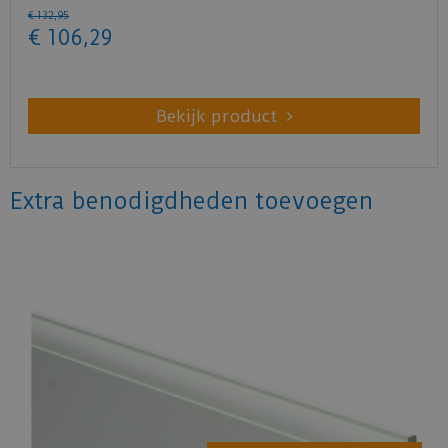
€
132
,
95
€
106
,
29
Bekijk product
Extra benodigdheden toevoegen