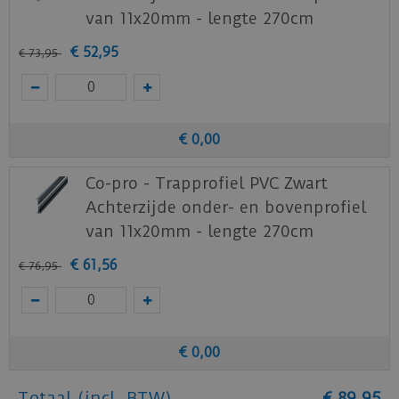
van 11x20mm - lengte 270cm
€
52
,
95
€
73
,
95
€
0
,
00
Co-pro - Trapprofiel PVC Zwart
Achterzijde onder- en bovenprofiel
van 11x20mm - lengte 270cm
€
61
,
56
€
76
,
95
€
0
,
00
Totaal (incl. BTW)
€
89
,
95