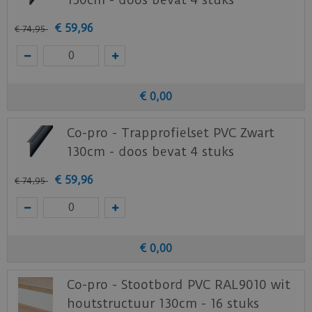
Heeft u bijvoorbeeld een trap met 12 treden?
Dan heeft u 3 sets nodig.
€
59
,
96
€
74
,
95
Let op:
De traptreden sets zijn exclusief
trapneus profielen. Vergeet dus niet de
trapneus profielen bij te bestellen.
€
0
,
00
De trapneus profielen zijn gemakkelijk te
plaatsen met schroeven en hierna kunnen
Co-pro - Trapprofielset PVC Zwart
gemakkelijk de trapneus stroken erin geschoven
130cm - doos bevat 4 stuks
worden.
€
59
,
96
€
74
,
95
€
0
,
00
Co-pro - Stootbord PVC RAL9010 wit
houtstructuur 130cm - 16 stuks