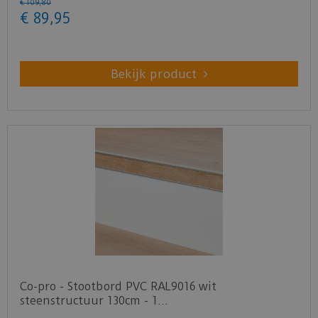
€
109
,
80
€
89
,
95
Bekijk product
Co-pro - Stootbord PVC RAL9016 wit
steenstructuur 130cm - 1…