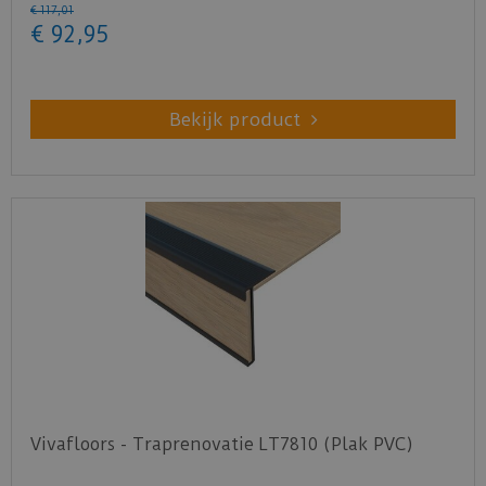
€
117
,
01
€
92
,
95
Bekijk product
Vivafloors - Traprenovatie LT7810 (Plak PVC)