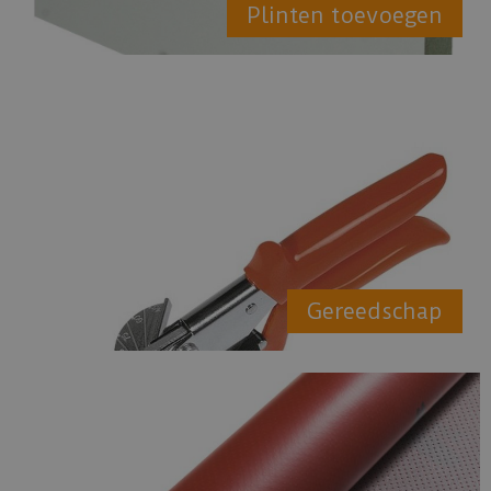
Plinten toevoegen
Gereedschap