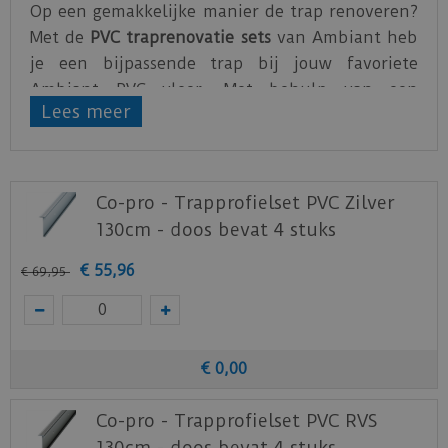
Op een gemakkelijke manier de trap renoveren?
Met de
PVC traprenovatie sets
van Ambiant heb
je een bijpassende trap bij jouw favoriete
Ambiant PVC vloer. Met behulp van een
Lees meer
trapspin of een trapsjabloon is het gemakkelijk
om de juiste maat over te brengen op de PVC
treden.
Co-pro - Trapprofielset PVC Zilver
Een
Ambiant traprenovatie set
bevat de
130cm - doos bevat 4 stuks
volgende producten goed voor 4 traptredes:
€
55
,
96
2 stroken (55 cm x 130 cm)
€
69
,
95
Uit één strook kunnen 2 treden
gehaald worden, waardoor uit de
gehele set 4 treden gehaald kunnen
worden
€
0
,
00
4 stootborden (18 cm x 130 cm)
4 trapneuzen (3,8 cm x 130 cm)
Co-pro - Trapprofielset PVC RVS
130cm - doos bevat 4 stuks