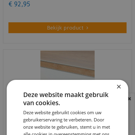
€
92
,
95
Bekijk product
×
Deze website maakt gebruik
van cookies.
BEREIKBAARHEID
In verband met de vakantie periode zijn wij
Deze website gebruikt cookies om uw
Co-pro - Stootbord PVC RAL9010 wit
gebruikerservaring te verbeteren. Door
t/m 14 augustus telefonisch helaas niet
houtstructuur 130cm - 16…
onze website te gebruiken, stemt u in met
bereikbaar.
alle cookies in overeenstemming met ons
€
104
,
01