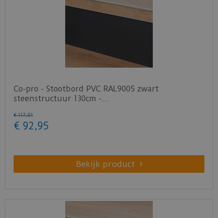
Co-pro - Stootbord PVC RAL9005 zwart
steenstructuur 130cm -…
€
117
,
01
€
92
,
95
Bekijk product