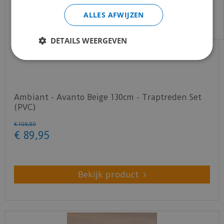
email:
info@merkvloerenwinkel.nl
ALLES AFWIJZEN
DETAILS WEERGEVEN
Ambiant - Avanto Beige 130cm - Traptreden Set
(PVC)
€
109
,
80
€
89
,
95
Bekijk product