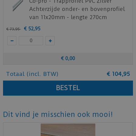
Co-pro - Trapprofiel PVC Zilver
Achterzijde onder- en bovenprofiel
van 11x20mm - lengte 270cm
€
52
,
95
€
73
,
95
€
0
,
00
Totaal (incl. BTW)
€
104
,
95
Dit vind je misschien ook mooi!