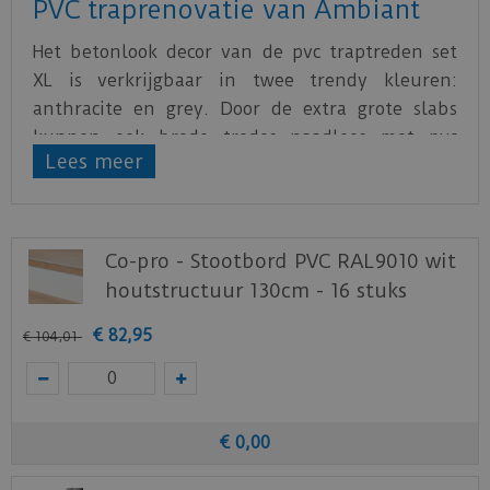
PVC traprenovatie van Ambiant
Het betonlook decor van de pvc traptreden set
XL is verkrijgbaar in twee trendy kleuren:
anthracite en grey. Door de extra grote slabs
kunnen ook brede tredes naadloos met pvc
Lees meer
bekleed worden.
Iedere set traptreden bestaat uit de volgende
onderdelen:
Co-pro - Stootbord PVC RAL9010 wit
- 2 stroken pvc van 55 x 153 cm. Uit één strook
houtstructuur 130cm - 16 stuks
kunnen 2 treden gehaald worden, waardoor uit
€
82
,
95
de gehele set 4 treden gehaald kunnen worden.
€
104
,
01
- 4 stootborden van 18 x 153 cm in dezelfde kleur
als de treden.
- 4 trapneuzen van 3,8 x 153 cm in dezelfde
€
0
,
00
kleur als de treden.