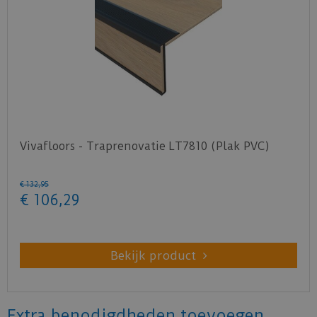
Vivafloors - Traprenovatie LT7810 (Plak PVC)
€
132
,
95
€
106
,
29
Bekijk product
Extra benodigdheden toevoegen