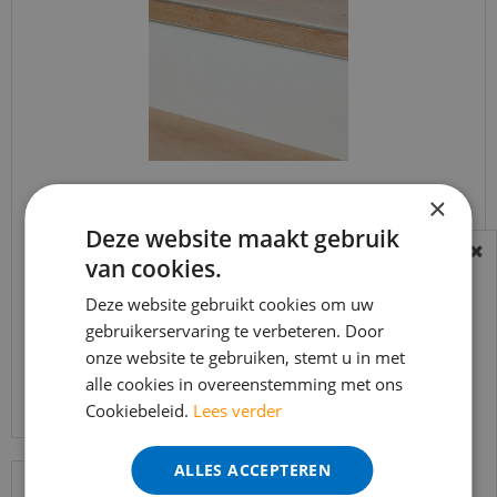
×
Co-pro - Stootbord PVC RAL9010 wit
houtstructuur 130cm - 16…
Deze website maakt gebruik
van cookies.
BEREIKBAARHEID
€
104
,
01
€
82
,
95
In verband met de vakantie periode zijn wij
Deze website gebruikt cookies om uw
t/m 14 augustus telefonisch helaas niet
gebruikerservaring te verbeteren. Door
onze website te gebruiken, stemt u in met
bereikbaar.
Bekijk product
alle cookies in overeenstemming met ons
Bestelling worden uiteraard verwerkt
Cookiebeleid.
Lees verder
echter iets minder snel dan wat je van ons
gewend bent.
ALLES ACCEPTEREN
Voor vragen kan je ons bereiken via