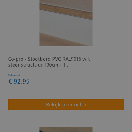
Co-pro - Stootbord PVC RAL9016 wit
steenstructuur 130cm - 1…
€
117
,
01
€
92
,
95
Bekijk product