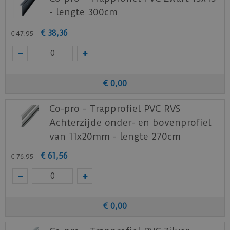
- lengte 300cm
€
38
,
36
€
47
,
95
€
0
,
00
Co-pro - Trapprofiel PVC RVS
Achterzijde onder- en bovenprofiel
van 11x20mm - lengte 270cm
€
61
,
56
€
76
,
95
€
0
,
00