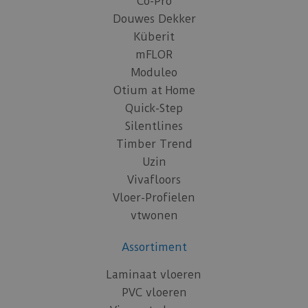
Co-Pro
Douwes Dekker
Küberit
mFLOR
Moduleo
Otium at Home
Quick-Step
Silentlines
Timber Trend
Uzin
Vivafloors
Vloer-Profielen
vtwonen
Assortiment
Laminaat vloeren
PVC vloeren