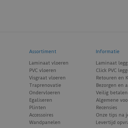
Assortiment
Informatie
Laminaat vloeren
Laminaat leg
PVC vloeren
Click PVC leg
Visgraat vloeren
Retouren en 
Traprenovatie
Bezorgen en 
Ondervloeren
Veilig betalen
Egaliseren
Algemene voo
Plinten
Recensies
Accessoires
Onze tips na 
Wandpanelen
Levertijd opv