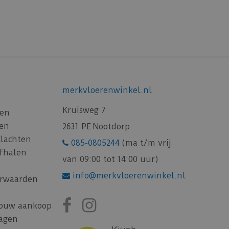
merkvloerenwinkel.nl
Kruisweg 7
gen
gen
2631 PE Nootdorp
Klachten
085-0805244
(ma t/m vrij
afhalen
van 09:00 tot 14:00 uur)
info@merkvloerenwinkel.nl
rwaarden
jouw aankoop
ragen