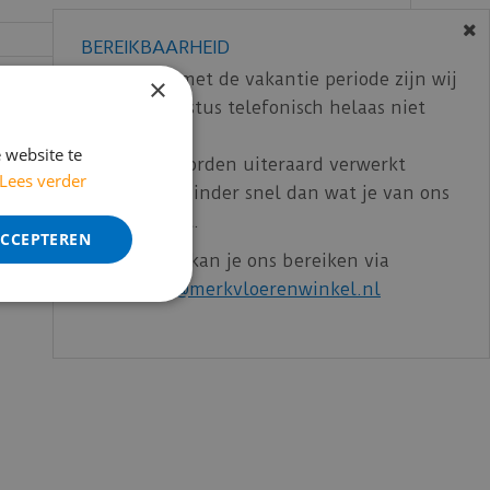
BEREIKBAARHEID
In verband met de vakantie periode zijn wij
×
t/m 14 augustus telefonisch helaas niet
bereikbaar.
 website te
Bestelling worden uiteraard verwerkt
Lees verder
echter iets minder snel dan wat je van ons
gewend bent.
ACCEPTEREN
Voor vragen kan je ons bereiken via
email:
info@merkvloerenwinkel.nl