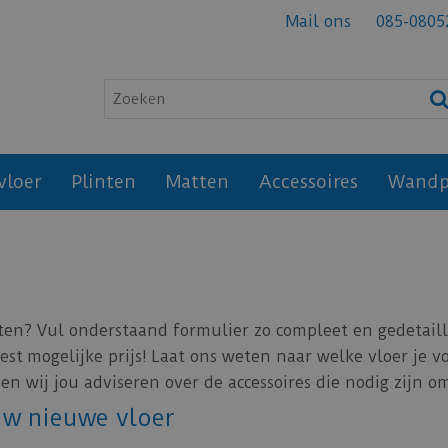
Mail ons
085-0805
vloer
Plinten
Matten
Accessoires
Wandp
en? Vul onderstaand formulier zo compleet en gedetaille
st mogelijke prijs! Laat ons weten naar welke vloer je v
n wij jou adviseren over de accessoires die nodig zijn 
ouw nieuwe vloer