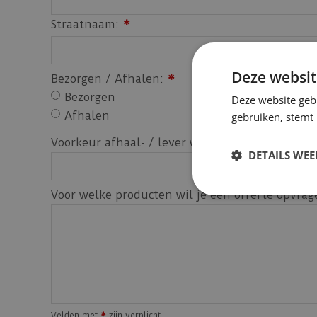
Straatnaam:
*
Deze websit
Bezorgen / Afhalen:
*
Bezorgen
Deze website geb
Afhalen
gebruiken, stemt
Voorkeur afhaal- / lever week:
*
DETAILS WE
Voor welke producten wil je een offerte opvrag
Velden met
zijn verplicht.