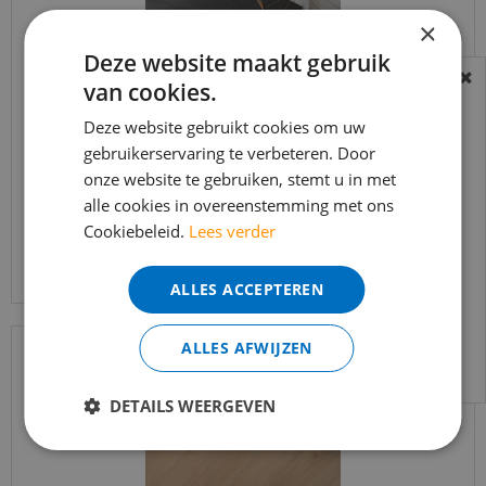
×
Deze website maakt gebruik
van cookies.
BEREIKBAARHEID
In verband met de vakantie periode zijn wij
Deze website gebruikt cookies om uw
gebruikerservaring te verbeteren. Door
t/m 14 augustus telefonisch helaas niet
Tegel
onze website te gebruiken, stemt u in met
bereikbaar.
alle cookies in overeenstemming met ons
Bestelling worden uiteraard verwerkt
Cookiebeleid.
Lees verder
echter iets minder snel dan wat je van ons
gewend bent.
ALLES ACCEPTEREN
Voor vragen kan je ons bereiken via
email:
info@merkvloerenwinkel.nl
ALLES AFWIJZEN
DETAILS WEERGEVEN