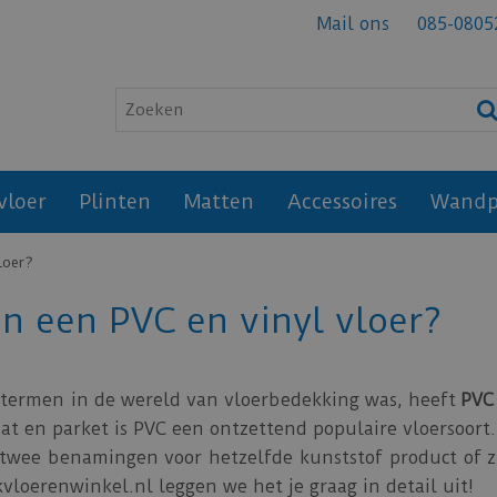
Mail ons
085-0805
vloer
Plinten
Matten
Accessoires
Wandp
loer?
en een PVC en vinyl vloer?
termen in de wereld van vloerbedekking was, heeft
PV
at en parket is PVC een ontzettend populaire vloersoort
t twee benamingen voor hetzelfde kunststof product of z
kvloerenwinkel.nl leggen we het je graag in detail uit!