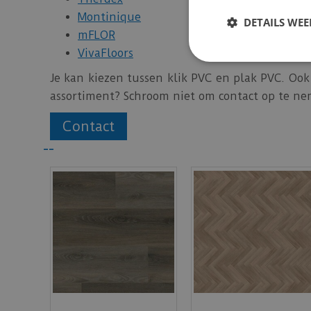
Montinique
DETAILS WE
mFLOR
VivaFloors
Je kan kiezen tussen klik PVC en plak PVC. Ook
assortiment? Schroom niet om contact op te n
Contact
--