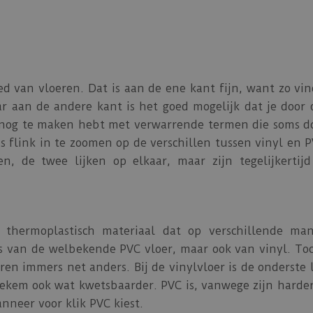
d van vloeren. Dat is aan de ene kant fijn, want zo vind
ar aan de andere kant is het goed mogelijk dat je doo
k nog te maken hebt met verwarrende termen die soms d
 flink in te zoomen op de verschillen tussen vinyl en 
, de twee lijken op elkaar, maar zijn tegelijkertijd
n thermoplastisch materiaal dat op verschillende ma
sis van de welbekende PVC vloer, maar ook van vinyl. Toc
eren immers net anders. Bij de vinylvloer is de onderste l
iekem ook wat kwetsbaarder. PVC is, vanwege zijn harder
anneer voor klik PVC kiest.