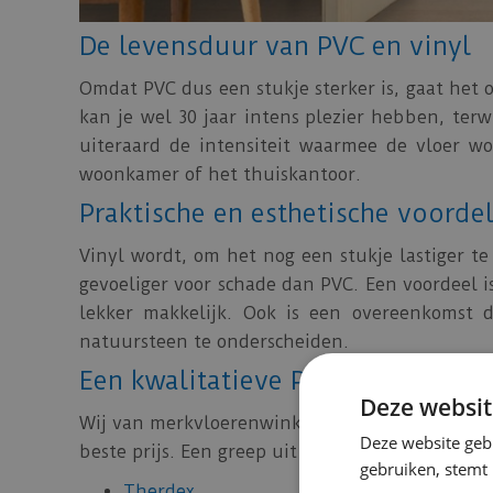
De levensduur van PVC en vinyl
Omdat PVC dus een stukje sterker is, gaat het 
kan je wel 30 jaar intens plezier hebben, terw
uiteraard de intensiteit waarmee de vloer w
woonkamer of het thuiskantoor.
Praktische en esthetische voorde
Vinyl wordt, om het nog een stukje lastiger te 
gevoeliger voor schade dan PVC. Een voordeel i
lekker makkelijk. Ook is een overeenkomst da
natuursteen te onderscheiden.
Een kwalitatieve PVC vloer koop 
Deze websit
Wij van merkvloerenwinkel.nl vinden dat je ve
Deze website geb
beste prijs. Een greep uit onze steeds groeiende
gebruiken, stemt
Therdex