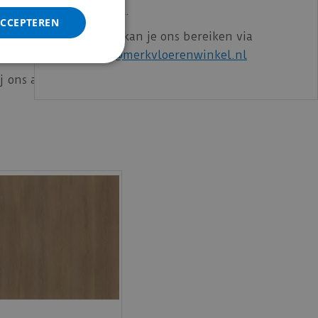
gewend bent.
ACCEPTEREN
Voor vragen kan je ons bereiken via
email:
info@merkvloerenwinkel.nl
ij ons aan het juiste adres. Meer weten over ons