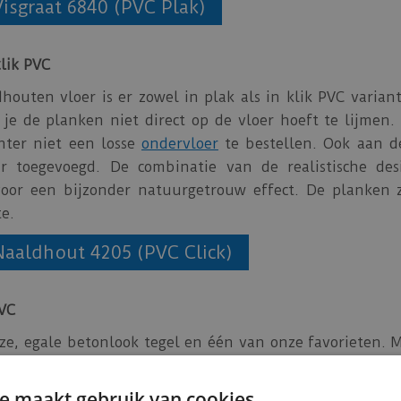
Visgraat 6840 (PVC Plak)
lik PVC
outen vloer is er zowel in plak als in klik PVC varian
 je de planken niet direct op de vloer hoeft te lijmen.
chter niet een losse
ondervloer
te bestellen. Ook aan de
r toegevoegd. De combinatie van de realistische desi
voor een bijzonder natuurgetrouw effect. De planken 
te.
 Naaldhout 4205 (PVC Click)
PVC
jze, egale betonlook tegel en één van onze favorieten. M
nlook tegels, waarvan de twee donkerste ook verkrijgbaa
l compleet! De tegels uit deze serie hebben een vrij 
e maakt gebruik van cookies.