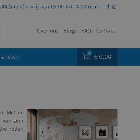
244
(ma t/m vrij van 09:00 tot 14:00 uur)
Over ons
Blogs
FAQ
Contact
€ 0,00
anelen
n! Met de
n van zeer
die reden