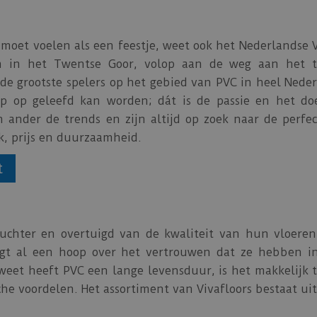
moet voelen als een feestje, weet ook het Nederlandse V
taan in het Twentse Goor, volop aan de weg aan het 
n de grootste spelers op het gebied van PVC in heel Nede
lop op geleefd kan worden; dát is de passie en het do
en ander de trends en zijn altijd op zoek naar de perfe
, prijs en duurzaamheid.
t
nuchter en overtuigd van de kwaliteit van hun vloere
egt al een hoop over het vertrouwen dat ze hebben in
e weet heeft PVC een lange levensduur, is het makkelijk
e voordelen. Het assortiment van Vivafloors bestaat uit