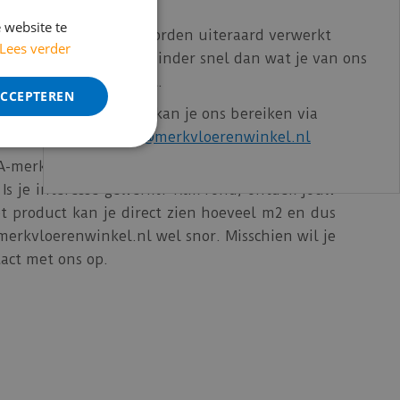
aarnaast is het een stuk beter betaalbaar dan
bereikbaar.
 website te
Bestelling worden uiteraard verwerkt
Lees verder
echter iets minder snel dan wat je van ons
gewend bent.
ACCEPTEREN
Voor vragen kan je ons bereiken via
email:
info@merkvloerenwinkel.nl
A-merken. Vivafloors is zo’n merk dat we graag
s je interesse gewerkt? Klik rond, ontdek jouw
et product kan je direct zien hoeveel m2 en dus
merkvloerenwinkel.nl wel snor. Misschien wil je
act met ons op.