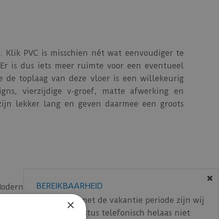
t. Klik PVC is misschien nét wat eenvoudiger te
 Er is dus iets meer ruimte voor een eventueel
 de toplaag van deze vloer is een willekeurig
gns, vierzijdige v-groef, matte afwerking en
zijn lekker lang en geven daarmee een groots
BEREIKBAARHEID
odern en industrieel! De 1900-serie bestaat uit
r zijn in visgraat. Dit maakt jouw industriële
In verband met de vakantie periode zijn wij
×
egale look en een minimalistische v-groef. De
t/m 14 augustus telefonisch helaas niet