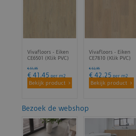
Vivafloors - Eiken
Vivafloors - Eiken
CE6501 (Klik PVC)
CE7810 (Klik PVC)
€
51
,
95
€
52
,
95
€
41
,
45
€
42
,
25
per m2
per m2
Bekijk product
Bekijk product
Bezoek de webshop