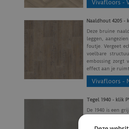
Vivafloors - 
Naaldhout 4205 - k
Deze bruine naaldh
leggen, aangezien
foutje. Vergeet e
voelbare structuu
embossing zorgt 
effect aan je ruim
Vivafloors -
Tegel 1940 - klik 
De 1940 is een gri
vier kleuren beto
interieur helemaa
Deze websit