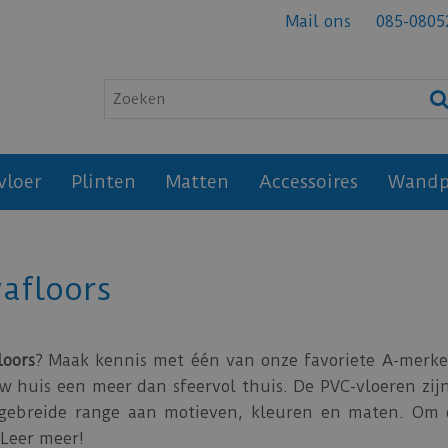
Mail ons
085-0805
vloer
Plinten
Matten
Accessoires
Wandp
vafloors
loors
? Maak kennis met één van onze favoriete A-merke
w huis een meer dan sfeervol thuis. De PVC-vloeren zij
uitgebreide range aan motieven, kleuren en maten. Om 
 Leer meer!