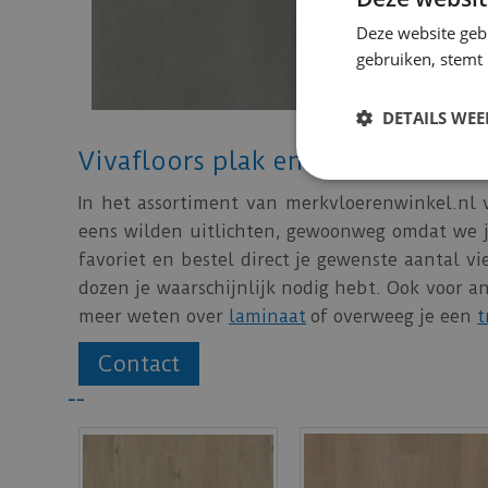
voelbare structuu
Deze website geb
een natuurstenen v
gebruiken, stemt
Vivafloors - 
DETAILS WE
Vivafloors plak en klik PVC kope
In het assortiment van merkvloerenwinkel.nl v
eens wilden uitlichten, gewoonweg omdat we je
favoriet en bestel direct je gewenste aantal v
dozen je waarschijnlijk nodig hebt. Ook voor a
meer weten over
laminaat
of overweeg je een
t
Contact
--