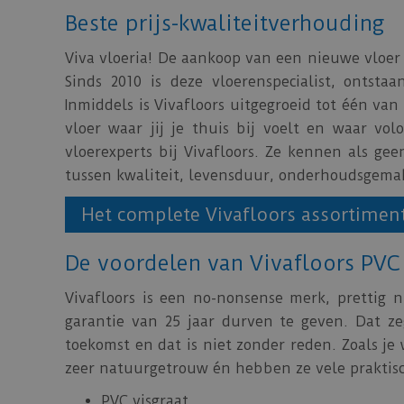
Beste prijs-kwaliteitverhouding
Viva vloeria! De aankoop van een nieuwe vloer 
Sinds 2010 is deze vloerenspecialist, onts
Inmiddels is Vivafloors uitgegroeid tot één va
vloer waar jij je thuis bij voelt en waar vo
vloerexperts bij Vivafloors. Ze kennen als ge
tussen kwaliteit, levensduur, onderhoudsgemak
Het complete Vivafloors assortimen
De voordelen van Vivafloors PVC
Vivafloors is een no-nonsense merk, prettig 
garantie van 25 jaar durven te geven. Dat z
toekomst en dat is niet zonder reden. Zoals j
zeer natuurgetrouw én hebben ze vele praktisch
PVC visgraat