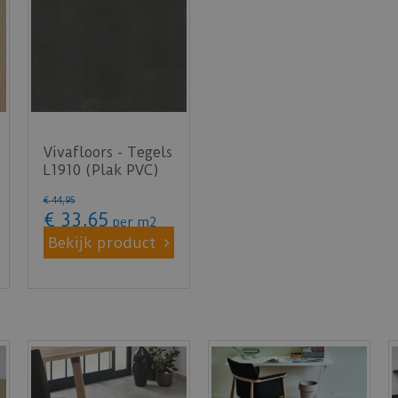
Vivafloors - Tegels
L1910 (Plak PVC)
€
44
,
95
€
33
,
65
per m2
Bekijk product