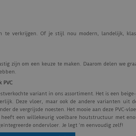
n te verkrijgen. Of je stijl nou modern, landelijk, klas
stig zijn om een keuze te maken. Daarom delen we graag
hebben.
ak PVC
estverkochte variant in ons assortiment. Het is een beige
erlijk. Deze vloer, maar ook de andere varianten uit 
er de vergrijsde noesten. Het mooie aan deze PVC-vloer 
 heeft een willekeurig voelbare houtstructuur met enor
eïntegreerde ondervloer. Je legt ‘m eenvoudig zelf!