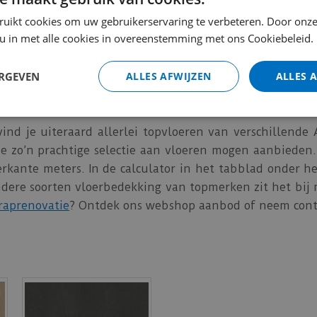
r komt overeen met de structuur van een echte tegel. D
ruikt cookies om uw gebruikerservaring te verbeteren. Door onze
loer. Je kan kiezen uit klik of plak PVC.
 u in met alle cookies in overeenstemming met ons Cookiebeleid.
Tegel 1940 (PVC Click)
ERGEVEN
ALLES AFWIJZEN
ALLES 
n bij merkvloerenwinkel.nl
ind je uiteraard allerlei topvloeren van verschillende 
 zo’n prachtige selectie aan vloeren mogen aanbieden. I
ierkante meters. In de calculator in het tabblad onder h
ndere soorten vloerbedekking van topmerken zit het bij 
raprenovatie
? Ontdek ons webshop aanbod of neem cont