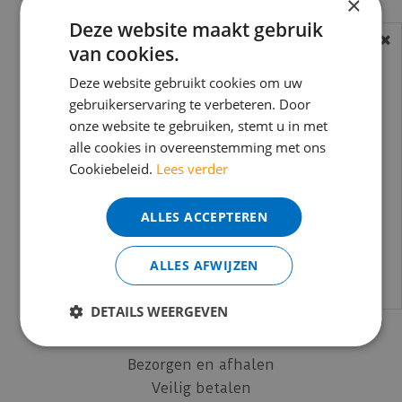
×
Deze website maakt gebruik
Laminaat vloeren
van cookies.
BEREIKBAARHEID
PVC vloeren
Visgraat vloeren
In verband met de vakantie periode zijn wij
Deze website gebruikt cookies om uw
Traprenovatie
t/m 14 augustus telefonisch helaas niet
gebruikerservaring te verbeteren. Door
Ondervloeren
onze website te gebruiken, stemt u in met
bereikbaar.
alle cookies in overeenstemming met ons
Egaliseren
Bestelling worden uiteraard verwerkt
Cookiebeleid.
Lees verder
Plinten
echter iets minder snel dan wat je van ons
Accessoires
gewend bent.
ALLES ACCEPTEREN
Wandpanelen
Voor vragen kan je ons bereiken via
email:
info@merkvloerenwinkel.nl
Informatie
ALLES AFWIJZEN
Laminaat leggen
DETAILS WEERGEVEN
Click PVC leggen
Retouren en Klachten
Bezorgen en afhalen
Veilig betalen