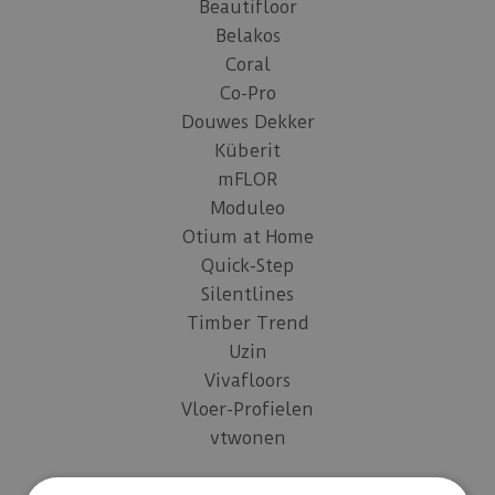
Beautifloor
Belakos
Coral
Co-Pro
Douwes Dekker
Küberit
mFLOR
Moduleo
Otium at Home
Quick-Step
Silentlines
Timber Trend
Uzin
Vivafloors
Vloer-Profielen
vtwonen
Assortiment