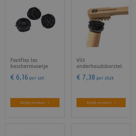
Footfixx los
Vilt
beschermvoetje
onderhoudsborstel
ø34mm (4 st.)
€
6
,
16
€
7
,
38
per set
per stuk
Bekijk product
Bekijk product