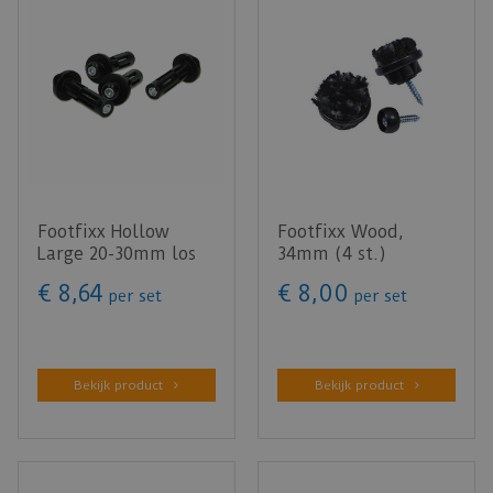
Footfixx Hollow
Footfixx Wood,
Large 20-30mm los
34mm (4 st.)
basisdeel (4 st.)
€
8
,
64
€
8
,
00
per set
per set
Bekijk product
Bekijk product