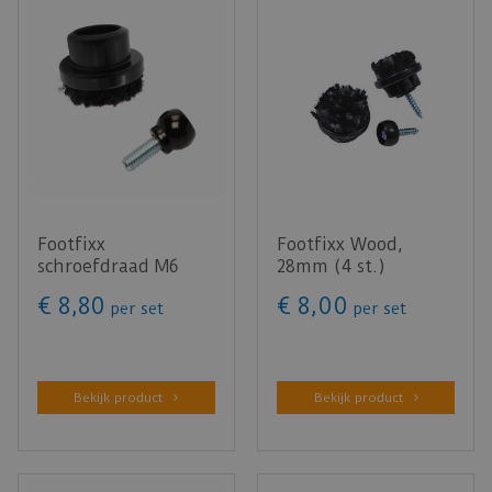
Footfixx
Footfixx Wood,
schroefdraad M6
28mm (4 st.)
met 28mm voetje (4
€
8
,
80
€
8
,
00
per set
per set
st.)
Bekijk product
Bekijk product