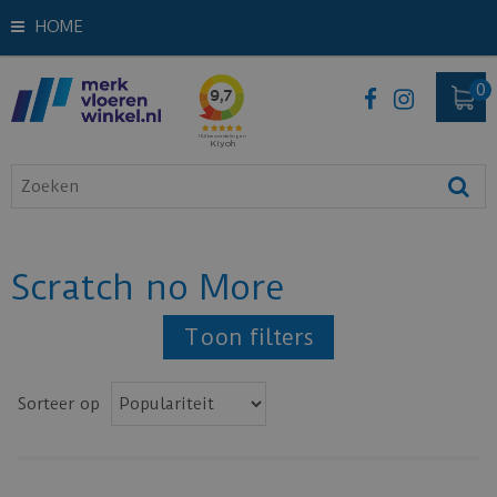
HOME
Scratch no More
Toon filters
Sorteer op