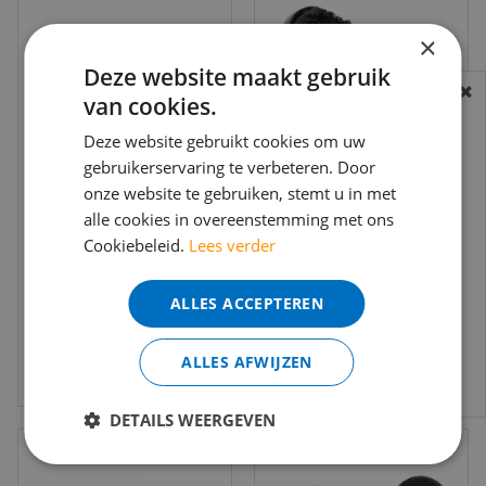
×
Deze website maakt gebruik
van cookies.
BEREIKBAARHEID
In verband met de vakantie periode zijn wij
Deze website gebruikt cookies om uw
gebruikerservaring te verbeteren. Door
t/m 14 augustus telefonisch helaas niet
onze website te gebruiken, stemt u in met
bereikbaar.
Footfixx Hollow
Footfixx los
alle cookies in overeenstemming met ons
Medium 14-21mm
beschermvoetje
Bestelling worden uiteraard verwerkt
Cookiebeleid.
Lees verder
los basisdeel (4 st.)
ø28mm (4 st.)
echter iets minder snel dan wat je van ons
€
6
,
64
€
6
,
16
per set
per set
gewend bent.
ALLES ACCEPTEREN
Voor vragen kan je ons bereiken via
email:
info@merkvloerenwinkel.nl
Bekijk product
Bekijk product
ALLES AFWIJZEN
DETAILS WEERGEVEN