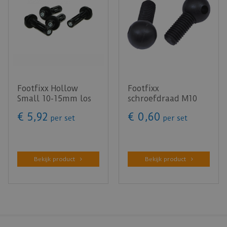
Footfixx Hollow
Footfixx
Small 10-15mm los
schroefdraad M10
basisdeel (4 st.)
los basisdeel (4 st.)
€
5
,
92
€
0
,
60
per set
per set
Bekijk product
Bekijk product