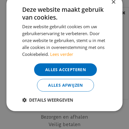
×
Deze website maakt gebruik
Laminaat vloeren
van cookies.
BEREIKBAARHEID
PVC vloeren
Visgraat vloeren
In verband met de vakantie periode zijn wij
Deze website gebruikt cookies om uw
Traprenovatie
t/m 14 augustus telefonisch helaas niet
gebruikerservaring te verbeteren. Door
Ondervloeren
onze website te gebruiken, stemt u in met
bereikbaar.
alle cookies in overeenstemming met ons
Egaliseren
Bestelling worden uiteraard verwerkt
Cookiebeleid.
Lees verder
Plinten
echter iets minder snel dan wat je van ons
Accessoires
gewend bent.
ALLES ACCEPTEREN
Wandpanelen
Voor vragen kan je ons bereiken via
email:
info@merkvloerenwinkel.nl
Informatie
ALLES AFWIJZEN
Laminaat leggen
DETAILS WEERGEVEN
Click PVC leggen
Retouren en Klachten
Bezorgen en afhalen
Veilig betalen