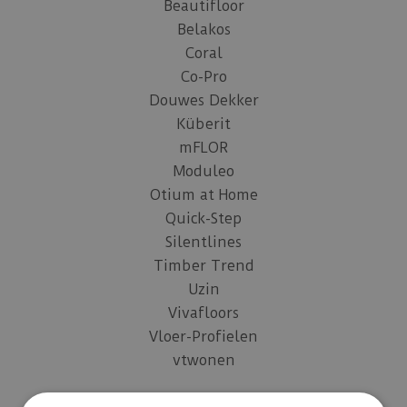
Beautifloor
Belakos
Coral
Co-Pro
Douwes Dekker
Küberit
mFLOR
Moduleo
Otium at Home
Quick-Step
Silentlines
Timber Trend
Uzin
Vivafloors
Vloer-Profielen
vtwonen
Assortiment