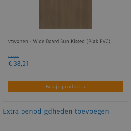
vtwonen - Wide Board Sun Kissed (Plak PVC)
€
44
,
95
€
38
,
21
Bekijk product
Extra benodigdheden toevoegen