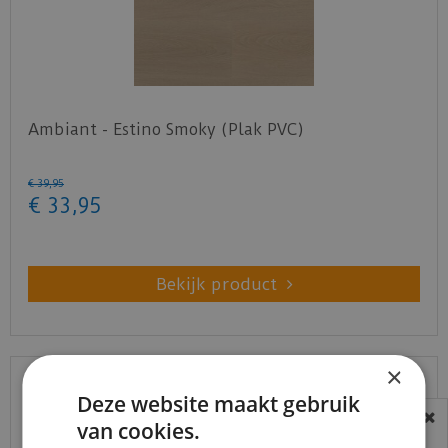
Ambiant - Estino Smoky (Plak PVC)
€
39
,
95
€
33
,
95
Bekijk product
×
Deze website maakt gebruik
van cookies.
BEREIKBAARHEID