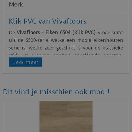
Merk
Klik PVC van Vivafloors
De
Vivafloors - Eiken 6504 (Klik PVC)
vloer komt
uit de 6500-serie welke een mooie eikenhouten
serie is, welke zeer geschikt is voor de klassieke
stijl. De vloeren hebben opvallende noesten.
Lees meer
Deze Eiken 6504 is ook verkrijgbaar in de plak
variant.
De PVC vloeren van
Vivafloors
zeer slijtvast en
gemakkelijk te onderhouden. Goed om te weten
Dit vind je misschien ook mooi!
is dat de
PVC vloeren van Vivafloors
waterbestendig en geschikt zijn voor
vloerverwarming.
De PVC vloeren van Vivafloors zijn gemaakt van
hoogwaardig PVC
. Vivafloors geeft maar liefst 25