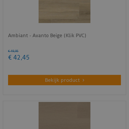
Ambiant - Avanto Beige (Klik PVC)
€
49
,
95
€
42
,
45
Bekijk product