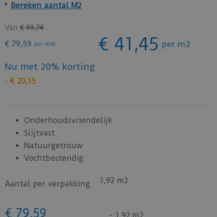
Bereken aantal M2
Van
€
99
,
74
€
41
,
45
€
79
,
59
per m2
per stuk
Nu met 20% korting
-
€
20
,
15
Onderhoudsvriendelijk
Slijtvast
Natuurgetrouw
Vochtbestendig
1,92 m2
Aantal per verpakking
€
79
,
59
=
1,92 m2