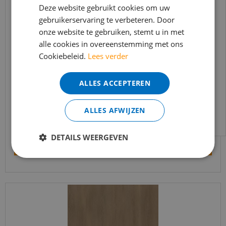
In verband met de vakantie periode zijn wij
Deze website gebruikt cookies om uw
gebruikerservaring te verbeteren. Door
t/m 14 augustus telefonisch helaas niet
onze website te gebruiken, stemt u in met
bereikbaar.
alle cookies in overeenstemming met ons
Bestelling worden uiteraard verwerkt
Cookiebeleid.
Lees verder
echter iets minder snel dan wat je van ons
Ambiant - Estino Natural Oak (Plak PVC)
gewend bent.
ALLES ACCEPTEREN
Voor vragen kan je ons bereiken via
€
39
,
95
email:
info@merkvloerenwinkel.nl
€
33
,
95
ALLES AFWIJZEN
DETAILS WEERGEVEN
Bekijk product