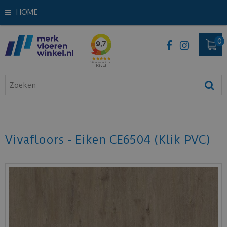
HOME
Vivafloors - Eiken CE6504 (Klik PVC)