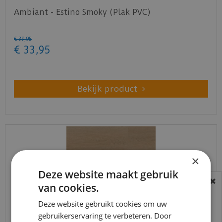
Ambiant - Estino Smoky (Plak PVC)
€
39
,
95
€
33
,
95
Bekijk product
×
Deze website maakt gebruik
van cookies.
BEREIKBAARHEID
In verband met de vakantie periode zijn wij
Deze website gebruikt cookies om uw
gebruikerservaring te verbeteren. Door
t/m 14 augustus telefonisch helaas niet