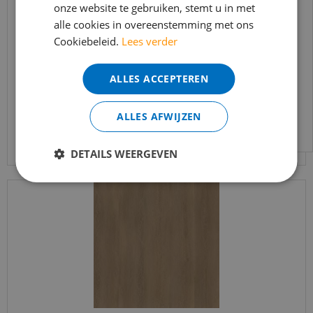
onze website te gebruiken, stemt u in met
bereikbaar.
Ambiant - Estino Natural Oak (Plak PVC)
alle cookies in overeenstemming met ons
Bestelling worden uiteraard verwerkt
Cookiebeleid.
Lees verder
echter iets minder snel dan wat je van ons
€
39
,
95
gewend bent.
€
33
,
95
ALLES ACCEPTEREN
Voor vragen kan je ons bereiken via
email:
info@merkvloerenwinkel.nl
ALLES AFWIJZEN
Bekijk product
DETAILS WEERGEVEN