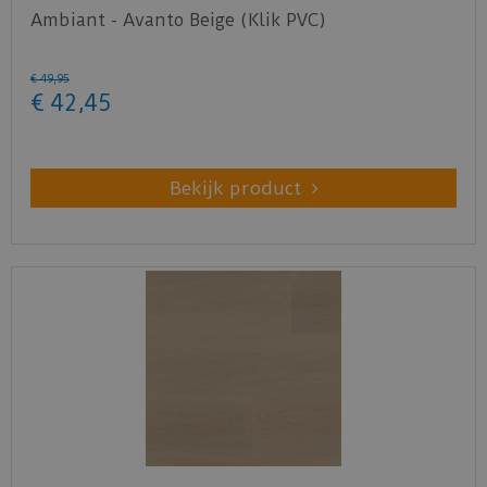
Ambiant - Avanto Beige (Klik PVC)
€
49
,
95
€
42
,
45
Bekijk product