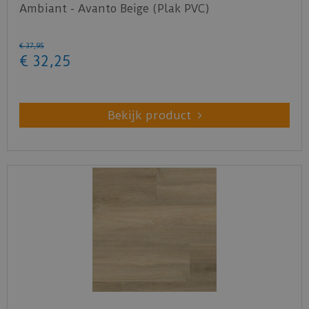
Ambiant - Avanto Beige (Plak PVC)
€
37
,
95
€
32
,
25
Bekijk product