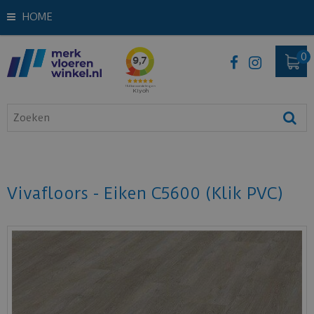
HOME
Vivafloors - Eiken C5600 (Klik PVC)