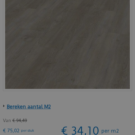
Bereken aantal M2
Van
€
94
,
49
€
34
,
10
€
75
,
02
per m2
per stuk