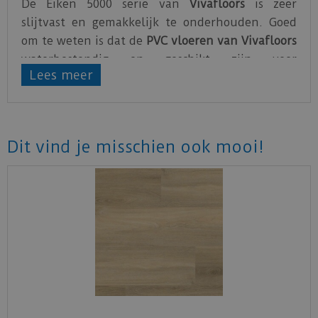
De Eiken 5000 serie van
Vivafloors
is zeer
slijtvast en gemakkelijk te onderhouden. Goed
om te weten is dat de
PVC vloeren van Vivafloors
waterbestendig en geschikt zijn voor
Lees meer
vloerverwarming.
Alle Vivafloors Klik PVC vloeren hebben een
geïntegreerde ondervloer.
Dit vind je misschien ook mooi!
De PVC vloeren van Vivafloors zijn gemaakt van
hoogwaardig PVC
. Vivafloors geeft maar liefst 25
jaar garantie op hun PVC vloeren.
Bekijk
hier
de technische specificaties van de
Vivafloors PVC vloeren.