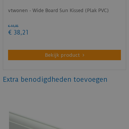
vtwonen - Wide Board Sun Kissed (Plak PVC)
€
44
,
95
€
38
,
21
Bekijk product
Extra benodigdheden toevoegen