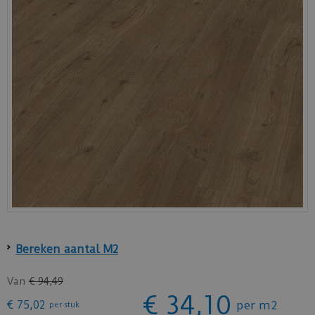
Bereken aantal M2
Van
€
94
,
49
€
34
,
10
€
75
,
02
per m2
per stuk