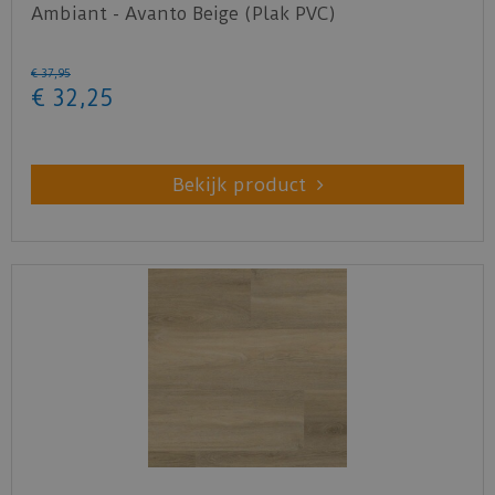
Ambiant - Avanto Beige (Plak PVC)
€
37
,
95
€
32
,
25
Bekijk product