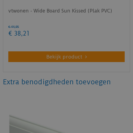
vtwonen - Wide Board Sun Kissed (Plak PVC)
€
44
,
95
€
38
,
21
Bekijk product
Extra benodigdheden toevoegen