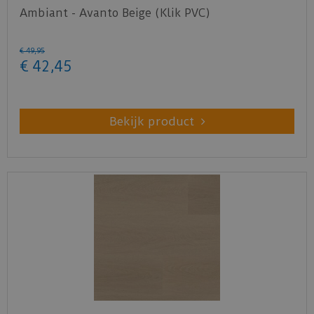
Ambiant - Avanto Beige (Klik PVC)
€
49
,
95
€
42
,
45
Bekijk product