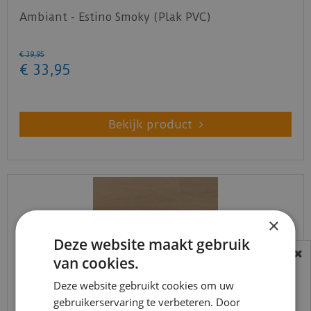
Ambiant - Estino Smoky (Plak PVC)
€
39
,
95
€
33
,
95
Bekijk product
×
Deze website maakt gebruik
van cookies.
BEREIKBAARHEID
In verband met de vakantie periode zijn wij
Deze website gebruikt cookies om uw
gebruikerservaring te verbeteren. Door
t/m 14 augustus telefonisch helaas niet