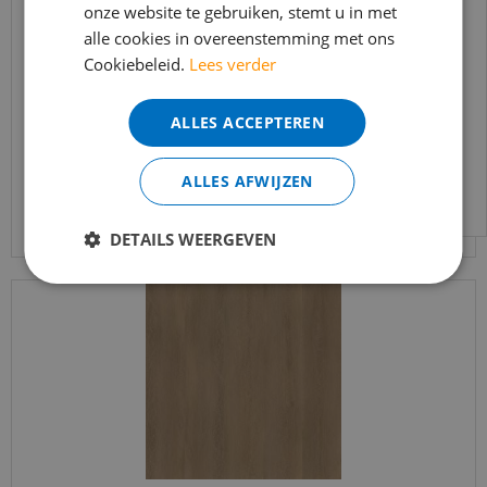
onze website te gebruiken, stemt u in met
bereikbaar.
Ambiant - Estino Natural Oak (Plak PVC)
alle cookies in overeenstemming met ons
Bestelling worden uiteraard verwerkt
Cookiebeleid.
Lees verder
echter iets minder snel dan wat je van ons
€
39
,
95
gewend bent.
€
33
,
95
ALLES ACCEPTEREN
Voor vragen kan je ons bereiken via
email:
info@merkvloerenwinkel.nl
ALLES AFWIJZEN
Bekijk product
DETAILS WEERGEVEN