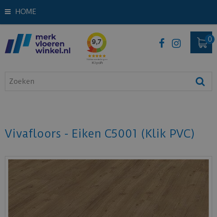
HOME
Vivafloors - Eiken C5001 (Klik PVC)