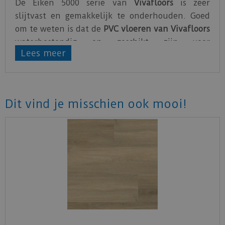
De Eiken 5000 serie van
Vivafloors
is zeer
slijtvast en gemakkelijk te onderhouden. Goed
om te weten is dat de
PVC vloeren van Vivafloors
waterbestendig en geschikt zijn voor
Lees meer
vloerverwarming.
Alle Vivafloors Klik PVC vloeren hebben een
geïntegreerde ondervloer.
Dit vind je misschien ook mooi!
De PVC vloeren van Vivafloors zijn gemaakt van
hoogwaardig PVC
. Vivafloors geeft maar liefst 25
jaar garantie op hun PVC vloeren.
Bekijk
hier
de technische specificaties van de
Vivafloors PVC vloeren.